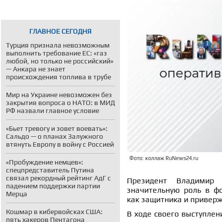
ГЛАВНОЕ СЕГОДНЯ
Турция признала невозможным
выполнить требование ЕС: «газ
любой, но только не российский»
— Анкара не знает
происхождения топлива в трубе
Мир на Украине невозможен без
закрытия вопроса о НАТО: в МИД
РФ назвали главное условие
«Бьет тревогу и зовет воевать»:
Сальдо — о планах Залужного
втянуть Европу в войну с Россией
Фото: коллаж RuNews24.ru
«Пробуждение немцев»:
спецпредставитель Путина
связал рекордный рейтинг АдГ с
Президент Владимир 
падением поддержки партии
значительную роль в ф
Мерца
как защитника и привер
Кошмар в кибервойсках США:
В ходе своего выступлен
пять хакеров Пентагона