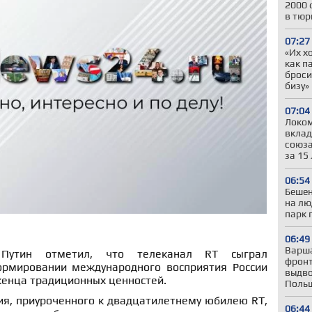
2000 
в тюр
07:27
«Их х
как п
броси
бизу»
07:04
Локом
вклад
союза
за 15
06:54
Бешен
на лю
парк 
06:49
Варша
Путин отметил, что телеканал RT сыграл
фронт
ормировании международного восприятия России
выдво
женца традиционных ценностей.
Польш
ия, приуроченного к двадцатилетнему юбилею RT,
06:44