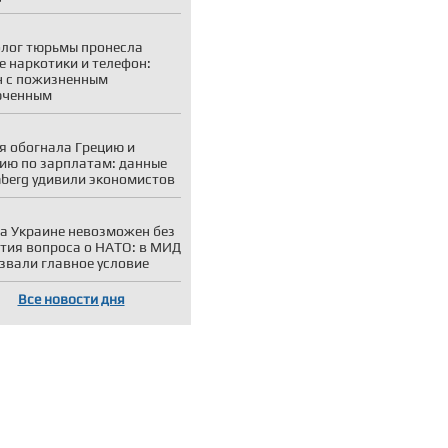
лог тюрьмы пронесла
е наркотики и телефон:
 с пожизненным
юченным
я обогнала Грецию и
ию по зарплатам: данные
berg удивили экономистов
а Украине невозможен без
тия вопроса о НАТО: в МИД
звали главное условие
Все новости дня