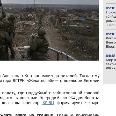
05:16
Психо
убийц
роман
закл
05:10
Росси
Венгр
Bloom
04:48
Мир н
закры
РФ на
а Александр Коц запомнил до деталей. Тогда ему
атора ВГТРК: «Жека погиб» — о военкоре Евгении
 палату, где Поддубный с забинтованной головой
л, что с коллегами. Впереди было 264 дня боёв за
я два года военкор
KP.RU
формулирует четыре
 ждать врага на границе.
Границу прикрывали