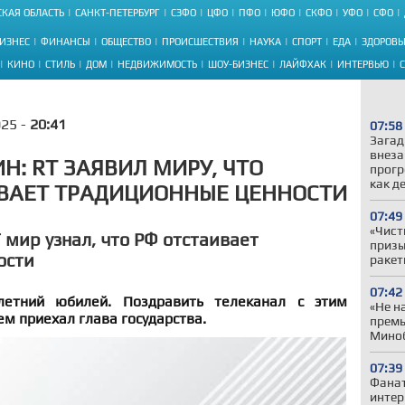
КАЯ ОБЛАСТЬ
САНКТ-ПЕТЕРБУРГ
СЗФО
ЦФО
ПФО
ЮФО
СКФО
УФО
СФО
ИЗНЕС
ФИНАНСЫ
ОБЩЕСТВО
ПРОИСШЕСТВИЯ
НАУКА
СПОРТ
ЕДА
ЗДОРОВЬ
КИНО
СТИЛЬ
ДОМ
НЕДВИЖИМОСТЬ
ШОУ-БИЗНЕС
ЛАЙФХАК
ИНТЕРВЬЮ
025 -
20:41
07:58
Загад
внеза
Н: RT ЗАЯВИЛ МИРУ, ЧТО
прогр
как д
ВАЕТ ТРАДИЦИОННЫЕ ЦЕННОСТИ
07:49
«Чист
 мир узнал, что РФ отстаивает
призы
ости
ракет
07:42
летний юбилей. Поздравить телеканал с этим
«Не н
м приехал глава государства.
премь
Миноб
07:39
Фанат
интер