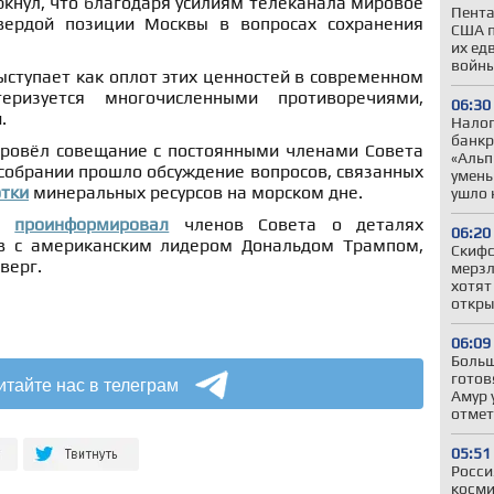
ркнул, что благодаря усилиям телеканала мировое
Пента
вердой позиции Москвы в вопросах сохранения
США п
их ед
войны
ыступает как оплот этих ценностей в современном
еризуется многочисленными противоречиями,
06:30
.
Налог
банкр
ровёл совещание с постоянными членами Совета
«Альп
 собрании прошло обсуждение вопросов, связанных
умень
отки
минеральных ресурсов на морском дне.
ушло 
нт
проинформировал
членов Совета о деталях
06:20
в с американским лидером Дональдом Трампом,
Скифс
верг.
мерзл
хотят
откры
06:09
Больш
готов
итайте нас в телеграм
Амур 
отмет
05:51
Росси
косми