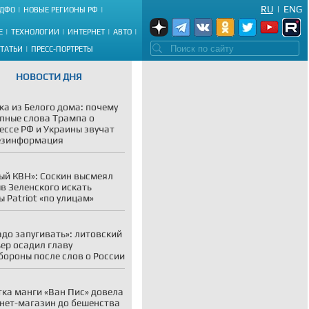
RU
|
ENG
ДФО
НОВЫЕ РЕГИОНЫ РФ
Е
ТЕХНОЛОГИИ
ИНТЕРНЕТ
АВТО
СТАТЬИ
ПРЕСС-ПОРТРЕТЫ
НОВОСТИ ДНЯ
ка из Белого дома: почему
пные слова Трампа о
ессе РФ и Украины звучат
езинформация
ый КВН»: Соскин высмеял
в Зеленского искать
ы Patriot «по улицам»
адо запугивать»: литовский
ер осадил главу
ороны после слов о России
ка манги «Ван Пис» довела
нет-магазин до бешенства