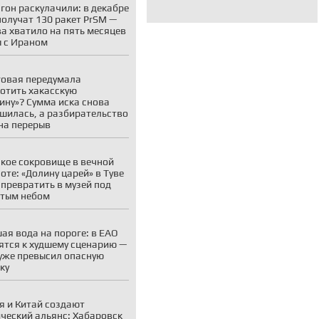
гон раскулачили: в декабре
олучат 130 ракет PrSM —
ва хватило на пять месяцев
 с Ираном
овая передумала
отить хакасскую
ину»? Сумма иска снова
шилась, а разбирательство
на перерыв
кое сокровище в вечной
оте: «Долину царей» в Туве
 превратить в музей под
тым небом
ая вода на пороге: в ЕАО
ятся к худшему сценарию —
уже превысил опасную
ку
я и Китай создают
ческий альянс: Хабаровск