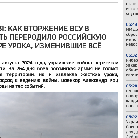
стане
истор
спутн
05:43
Я: КАК ВТОРЖЕНИЕ ВСУ В
ИИ до
сброс
ТЬ ПЕРЕРОДИЛО РОССИЙСКУЮ
не по
Е УРОКА, ИЗМЕНИВШИЕ ВСЁ
недос
05:32
Кибер
 августа 2024 года, украинские войска пересекли
хакер
ти. За 264 дня боёв российская армия не только
обчис
е территории, но и извлекла жёсткие уроки,
гиган
одход к ведению войны. Военкор Александр Коц
ды из тех событий.
05:28
Вашин
повор
канди
посла
05:22
Украи
боепр
для д
Лейпц