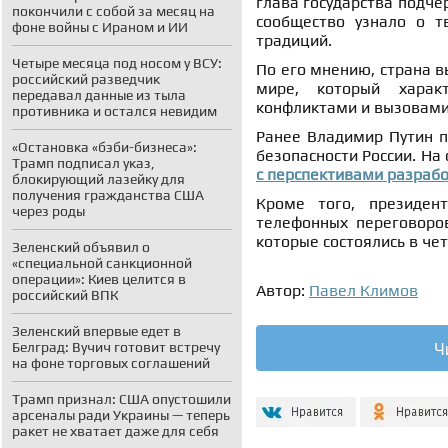
глава государства подче
покончили с собой за месяц на
сообщество узнало о т
фоне войны с Ираном и ИИ
традиций.
Четыре месяца под носом у ВСУ:
По его мнению, страна в
российский разведчик
мире, который характ
передавал данные из тыла
конфликтами и вызовами
противника и остался невидим
Ранее Владимир Путин п
«Остановка «бэби-бизнеса»:
безопасности России. На
Трамп подписал указ,
с перспективами разраб
блокирующий лазейку для
получения гражданства США
Кроме того, президе
через роды
телефонных переговоро
которые состоялись в чет
Зеленский объявил о
«специальной санкционной
операции»: Киев целится в
Автор:
Павел Климов
российский ВПК
Зеленский впервые едет в
Ч
Белград: Вучич готовит встречу
на фоне торговых соглашений
Трамп признал: США опустошили
арсеналы ради Украины — теперь
ракет не хватает даже для себя