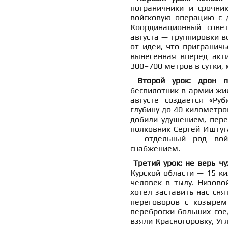
пограничники и срочни
войсковую операцию с д
Координационный совет
августа — группировки во
от идеи, что приграничь
вынесенная вперёд акт
300–700 метров в сутки,
Второй урок: дрон 
беспилотник в армии жил
августе создаётся «Ру
глубину до 40 километро
добили удушением, пере
полковник Сергей Иштуг
— отдельный род вой
снабжением.
Третий урок: не верь ч
Курской области — 15 ки
человек в тылу. Низово
хотел заставить нас сня
переговоров с козырем
переброски больших сое
взяли Красногоровку, Уг