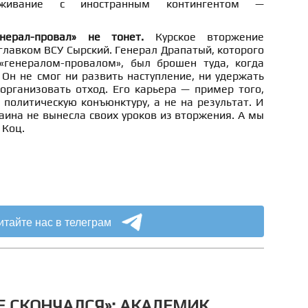
живание с иностранным контингентом —
енерал-провал» не тонет.
Курское вторжение
главком ВСУ Сырский. Генерал Драпатый, которого
«генералом-провалом», был брошен туда, когда
 Он не смог ни развить наступление, ни удержать
организовать отход. Его карьера — пример того,
 политическую конъюнктуру, а не на результат. И
раина не вынесла своих уроков из вторжения. А мы
 Коц.
итайте нас в телеграм
НЕ СКОНЧАЛСЯ»: АКАДЕМИК