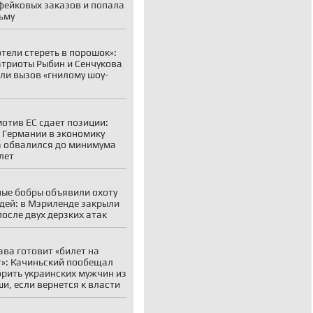
фейковых заказов и попала
ьму
отели стереть в порошок»:
атриоты Рыбин и Сенчукова
ли вызов «гнилому шоу-
отив ЕС сдает позиции:
 Германии в экономику
 обвалился до минимума
 лет
ые бобры объявили охоту
дей: в Мэриленде закрыли
после двух дерзких атак
ва готовит «билет на
»: Качиньский пообещал
рить украинских мужчин из
и, если вернется к власти