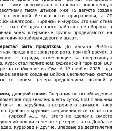
ки — ими невозможно остановить полноценную
есятками тысяч штыков. Уже 15 августа создан
 по военной безопасности приграничья, а 20
йск «Белгород», «Брянск» и «Курск». Это был отказ
е — тыл. Сегодня на юге работает не оборона, а
ивная зона: штурмовые группы продвигаются на
 методично забирая дороги и высоты.
перестал быть придатком.
До августа 2024-го
 как приданное средство: рота, при ней расчёт. В
бикон» — отряды, отвечающие за оперативную
в. Курск стал полигоном: суджанский гарнизон ВСУ
резав снабжение из Сум. А 12 ноября 2025 года
анов заявил: созданы Войска беспилотных систем
ск со своим целераспределением, школой и
ужим, доверяй своим.
Операция по освобождению
лометров под землёй, шесть суток, 600 с лишним
й опыт не зарубили, а встроили в замысел. Киев
ть с Донбасса крупные соединения и сесть за стол
 — Курской АЭС. Мы этого не сделали. Вместо
динений пошли точечные резервы, а на Донбассе
ледар, Курахово и другие. Впервые за десятилетия