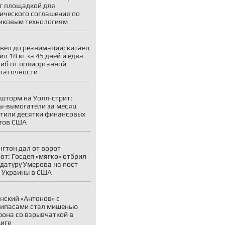
т площадкой для
ического соглашения по
иковым технологиям
вел до реанимации: китаец
ил 18 кг за 45 дней и едва
гиб от полиорганной
таточности
шторм на Уолл-стрит:
ы-вымогатели за месяц
тили десятки финансовых
тов США
гтон дал от ворот
от: Госдеп «мягко» отбрил
датуру Умерова на пост
 Украины в США
нский «Антонов» с
ипасами стал мишенью
рона со взрывчаткой в
иге