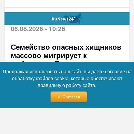
06.08.2026 - 10:26
Семейство опасных хищников
массово мигрирует к
побережью Приморья этим
летом
Продолжая использовать наш сайт, вы даете согласие на
обработку файлов cookie, которые обеспечивают
В акватории Приморского края
правильную работу сайта.
зафиксирован очередной случай появления
Согласен
морских хищников вблизи мест массового
отдыха. 30 июня в бухте Филипповского на
острове Русский отдыхающие заметили
крупную акулу, которая подплыла к пляжу с
людьми на расстояние всего в несколько