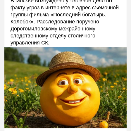
В Москве возбуждено уголовное дело по
факту угроз в интернете в адрес съёмочной
группы фильма «Последний богатырь.
Колобок». Расследование поручено
Дорогомиловскому межрайонному
следственному отделу столичного
управления СК.