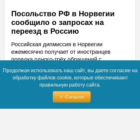
Посольство РФ в Норвегии
сообщило о запросах на
переезд в Россию
Российская дипмиссия в Норвегии
ежемесячно получает от иностранцев
порядка одного-трёх обращений с
просьбами разъяснить порядок получения
Продолжая использовать наш сайт, вы даете согласие на
специальной визы и дальнейшего переезда
обработку файлов cookie, которые обеспечивают
в РФ. В посольстве уточнили, что заявители
правильную работу сайта.
— люди трудоспособного возраста,
нацеленные на работу и создание семьи в
Согласен
России, некоторые уже подают заявки с
конкретной датой выезда и делятся
успехами в обустройстве.