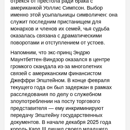
отрёкся от престола ради брака с
американкой Уоллис Симпсон. Выбор
именно этой усыпальницы символичен: она
служит последним пристанищем для
монархов и членов их семей, чья судьба
оказалась связана с драматическими
поворотами и отступлением от устоев.
Напомним, что экс-принц Эндрю
Маунтбеттен-Виндзор оказался в центре
громкого скандала из-за многолетних
связей с американским финансистом
Джеффри Эпштейном. В конце февраля
текущего года он был задержан в рамках
расследования по делу о служебном
злоупотреблении на посту торгового
представителя — ему инкриминируют
передачу Эпштейну государственных
документов. В начале декабря 2025 года
король Карл III лишил своего младшего