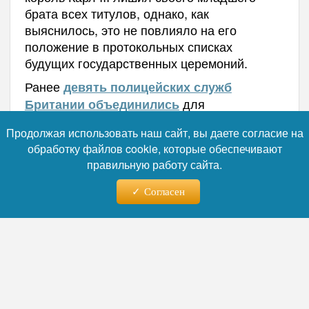
брата всех титулов, однако, как
выяснилось, это не повлияло на его
положение в протокольных списках
будущих государственных церемоний.
Ранее
девять полицейских служб
для
Британии объединились
расследования связей принца Эндрю с
Продолжая использовать наш сайт, вы даете согласие на
Эпштейном.
Экс-посол Британии в США
обработку файлов cookie, которые обеспечивают
из-за Эпштейна.
может лишиться пенсии
правильную работу сайта.
Автор:
Наталья Лебедева
Согласен
Читайте нас в телеграм