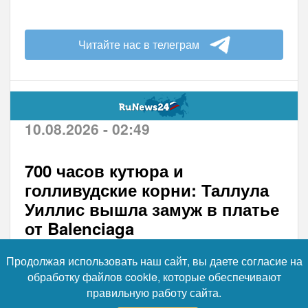
Читайте нас в телеграм
10.08.2026 - 02:49
700 часов кутюра и
голливудские корни: Таллула
Уиллис вышла замуж в платье
от Balenciaga
32-летняя писательница и художница
Продолжая использовать наш сайт, вы даете согласие на
Таллула Уиллис, младшая дочь
обработку файлов cookie, которые обеспечивают
голливудских звёзд Деми Мур и Брюса
правильную работу сайта.
Уиллиса, вышла замуж за музыканта