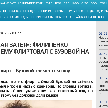
КАЯ ОБЛАСТЬ
САНКТ-ПЕТЕРБУРГ
СЗФО
ЦФО
ПФО
ЮФО
СКФО
УФО
СФО
ИЗНЕС
ФИНАНСЫ
ОБЩЕСТВО
ПРОИСШЕСТВИЯ
НАУКА
СПОРТ
ЕДА
ЗДОРОВЬ
КИНО
СТИЛЬ
ДОМ
НЕДВИЖИМОСТЬ
ШОУ-БИЗНЕС
ЛАЙФХАК
ИНТЕРВЬЮ
.2026 -
01:41
03:28
Назва
пенси
ХАЯ ЗАТЕЯ»: ФИЛИПЕНКО
тысяч
ЧЕМУ ФЛИРТОВАЛ С БУЗОВОЙ НА
02:43
Четыр
росси
перед
проти
лирт с Бузовой элементом шоу
02:37
лся, что его флирт с Ольгой Бузовой на съёмках
Звезд
гипсе
ыл игрой и частью сценария. По словам артиста,
шокир
овать лёгкие ухаживания как сюжетный ход, но
инвал
 этому без должной доли юмора.
02:31
«Оста