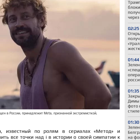
Трамп
блоки
получ
через
02:25
Откры
получ
«Урал
жестк
01:44
Зелен
«спец
опера
росси
01:35
Закры
Димы 
фото 
стиле
рещен в России, принадлежит Meta, признанной экстремисткой,
01:30
Зелен
о, известный по ролям в сериалах «Метод» и
Белгр
ить все точки над i в истории о своей симпатии к
на фо