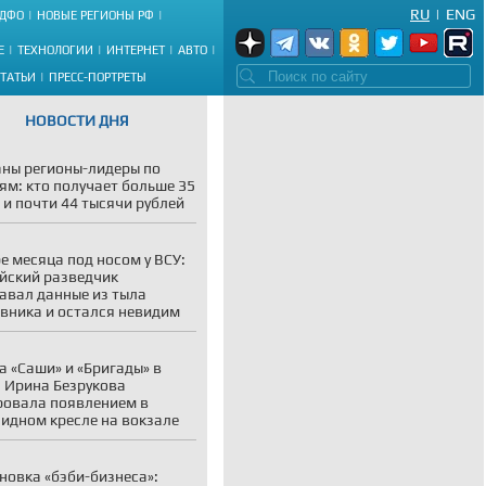
RU
|
ENG
ДФО
НОВЫЕ РЕГИОНЫ РФ
Е
ТЕХНОЛОГИИ
ИНТЕРНЕТ
АВТО
СТАТЬИ
ПРЕСС-ПОРТРЕТЫ
НОВОСТИ ДНЯ
ны регионы-лидеры по
ям: кто получает больше 35
 и почти 44 тысячи рублей
е месяца под носом у ВСУ:
йский разведчик
авал данные из тыла
вника и остался невидим
а «Саши» и «Бригады» в
: Ирина Безрукова
овала появлением в
идном кресле на вокзале
новка «бэби-бизнеса»: