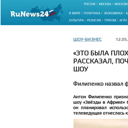
РОССИЯ
МОСКВА
МОСКОВС
В МИРЕ
ПОЛИТИКА
ЭКОНОМИКА
Б
КУЛЬТУРА
РЕЛИГИЯ
ТУРИЗМ
АГРО
ШОУ-БИЗНЕС
12.05
«ЭТО БЫЛА ПЛО
РАССКАЗАЛ, ПО
ШОУ
Филипенко назвал ф
Антон Филипенко призна
шоу «Звёзды в Африке» б
он планировал использ
телеведущая отнеслась к