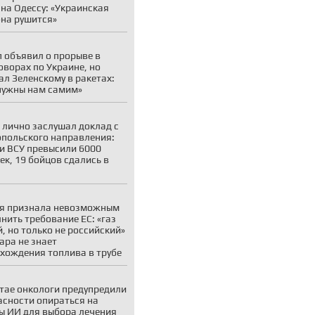
на Одессу: «Украинская
на рушится»
 объявил о прорыве в
оворах по Украине, но
ал Зеленскому в ракетах:
нужны нам самим»
 лично заслушал доклад с
польского направления:
и ВСУ превысили 6000
ек, 19 бойцов сдались в
я признала невозможным
нить требование ЕС: «газ
, но только не российский»
ара не знает
хождения топлива в трубе
тае онкологи предупредили
асности опираться на
ы ИИ для выбора лечения