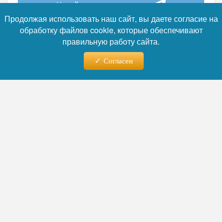
Читайте нас в телеграм
Продолжая использовать наш сайт, вы даете согласие на
обработку файлов cookie, которые обеспечивают
правильную работу сайта.
Согласен
07.08.2026 - 01:35
Закрытая свадьба Клавы Коки
и Димы Масленникова:
первые фото с тайного
торжества в стиле старины
Певица Клава Кока и блогер Дима
Масленников впервые показали кадры со
своей свадьбы, которая прошла в узком
кругу на природе. Торжество, оформленное
в старинной эстетике, собрало гостей в
белых летних нарядах и запомнилось