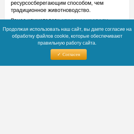
ресурсосберегающим способом, чем
традиционное животноводство.
Ранее климатологи
спрогнозировали
мощнейший за 150 лет Эль-Ниньо. Также
Продолжая использовать наш сайт, вы даете согласие на
астероид не просто ударил, а
превратил
обработку файлов cookie, которые обеспечивают
атмосферу в печь, сварив динозавров за
правильную работу сайта.
два часа.
Согласен
Автор:
Наталья Лебедева
Читайте нас в телеграм
07.08.2026 - 03:57