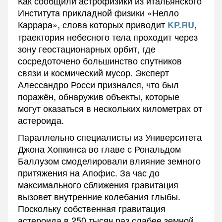
Как сообщили астрофизики из итальянского
Института прикладной физики «Нелло
Каррара», слова которых приводит
,
KP.RU
траектория небесного тела проходит через
зону геостационарных орбит, где
сосредоточено большинство спутников
связи и космический мусор. Эксперт
Алессандро Росси признался, что был
поражён, обнаружив объекты, которые
могут оказаться в нескольких километрах от
астероида.
Параллельно специалисты из Университета
Джона Хопкинса во главе с Рональдом
Баллузом смоделировали влияние земного
притяжения на Апофис. За час до
максимального сближения гравитация
вызовет внутренние колебания глыбы.
Поскольку собственная гравитация
астероида в 250 тысяч раз слабее земной,