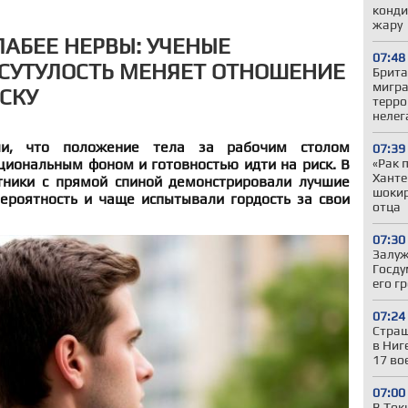
конди
жару
ЛАБЕЕ НЕРВЫ: УЧЕНЫЕ
07:48
 СУТУЛОСТЬ МЕНЯЕТ ОТНОШЕНИЕ
Брита
мигра
СКУ
терро
нелег
ли, что положение тела за рабочим столом
07:39
циональным фоном и готовностью идти на риск. В
«Рак 
Ханте
тники с прямой спиной демонстрировали лучшие
шокир
вероятность и чаще испытывали гордость за свои
отца
07:30
Залуж
Госду
его г
07:24
Страш
в Ниг
17 во
07:00
В Ток