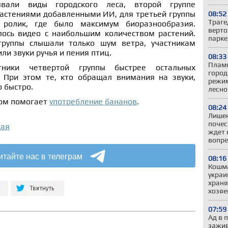
вали виды городского леса, второй группе
растениями добавленными ИИ, для третьей группы
08:52
Траге
 ролик, где было максимум биоразнообразия.
верто
лось видео с наибольшим количеством растений.
парке
руппы слышали только шум ветра, участникам
ли звуки ручья и пения птиц.
08:33
Пламя
тники четвертой группы быстрее остальных
город
. При этом те, кто обращал внимания на звуки,
режим
 быстро.
лесно
сом помогает
употребление бананов
.
08:24
Лишен
почес
кая
ждет 
вопре
итайте нас в телеграм
08:16
Кошма
украи
храня
хозяе
07:59
Ад в 
зажив