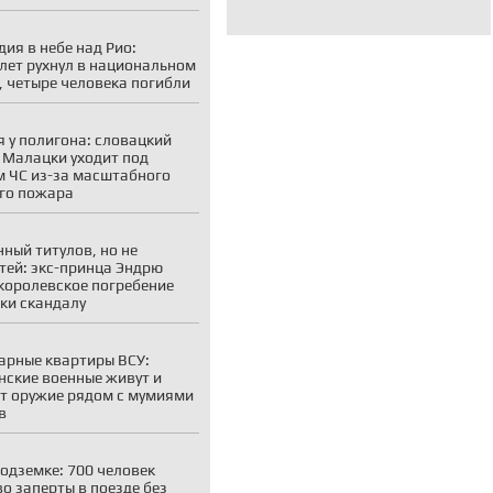
дия в небе над Рио:
лет рухнул в национальном
, четыре человека погибли
 у полигона: словацкий
 Малацки уходит под
 ЧС из-за масштабного
го пожара
ный титулов, но не
тей: экс-принца Эндрю
королевское погребение
ки скандалу
рные квартиры ВСУ:
нские военные живут и
т оружие рядом с мумиями
в
подземке: 700 человек
о заперты в поезде без