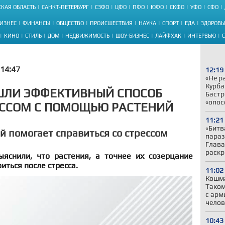
КАЯ ОБЛАСТЬ
САНКТ-ПЕТЕРБУРГ
СЗФО
ЦФО
ПФО
ЮФО
СКФО
УФО
СФО
ИЗНЕС
ФИНАНСЫ
ОБЩЕСТВО
ПРОИСШЕСТВИЯ
НАУКА
СПОРТ
ЕДА
ЗДОРОВЬ
КИНО
СТИЛЬ
ДОМ
НЕДВИЖИМОСТЬ
ШОУ-БИЗНЕС
ЛАЙФХАК
ИНТЕРВЬЮ
14:47
12:19
«Не р
Курба
ШЛИ ЭФФЕКТИВНЫЙ СПОСОБ
Бастр
«опос
ЕССОМ С ПОМОЩЬЮ РАСТЕНИЙ
11:21
«Битв
й помогает справиться со стрессом
параз
Глава
раскр
ыяснили, что растения, а точнее их созерцание
иться после стресса.
11:02
Кошма
Таком
с арм
челов
10:43