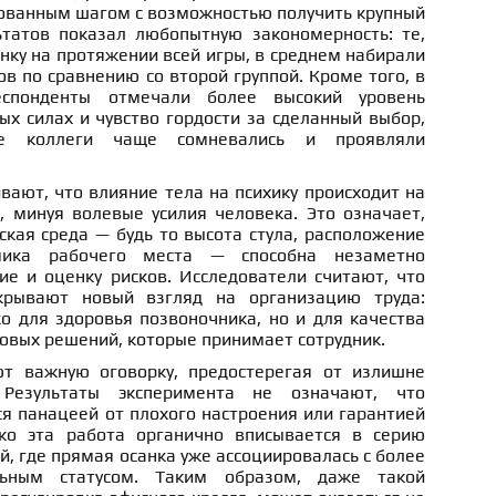
ованным шагом с возможностью получить крупный
татов показал любопытную закономерность: те,
нку на протяжении всей игры, в среднем набирали
в по сравнению со второй группой. Кроме того, в
спонденты отмечали более высокий уровень
ых силах и чувство гордости за сделанный выбор,
е коллеги чаще сомневались и проявляли
ают, что влияние тела на психику происходит на
, минуя волевые усилия человека. Это означает,
кая среда — будь то высота стула, расположение
мика рабочего места — способна незаметно
ие и оценку рисков. Исследователи считают, что
крывают новый взгляд на организацию труда:
о для здоровья позвоночника, но и для качества
овых решений, которые принимает сотрудник.
т важную оговорку, предостерегая от излишне
Результаты эксперимента не означают, что
я панацеей от плохого настроения или гарантией
ако эта работа органично вписывается в серию
, где прямая осанка уже ассоциировалась с более
ьным статусом. Таким образом, даже такой