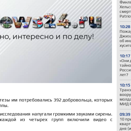
Финля
Хельс
смерт
Patrio
10:28
Пожар
Джиза
об ин
хусит
10:17
«Они 
тайно
Росси
лет?
10:15
Транз
воору
молда
тезы им потребовались 392 добровольца, которых
МИД 
ппы.
 исследования напугали громкими звуками сирены.
09:39
10 пр
каждой из четырех групп включили видео с
кварт
дня (