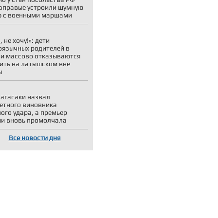
аправые устроили шумную
 с военными маршами
 не хочу!»: дети
оязычных родителей в
и массово отказываются
ить на латышском вне
ы
агасаки назвал
етного виновника
ого удара, а премьер
и вновь промолчала
Все новости дня