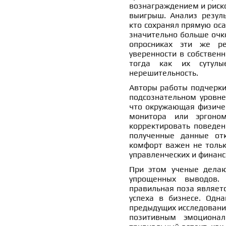
вознаграждением и риск
выигрыш. Анализ резуль
кто сохранял прямую оса
значительно больше очко
опросниках эти же ре
уверенности в собственн
тогда как их сутулы
нерешительность.
Авторы работы подчеркив
подсознательном уровне
что окружающая физичес
монитора или эргоно
корректировать поведен
полученные данные от
комфорт важен не тольк
управленческих и финанс
При этом ученые делаю
упрощенных выводов. 
правильная поза являетс
успеха в бизнесе. Одн
предыдущих исследований
позитивным эмоционал