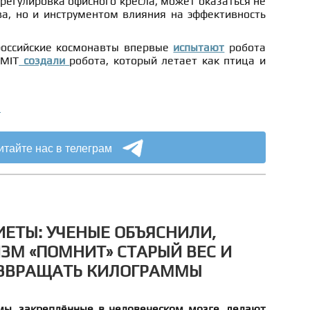
 регулировка офисного кресла, может оказаться не
ва, но и инструментом влияния на эффективность
российские космонавты впервые
испытают
робота
 MIT
создали
робота, который летает как птица и
а
итайте нас в телеграм
ИЕТЫ: УЧЕНЫЕ ОБЪЯСНИЛИ,
ЗМ «ПОМНИТ» СТАРЫЙ ВЕС И
ОЗВРАЩАТЬ КИЛОГРАММЫ
ы, закреплённые в человеческом мозге, делают