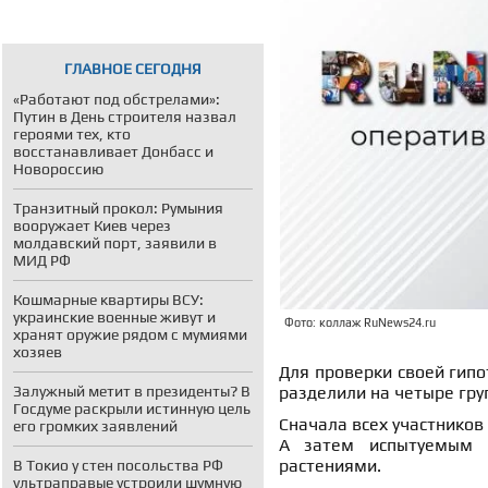
ГЛАВНОЕ СЕГОДНЯ
«Работают под обстрелами»:
Путин в День строителя назвал
героями тех, кто
восстанавливает Донбасс и
Новороссию
Транзитный прокол: Румыния
вооружает Киев через
молдавский порт, заявили в
МИД РФ
Кошмарные квартиры ВСУ:
украинские военные живут и
Фото: коллаж RuNews24.ru
хранят оружие рядом с мумиями
хозяев
Для проверки своей гипо
Залужный метит в президенты? В
разделили на четыре гру
Госдуме раскрыли истинную цель
Сначала всех участников
его громких заявлений
А затем испытуемым 
растениями.
В Токио у стен посольства РФ
ультраправые устроили шумную