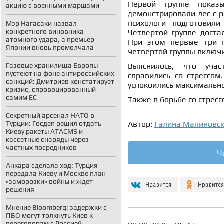
Первой группе показы
акцию с военными маршами
демонстрировали лес с 
психологи подготовили
Мэр Нагасаки назвал
конкретного виновника
Четвертой группе доста
атомного удара, а премьер
При этом первые три г
Японии вновь промолчала
четвертой группы включи
Газовые хранилища Европы
Выяснилось, что учас
пустеют на фоне антироссийских
справились со стрессом
санкций: Дмитриев констатирует
успокоились максимально
кризис, спровоцированный
самим ЕС
Также в борьбе со стрес
Секретный арсенал НАТО в
Турции: Госдеп решил отдать
Автор:
Галина Малиновс
Киеву ракеты ATACMS и
кассетные снаряды через
частных посредников
Ч
Анкара сделала ход: Турция
передала Киеву и Москве план
«заморозки» войны и ждет
решения
Мнение Bloomberg: задержки с
ПВО могут толкнуть Киев к
переговорам с Россией