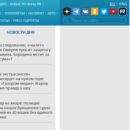
RU
|
ENG
ДФО
НОВЫЕ РЕГИОНЫ РФ
Е
ТЕХНОЛОГИИ
ИНТЕРНЕТ
АВТО
СТАТЬИ
ПРЕСС-ПОРТРЕТЫ
НОВОСТИ ДНЯ
асследование, а налет»:
н Омаров просит защиты у
ыкина. Бородина мстит за
сума»?
а экстрасенсов»
итирует на чужом горе:
 «Газпром-медиа» Жаров
ыл правду о шоу
р на якоре: полиция
ы нашла брошенное судно
ией из 30 кошек без единого
ека