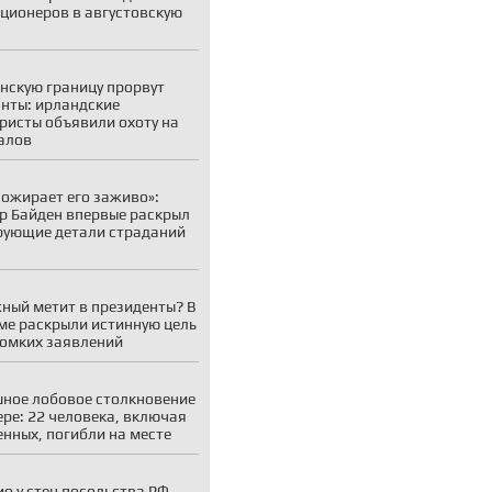
ционеров в августовскую
нскую границу прорвут
нты: ирландские
ристы объявили охоту на
алов
пожирает его заживо»:
р Байден впервые раскрыл
ующие детали страданий
ный метит в президенты? В
ме раскрыли истинную цель
ромких заявлений
ное лобовое столкновение
ере: 22 человека, включая
енных, погибли на месте
ио у стен посольства РФ