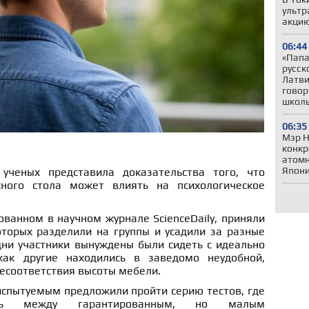
ультр
акцию
06:44
«Папа,
русск
Латви
говор
школ
06:35
Мэр Н
конкр
атомн
Япони
ученых представила доказательства того, что
ного стола может влиять на психологическое
ованном в научном журнале ScienceDaily, приняли
оторых разделили на группы и усадили за разные
дни участники вынуждены были сидеть с идеально
как другие находились в заведомо неудобной,
несоответствия высоты мебели.
испытуемым предложили пройти серию тестов, где
ать между гарантированным, но малым