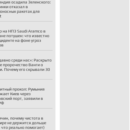
ндия осадила Зеленского:
инки отказал в
оносных ракетах для
t
 на НПЗ Saudi Aramco в
не потушен: что известно
циденте на фоне угроз
ов
давно среди нас»: Раскрыто
е пророчество Ванги о
и. Почему его скрывали 30
итный прокол: Румыния
жает Киев через
вский порт, заявили в
РФ
ичин, почему чистота в
ире не держится дольше
и что реально помогает)