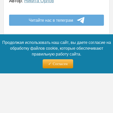
Автор:
Никита Орлов
Читайте нас в телеграм
Продолжая использовать наш сайт, вы даете согласие на
обработку файлов cookie, которые обеспечивают
28.07.2026 - 12:19
правильную работу сайта.
Согласен
«Российская наука – основа
технологического лидерства»:
представлена программа
форума технологического
развития «Технопром-2026»
В Новосибирской области представили
программу XIII Международного форума