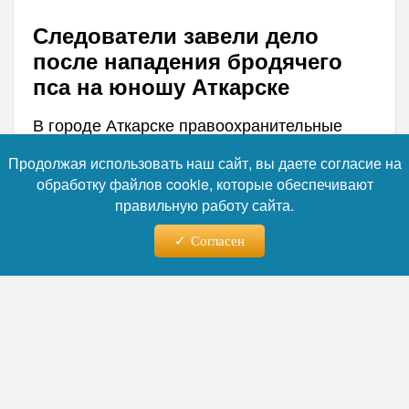
Следователи завели дело
после нападения бродячего
пса на юношу Аткарске
В городе Аткарске правоохранительные
органы устанавливают обстоятельства
Продолжая использовать наш сайт, вы даете согласие на
чрезвычайного происшествия с участием
обработку файлов cookie, которые обеспечивают
несовершеннолетнего гражданина.
правильную работу сайта.
Агрессивное безнадзорное животное
травмировало пешехода прямо на одной из
Согласен
городских улиц, после чего пострадавшему
понадобилось вмешательство
квалифицированных медиков.