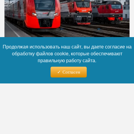
Продолжая использовать наш сайт, вы даете согласие на
обработку файлов cookie, которые обеспечивают
Фото: коллаж RuNews24.ru
правильную работу сайта.
Согласен
Читайте нас в телеграм
Руководство Куйбышевской железной
дороги согласовало введение добавочных
рейсов экспресса «Сурская стрела»
по
субботам и воскресеньям
. Перевозки будут
осуществляться современными составами
модификации ЭП2Д, которые свяжут