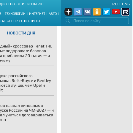
RU
|
ENG
ДФО
НОВЫЕ РЕГИОНЫ РФ
Е
ТЕХНОЛОГИИ
ИНТЕРНЕТ
АВТО
СТАТЬИ
ПРЕСС-ПОРТРЕТЫ
НОВОСТИ ДНЯ
дный» кроссовер Tenet T4L
ые подорожал: базовая
я прибавила 20 тысяч — и
очему
окс российского
ынка: Rolls-Royce и Bentley
ются лучше, чем Opel и
lt
ов назвал виновных в
уске России на ЧМ-2027 — и
ал учиться договариваться
рно