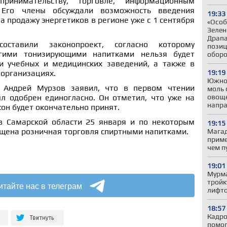
принимательству, торговле, информационным
 Его члены обсуждали возможность введения
19:33
а продажу энергетиков в регионе уже с 1 сентября
«Особ
Зелен
Драпа
оставили законопроект, согласно которому
позиц
угими тонизирующими напитками нельзя будет
обор
и учебных и медицинских заведений, а также в
19:19
 организациях.
Южно
 Андрей Мурзов заявил, что в первом чтении
моль 
овоще
л одобрен единогласно. Он отметил, что уже на
напр
кон будет окончательно принят.
 в Самарской области 25 января и по некоторым
19:15
ещена розничная торговля спиртными напитками.
Магад
приме
чем п
19:01
Мурма
тройк
итайте нас в телеграм
лифто
18:57
Кадро
помог