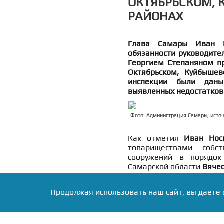
ОКТЯБРЬСКОМ,
РАЙОНАХ
Глава Самары Иван Н
обязанности руководите
Георгием Степаняном пр
Октябрьском, Куйбышев
инспекции были даны
выявленных недостатков
Фото: Администрация Самары, исто
Как отметил
Иван Нос
товариществами собс
сооружений в порядок
Самарской области
Вяче
Продолжая использовать наш сайт, вы даете 
«На улице Нефт
одном из них уже сдел
помещение — полная
находятся в одном дом