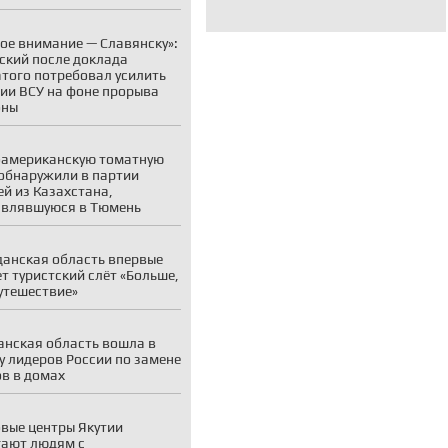
ое внимание — Славянску»:
ский после доклада
того потребовал усилить
ии ВСУ на фоне прорыва
оны
американскую томатную
обнаружили в партии
й из Казахстана,
авлявшуюся в Тюмень
анская область впервые
т туристский слёт «Больше,
утешествие»
нская область вошла в
у лидеров России по замене
в в домах
вые центры Якутии
ают людям с