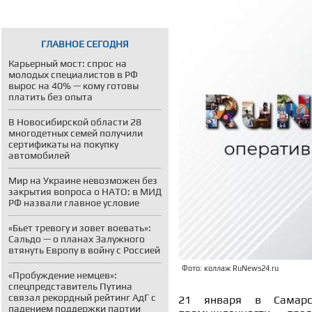
ГЛАВНОЕ СЕГОДНЯ
Карьерный мост: спрос на
молодых специалистов в РФ
вырос на 40% — кому готовы
платить без опыта
В Новосибирской области 28
многодетных семей получили
сертификаты на покупку
автомобилей
Мир на Украине невозможен без
закрытия вопроса о НАТО: в МИД
РФ назвали главное условие
«Бьет тревогу и зовет воевать»:
Сальдо — о планах Залужного
втянуть Европу в войну с Россией
Фото: коллаж RuNews24.ru
«Пробуждение немцев»:
спецпредставитель Путина
связал рекордный рейтинг АдГ с
21 января в Самарс
падением поддержки партии