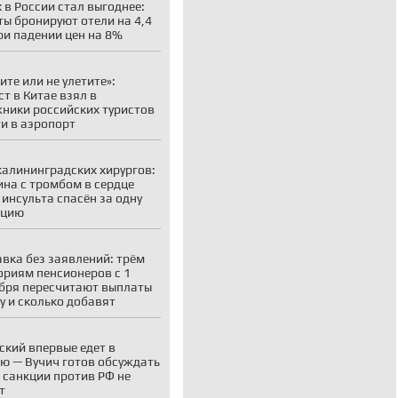
 в России стал выгоднее:
ты бронируют отели на 4,4
ри падении цен на 8%
ите или не улетите»:
ст в Китае взял в
ники российских туристов
ти в аэропорт
калининградских хирургов:
на с тромбом в сердце
 инсульта спасён за одну
ацию
вка без заявлений: трём
ориям пенсионеров с 1
бря пересчитают выплаты
у и сколько добавят
ский впервые едет в
ю — Вучич готов обсуждать
о санкции против РФ не
т