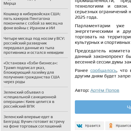
промышленности, пред
Мерца
технологиям и связи.
серьезных ограничений н
Кошмар в кибервойсках США:
2025 года.
пять хакеров Пентагона
покончили с собой за месяц на
Парламентарии уже с
фоне войны с Ираном и ИИ
энергетическими и др
торговать на территори
Четыре месяца под носом у ВСУ:
культурных и спортивных
российский разведчик
передавал данные из тыла
Председатель комитета
противника и остался невидим
данный законопроект бы
весенней сессии думы за
«Остановка «бэби-бизнеса»:
Трамп подписал указ,
Ранее
сообщалось
, что
блокирующий лазейку для
другим дням будет запр
получения гражданства США
через роды
Автор:
Артём Попов
Зеленский объявил о
«специальной санкционной
операции»: Киев целится в
Ч
российский ВПК
Зеленский впервые едет в
Белград: Вучич готовит встречу
на фоне торговых соглашений