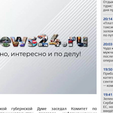
Отдых
турис
дня п
20:14
«Плат
такси
залож
по пу
20:03
Чудо 
мужчи
после
опер
19:50
Приба
катег
сентя
— ком
19:41
Зелен
Серби
ЕС, н
кой губернской Думе заседал Комитет по
введё