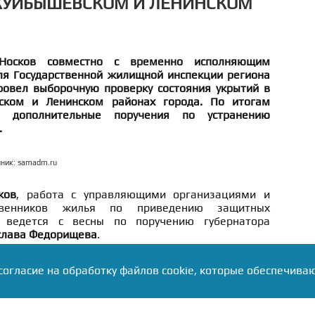
 КУЙБЫШЕВСКОМ И ЛЕНИНСКОМ
осков совместно с временно исполняющим
ля Государственной жилищной инспекции региона
овел выборочную проверку состояния укрытий в
ском и Ленинском районах города. По итогам
 дополнительные поручения по устранению
.
чник: samadm.ru
ков
, работа с управляющими организациями и
твенников жилья по приведению защитных
 ведется с весны по поручению губернатора
слава Федорищева
.
согласие на обработку файлов cookie, которые обеспечива
яников осмотрели два одинаковых укрытия. В
ан свежий ремонт, оно абсолютно готово. Второе
 противоположность. При этом оба укрытия
е! Поручил ускорить работы, при необходимости