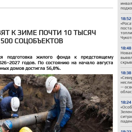
инвал
подхо
18:52
«Роса
поста
ЯТ К ЗИМЕ ПОЧТИ 10 ТЫСЯЧ
топли
Чукот
 500 СОЦОБЪЕКТОВ
18:48
Новая
я подготовка жилого фонда к предстоящему
выявл
026–2027 годов. По состоянию на начало августа
скрыв
ных домов достигла 56,8%.
18:38
«Севе
несли
— осв
облас
18:24
«Особ
Зелен
ситуа
паден
18:23