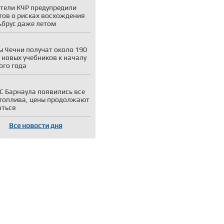
тели КЧР предупредили
тов о рисках восхождения
ьбрус даже летом
 Чечни получат около 190
 новых учебников к началу
ого года
С Барнаула появились все
топлива, цены продолжают
аться
Все новости дня