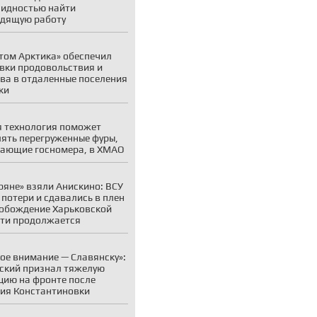
идностью найти
дящую работу
том Арктика» обеспечил
вки продовольствия и
ва в отдаленные поселения
ки
 технология поможет
ять перегруженные фуры,
ающие госномера, в ХМАО
ряне» взяли Анискино: ВСУ
 потери и сдавались в плен
обождение Харьковской
ти продолжается
ое внимание — Славянску»:
ский признал тяжелую
цию на фронте после
ия Константиновки