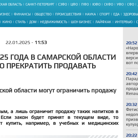
КАЯ ОБЛАСТЬ
САНКТ-ПЕТЕРБУРГ
СЗФО
ЦФО
ПФО
ЮФО
СКФО
УФО
СФО
ИЗНЕС
ФИНАНСЫ
ОБЩЕСТВО
ПРОИСШЕСТВИЯ
НАУКА
СПОРТ
ЕДА
ЗДОРОВЬ
КИНО
СТИЛЬ
ДОМ
НЕДВИЖИМОСТЬ
ШОУ-БИЗНЕС
ЛАЙФХАК
ИНТЕРВЬЮ
22.01.2025 -
11:53
20:52
«Наро
вперв
025 ГОДА В САМАРСКОЙ ОБЛАСТИ
верси
вот п
О ПРЕКРАТИТЬ ПРОДАВАТЬ
20:42
Парад
автор
прода
рской области могут ограничить продажу
Renau
20:32
Фетис
ным, а лишь ограничит продажу таких напитков в
недоп
 Если закон будет принят в текущем виде, то
призв
ет купить, например, в учебных и медицинских
кулуа
20:22