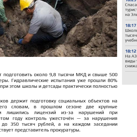
Спаса
турис
на Эл
18:17
Школы
тысяч
учебн
18:12
На АЗ
виды 
сниж
т подготовить около 9,8 тысячи МКД и свыше 500
еры. Гидравлические испытания уже прошли 80%
при этом школы и детсады практически полностью
ков держит подготовку социальных объектов на
его словам, в прошлом сезоне две крупные
и лишились лицензий из-за нарушений при
этом году контроль ужесточён — за нарушения
до 350 тысяч рублей, а на каждом заседании
ствует представитель прокуратуры.