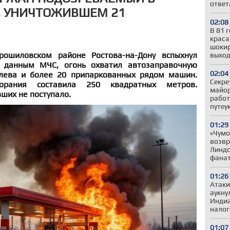
ответ
, УНИЧТОЖИВШЕМ 21
02:08
В 81 
краса
шокир
ошиловском районе Ростова-на-Дону вспыхнул
выход
 данным МЧС, огонь охватил автозаправочную
02:04
лева и более 20 припаркованных рядом машин.
Секре
рания составила 250 квадратных метров.
майор
ших не поступало.
работ
путеу
01:29
«Чумо
возвр
Линдс
фанат
01:26
Атаки
аукну
Индиа
налог
01:07