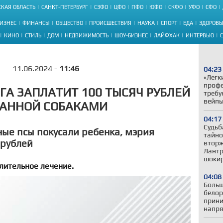
КАЯ ОБЛАСТЬ
САНКТ-ПЕТЕРБУРГ
СЗФО
ЦФО
ПФО
ЮФО
СКФО
УФО
СФО
ИЗНЕС
ФИНАНСЫ
ОБЩЕСТВО
ПРОИСШЕСТВИЯ
НАУКА
СПОРТ
ЕДА
ЗДОРОВЬ
КИНО
СТИЛЬ
ДОМ
НЕДВИЖИМОСТЬ
ШОУ-БИЗНЕС
ЛАЙФХАК
ИНТЕРВЬЮ
11.06.2024 -
11:46
04:23
«Легк
профе
ГА ЗАПЛАТИТ 100 ТЫСЯЧ РУБЛЕЙ
требу
вейп
САННОЙ СОБАКАМИ
04:17
Судьб
ные псы покусали ребенка, мэрия
тайно
 рублей
вторж
Лантр
шокир
лительное лечение.
04:08
Больш
белор
прини
напря