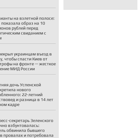
ианты на взлетной полосе:
 показала образ на 10
онов рублей перед
тическим свиданием с
м
рекрыл украинцам въезд в
у, чтобы спасти Киев от
трофы на фронте — жесткое
ение МИД России
тняя дочь Успенской
кретила нового
бленного: 22-летний
ствовед и разница в 14 лет
ном кадре
ресс-секретарь Зеленского
чно взбунтовалась:
ль обвинила бывшего
в провалах и потребовала