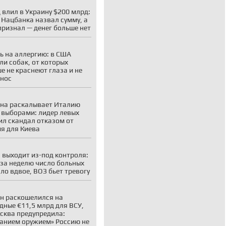
 влил в Украину $200 млрд:
 Нацбанка назвал сумму, а
признал — денег больше нет
ь на аллергию: в США
ли собак, от которых
е не краснеют глаза и не
 нос
на раскалывает Италию
 выборами: лидер левых
ил скандал отказом от
я для Киева
 выходит из-под контроля:
 за неделю число больных
ло вдвое, ВОЗ бьет тревогу
н раскошелился на
дные €11,5 млрд для ВСУ,
сква предупредила:
анием оружием» Россию не