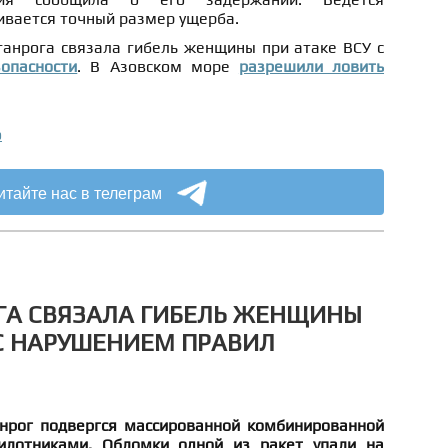
ивается точный размер ущерба.
ганрога связала гибель женщины при атаке ВСУ с
опасности
. В Азовском море
разрешили ловить
о
итайте нас в телеграм
ГА СВЯЗАЛА ГИБЕЛЬ ЖЕНЩИНЫ
 С НАРУШЕНИЕМ ПРАВИЛ
нрог подвергся массированной комбинированной
илотниками. Обломки одной из ракет упали на