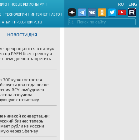
RU
|
ENG
ДФО
НОВЫЕ РЕГИОНЫ РФ
Е
ТЕХНОЛОГИИ
ИНТЕРНЕТ
АВТО
СТАТЬИ
ПРЕСС-ПОРТРЕТЫ
НОВОСТИ ДНЯ
ие превращаются в пятку»:
ссор РАЕН бьет тревогу и
ет немедленно запретить
ы
а 300 курян остается
й спустя два года после
ения ВСУ: омбудсмен
атова озвучила
ующую статистику
е никакой конвертации:
усский бизнес теперь
мает рубли из России
мую через SberPay