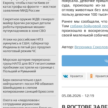
покусала. Девочке пришл
Европу, чтобы спасти Киев от
суда, произошло
из-за
катастрофы на фронте — жесткое
отлову животных без вл
заявление МИД России
пользу девочки 100 тыся
Секретное оружие ЖДВ: генерал-
Ранее мы сообщали, что
майор Брагин раскрыл детали
Там
собаки бойцовой по
работы прорывных машин-
произошло в воскресень
путеукладчиков в зоне СВО
своей маленькой собачко
Атаки на российские НПЗ
аукнулись в США: губернатор
Автор:
Вероника Соколов
Индианы в пятый раз продлил
налоговый режим ЧС
Морская артерия перерезана:
Ч
грузы НАТО для ВСУ гигантскими
пробками застряли на границе с
Польшей и Румынией
Берн окончательно сдал
нейтралитет: посол РФ обвинил
Швейцарию в слепом
копировании санкций Брюсселя
05.08.2026 - 12:19
Охота на «людоловов»:
сотрудники украинских
В РОСТОВЕ ЗАД
военкоматов массово бегут из-