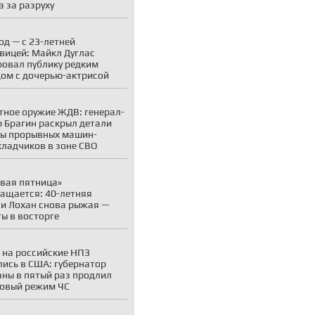
а за разруху
год — с 23-летней
вицей: Майкл Дуглас
овал публику редким
ом с дочерью-актрисой
тное оружие ЖДВ: генерал-
 Брагин раскрыл детали
ы прорывных машин-
кладчиков в зоне СВО
вая пятница»
ащается: 40-летняя
и Лохан снова рыжая —
ы в восторге
 на российские НПЗ
лись в США: губернатор
ны в пятый раз продлил
овый режим ЧС