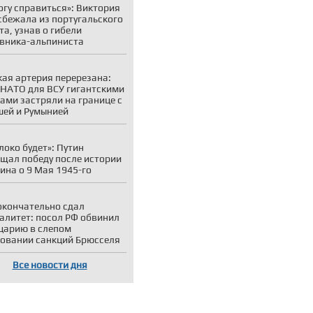
огу справиться»: Виктория
сбежала из португальского
та, узнав о гибели
вника-альпиниста
ая артерия перерезана:
 НАТО для ВСУ гигантскими
ами застряли на границе с
ей и Румынией
локо будет»: Путин
щал победу после истории
на о 9 Мая 1945-го
окончательно сдал
алитет: посол РФ обвинил
царию в слепом
овании санкций Брюсселя
Все новости дня