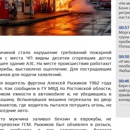
«Не м
Боня 
ретри
наста
00:57
Морск
грузы
пробк
Польш
ичиной стало нарушение требований пожарной
00:50
ах с места ЧП видны десятки сгоревших дотла
«И мо
шее здание АЗС. На месте происшествия работают
пообе
лужбы, выставлено оцепление. Для пострадавших
Любши
мная для подачи заявлений.
00:46
я водитель фургона Алексей Рыжиков 1982 года
Берн 
. Как сообщили в ГУ МВД по Ростовской области,
нейтр
ивом емкости в автомобиле и, не убедившись в
Швей
машину. Вспыхнувшая машина переехала во двор
копир
навтов, где водитель пытался потушить огонь, но
оседние авто.
что мужчина заливал бензин в еврокубы, не
еревозки ГСМ. Рыжиков был объявлен в розыск,
ия сообщила о его задержании. Ведется