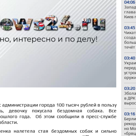
04:06
Запад
глава
Киев 
03:45
Чихат
созда
больш
течёт
03:40
Украи
перед
устро
оружи
03:20
Эбола
в ДРК
вырос
с администрации города 100 тысяч рублей в пользу
сь, девочку покусала бездомная собака. Все
03:16
рошлого года.
Об этом сообщили в пресс-службе
Берли
области.
рекор
но Мо
енка налетела стая бездомных собак и сильно
«бряц