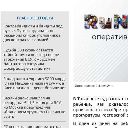
ГЛАВНОЕ СЕГОДНЯ
Контрабандисты и бандиты под
ружье: Путин кардинально
расширил список уголовников
для контракта с армией
Судьба 300 курян остается
тайной спустя два года после
вторжения ВСУ: омбудсмен
Лантратова озвучила
шокирующую статистику
Запад влил в Украину $200 млрд:
глава Нацбанка назвал сумму, а
Фото: коллаж RuNews24.ru
Киев признал — денег больше нет
Берлин раскошелился на
В Таганроге суд взыскал 
рекордные €11,5 млрд для ВСУ,
ребенка. Как оказало
но Москва предупредила:
произошло в октябре п
«бряцанием оружием» Россию не
прокуратуры Ростовской 
взять
В один из дней на реб
ЕС перекрыл украинцам въезд в