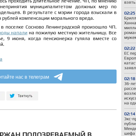
ось проходить длительное лечение. ЧП, по мнению
взять
 непринятия муниципалитетом должных мер по
адельцев.
В результате с мэрии города взыскали в
02:25
ч рублей компенсации морального вреда.
Брилл
Ханна
 в поселке Сосново Ленинградской произошло ЧП.
милли
роды напали
на пожилую местную жительницу. Все
роман
муже
е, 9 июня, когда пенсионерка гуляла вместе со
й.
02:22
ЕС пе
Европ
а
катас
заявл
итайте нас в телеграм
02:18
36-ле
рассе
возлю
искус
на од
02:14
Экс-п
публи
Менде
ЕРЖАН ПОДОЗРЕВАЕМЫЙ В
шефа 