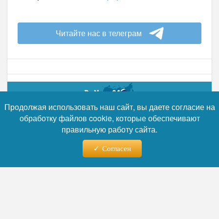
Читайте нас в телеграм
28.06.2026 - 18:27
Продолжая использовать наш сайт, вы даете согласие на
обработку файлов cookie, которые обеспечивают
правильную работу сайта.
Храм Успения Божией Матери
в Тверской области передали
Согласен
Русской православной церкви
Управление Росимущества по Тверской
области передало Тверской и Кашинской
Епархии Русской Православной Церкви