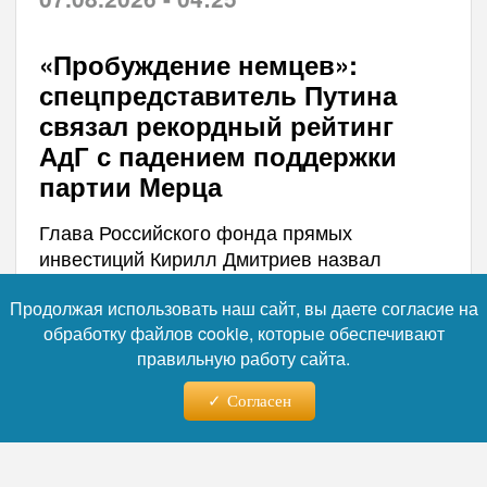
«Пробуждение немцев»:
спецпредставитель Путина
связал рекордный рейтинг
АдГ с падением поддержки
партии Мерца
Глава Российского фонда прямых
инвестиций Кирилл Дмитриев назвал
«пробуждением» рекордный рост
Продолжая использовать наш сайт, вы даете согласие на
поддержки правой партии «Альтернатива
обработку файлов cookie, которые обеспечивают
для Германии» на фоне обвала рейтинга
правильную работу сайта.
блока канцлера ФРГ Фридриха Мерца. Свое
заявление он сделал после публикации
Согласен
данных опроса, где АдГ впервые так сильно
опередила правящий консервативный блок.