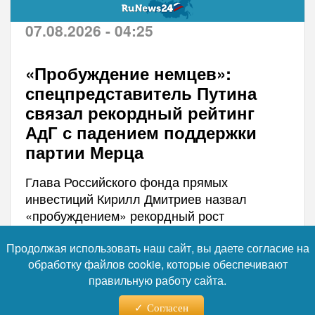
07.08.2026 - 04:25
«Пробуждение немцев»:
спецпредставитель Путина
связал рекордный рейтинг
АдГ с падением поддержки
партии Мерца
Глава Российского фонда прямых
инвестиций Кирилл Дмитриев назвал
«пробуждением» рекордный рост
поддержки правой партии «Альтернатива
Продолжая использовать наш сайт, вы даете согласие на
для Германии» на фоне обвала рейтинга
обработку файлов cookie, которые обеспечивают
блока канцлера ФРГ Фридриха Мерца. Свое
правильную работу сайта.
заявление он сделал после публикации
данных опроса, где АдГ впервые так сильно
Согласен