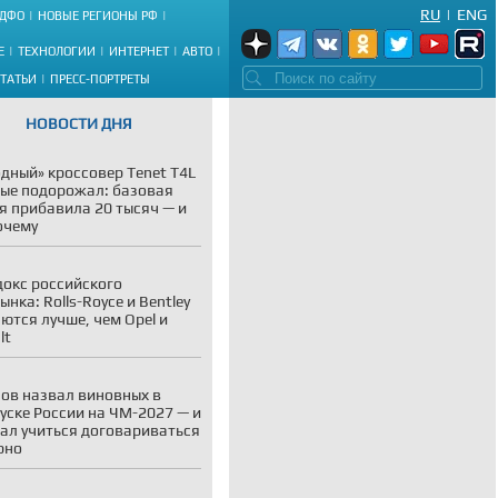
RU
|
ENG
ДФО
НОВЫЕ РЕГИОНЫ РФ
Е
ТЕХНОЛОГИИ
ИНТЕРНЕТ
АВТО
СТАТЬИ
ПРЕСС-ПОРТРЕТЫ
НОВОСТИ ДНЯ
дный» кроссовер Tenet T4L
ые подорожал: базовая
я прибавила 20 тысяч — и
очему
окс российского
ынка: Rolls-Royce и Bentley
ются лучше, чем Opel и
lt
ов назвал виновных в
уске России на ЧМ-2027 — и
ал учиться договариваться
рно