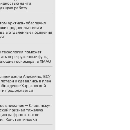
идностью найти
дящую работу
том Арктика» обеспечил
вки продовольствия и
ва в отдаленные поселения
ки
 технология поможет
ять перегруженные фуры,
ающие госномера, в ХМАО
ряне» взяли Анискино: ВСУ
 потери и сдавались в плен
обождение Харьковской
ти продолжается
ое внимание — Славянску»:
ский признал тяжелую
цию на фронте после
ия Константиновки