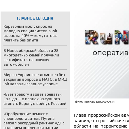
ГЛАВНОЕ СЕГОДНЯ
Карьерный мост: спрос на
молодых специалистов в РФ
вырос на 40% — кому готовы
платить без опыта
В Новосибирской области 28
многодетных семей получили
сертификаты на покупку
автомобилей
Мир на Украине невозможен без
закрытия вопроса о НАТО: в МИД
РФ назвали главное условие
«Бьет тревогу и зовет воевать»:
Сальдо — о планах Залужного
Фото: коллаж RuNews24.ru
втянуть Европу в войну с Россией
«Пробуждение немцев»:
Глава пророссийской ад
спецпредставитель Путина
заявил, что российские 
связал рекордный рейтинг АдГ с
области на территорию 
падением поддержки партии