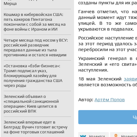
созданы пункты для их 
Мерца
Ганчев отметил, что на
Кошмар в кибервойсках США:
данный момент идут тяже
пять хакеров Пентагона
улицей. В то же само
покончили с собой за месяц на
укрываются в подвалах.
фоне войны с Ираном и ИИ
Российское наступление 
Четыре месяца под носом у ВСУ:
за этот период удалось 
российский разведчик
перебросили на этот уча
передавал данные из тыла
противника и остался невидим
Украинский генерал в 
Зеленский и «его свита
«Остановка «бэби-бизнеса»:
наступления.
Трамп подписал указ,
блокирующий лазейку для
18 мая Зеленский
заяв
получения гражданства США
является возможность о
через роды
Зеленский объявил о
Автор:
Артём Попов
«специальной санкционной
операции»: Киев целится в
российский ВПК
Ч
Зеленский впервые едет в
Белград: Вучич готовит встречу
на фоне торговых соглашений