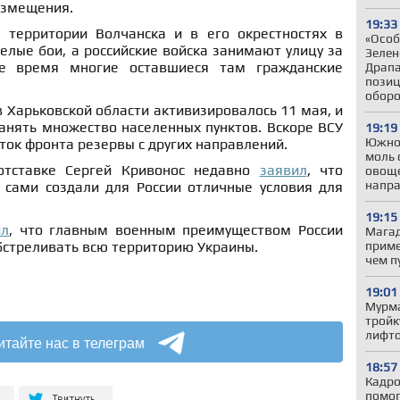
размещения.
19:33
 территории Волчанска и в его окрестностях в
«Особ
лые бои, а российские войска занимают улицу за
Зелен
е время многие оставшиеся там гражданские
Драпа
позиц
обор
в Харьковской области активизировалось 11 мая, и
занять множество населенных пунктов. Вскоре ВСУ
19:19
Южно
сток фронта резервы с других направлений.
моль 
отставке Сергей Кривонос недавно
заявил
, что
овоще
напр
» сами создали для России отличные условия для
19:15
ил
, что главным военным преимуществом России
Магад
приме
бстреливать всю территорию Украины.
чем п
19:01
Мурма
тройк
лифто
итайте нас в телеграм
18:57
Кадро
помог