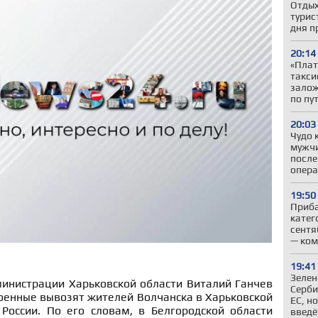
Отдых
турис
дня п
20:14
«Плат
такси
залож
по пу
20:03
Чудо 
мужчи
после
опер
19:50
Приба
катег
сентя
— ком
19:41
Зелен
министрации Харьковской области Виталий Ганчев
Серби
военные вывозят жителей Волчанска в Харьковской
ЕС, н
России. По его словам, в Белгородской области
введё