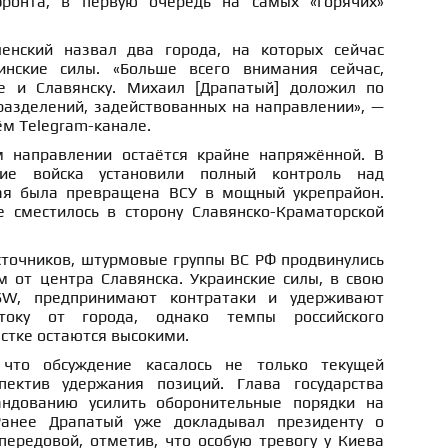
ронта, в первую очередь на самых «горячих»
енский назвал два города, на которых сейчас
инские силы. «Больше всего внимания сейчас,
ке и Славянску. Михаил [Драпатый] доложил по
разделений, задействованных на направлении», —
ём Telegram-канале.
м направлении остаётся крайне напряжённой. В
ие войска установили полный контроль над
рая была превращена ВСУ в мощный укрепрайон.
е сместилось в сторону Славянско-Краматорской
сточников, штурмовые группы ВС РФ продвинулись
м от центра Славянска. Украинские силы, в свою
SW, предпринимают контратаки и удерживают
току от города, однако темпы российского
стке остаются высокими.
 что обсуждение касалось не только текущей
пектив удержания позиций. Глава государства
ндованию усилить оборонительные порядки на
Ранее Драпатый уже докладывал президенту о
передовой, отметив, что особую тревогу у Киева