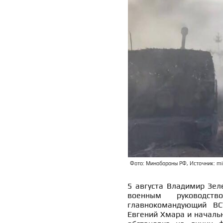
Фото: Минобороны РФ, Источник: mil
5 августа Владимир Зел
военным руководс
главнокомандующий ВС
Евгений Хмара и началь