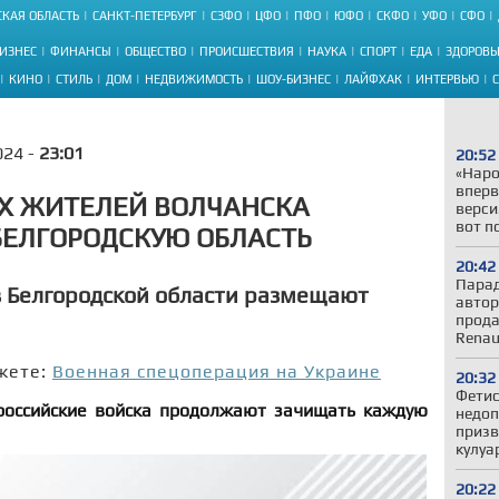
КАЯ ОБЛАСТЬ
САНКТ-ПЕТЕРБУРГ
СЗФО
ЦФО
ПФО
ЮФО
СКФО
УФО
СФО
ИЗНЕС
ФИНАНСЫ
ОБЩЕСТВО
ПРОИСШЕСТВИЯ
НАУКА
СПОРТ
ЕДА
ЗДОРОВЬ
КИНО
СТИЛЬ
ДОМ
НЕДВИЖИМОСТЬ
ШОУ-БИЗНЕС
ЛАЙФХАК
ИНТЕРВЬЮ
024 -
23:01
20:52
«Наро
вперв
Х ЖИТЕЛЕЙ ВОЛЧАНСКА
верси
вот п
БЕЛГОРОДСКУЮ ОБЛАСТЬ
20:42
Парад
 в Белгородской области размещают
автор
прода
Renau
жете:
Военная спецоперация на Украине
20:32
Фетис
российские войска продолжают зачищать каждую
недоп
призв
кулуа
20:22