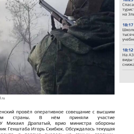
Спаса
турис
на Эл
18:17
Школы
тысяч
учебн
18:12
На АЗ
виды 
сниж
.ru
енский провёл оперативное совещание с высшим
твом страны. В нём приняли участие
У Михаил Драпатый, врио министра обороны
ник Генштаба Игорь Скибюк. Обсуждалась текущая