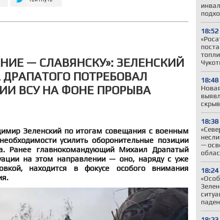
инвал
подхо
18:52
«Роса
поста
топли
НИЕ — СЛАВЯНСКУ»: ЗЕЛЕНСКИЙ
Чукот
 ДРАПАТОГО ПОТРЕБОВАЛ
18:48
ИИ ВСУ НА ФОНЕ ПРОРЫВА
Новая
выявл
скрыв
18:38
«Севе
имир Зеленский по итогам совещания с военным
несли
необходимости усилить оборонительные позиции
— осв
а. Ранее главнокомандующий Михаил Драпатый
облас
ации на этом направлении — оно, наряду с уже
овкой, находится в фокусе особого внимания
18:24
ия.
«Особ
Зелен
ситуа
паден
18:23