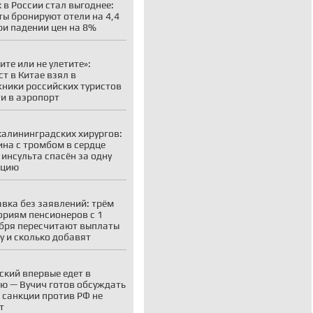
 в России стал выгоднее:
ты бронируют отели на 4,4
ри падении цен на 8%
ите или не улетите»:
ст в Китае взял в
ники российских туристов
ти в аэропорт
калининградских хирургов:
на с тромбом в сердце
 инсульта спасён за одну
ацию
вка без заявлений: трём
ориям пенсионеров с 1
бря пересчитают выплаты
у и сколько добавят
ский впервые едет в
ю — Вучич готов обсуждать
о санкции против РФ не
т