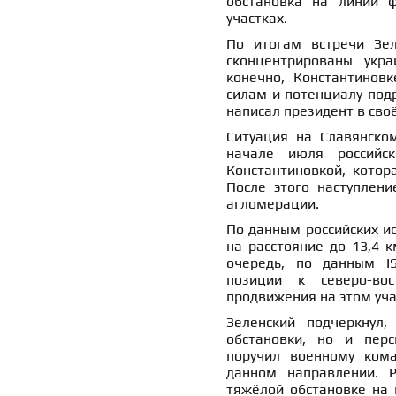
обстановка на линии ф
участках.
По итогам встречи Зел
сконцентрированы укра
конечно, Константинов
силам и потенциалу под
написал президент в сво
Ситуация на Славянско
начале июля российск
Константиновкой, кото
После этого наступлени
агломерации.
По данным российских и
на расстояние до 13,4 к
очередь, по данным I
позиции к северо-вос
продвижения на этом уча
Зеленский подчеркнул,
обстановки, но и перс
поручил военному кома
данном направлении. 
тяжёлой обстановке на 