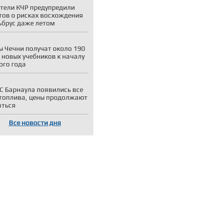
тели КЧР предупредили
тов о рисках восхождения
ьбрус даже летом
 Чечни получат около 190
 новых учебников к началу
ого года
С Барнаула появились все
топлива, цены продолжают
аться
Все новости дня