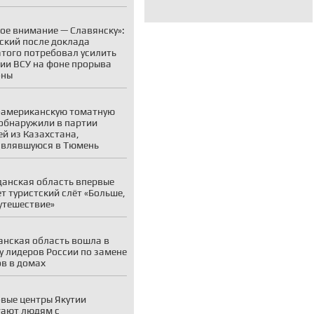
ое внимание — Славянску»:
ский после доклада
того потребовал усилить
ии ВСУ на фоне прорыва
оны
американскую томатную
обнаружили в партии
й из Казахстана,
авлявшуюся в Тюмень
анская область впервые
т туристский слёт «Больше,
утешествие»
нская область вошла в
у лидеров России по замене
в в домах
вые центры Якутии
ают людям с