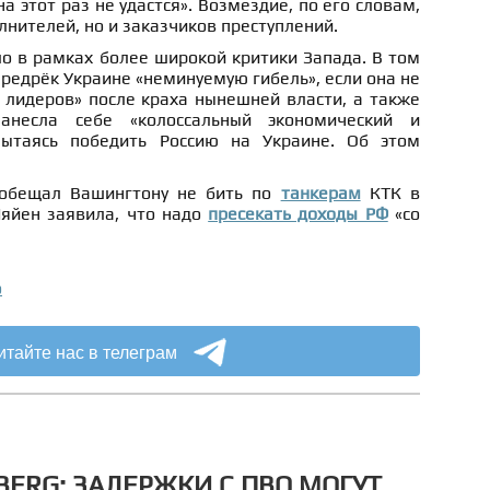
а этот раз не удастся». Возмездие, по его словам,
лнителей, но и заказчиков преступлений.
о в рамках более широкой критики Запада. В том
едрёк Украине «неминуемую гибель», если она не
 лидеров» после краха нынешней власти, а также
анесла себе «колоссальный экономический и
пытаясь победить Россию на Украине. Об этом
ообещал Вашингтону не бить по
танкерам
КТК в
яйен заявила, что надо
пресекать доходы РФ
«со
о
итайте нас в телеграм
ERG: ЗАДЕРЖКИ С ПВО МОГУТ