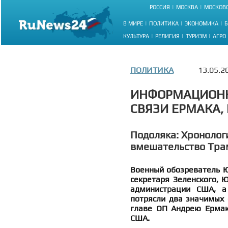
РОССИЯ
МОСКВА
МОСКОВС
В МИРЕ
ПОЛИТИКА
ЭКОНОМИКА
Б
КУЛЬТУРА
РЕЛИГИЯ
ТУРИЗМ
АГРО
ПОЛИТИКА
13.05.2
ИНФОРМАЦИОНН
СВЯЗИ ЕРМАКА,
Подоляка: Хронолог
вмешательство Тра
Военный обозреватель Юр
секретаря Зеленского, 
администрации США, а 
потрясли два значимых
главе ОП Андрею Ермак
США.