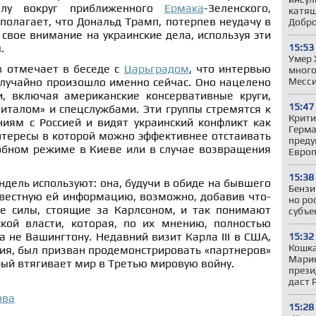
далу вокруг приближенного
Ермака
-Зеленского,
катящ
олагает, что Дональд Трамп, потерпев неудачу в
Добр
свое внимание на украинские дела, используя эти
15:53
.
Умер 
в отмечает в беседе с
Царьградом
, что интервью
много
Месс
лучайно произошло именно сейчас. Оно нацелено
, включая американские консервативные круги,
15:47
италом» и спецслужбами. Эти группы стремятся к
Крити
иям с Россией и видят украинский конфликт как
Герман
нтересы в которой можно эффективнее отстаивать
преду
обном режиме в Киеве или в случае возвращения
Евро
15:38
ндель используют: она, будучи в обиде на бывшего
Бензи
звестную ей информацию, возможно, добавив что-
но ро
ие силы, стоящие за Карлсоном, и так понимают
субъе
кой власти, которая, по их мнению, полностью
а не Вашингтону. Недавний визит Карла III в США,
15:32
Кошка
ния, был призван продемонстрировать «партнеров»
Марин
ый втягивает мир в Третью мировую войну.
прези
даст 
ова
15:28