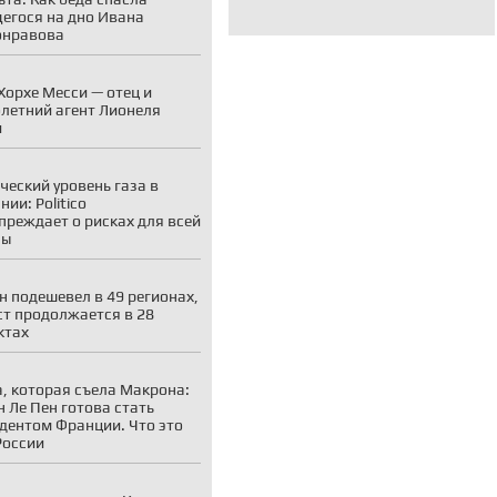
егося на дно Ивана
онравова
Хорхе Месси — отец и
летний агент Лионеля
и
ческий уровень газа в
ии: Politico
преждает о рисках для всей
пы
н подешевел в 49 регионах,
ст продолжается в 28
ктах
, которая съела Макрона:
 Ле Пен готова стать
дентом Франции. Что это
России