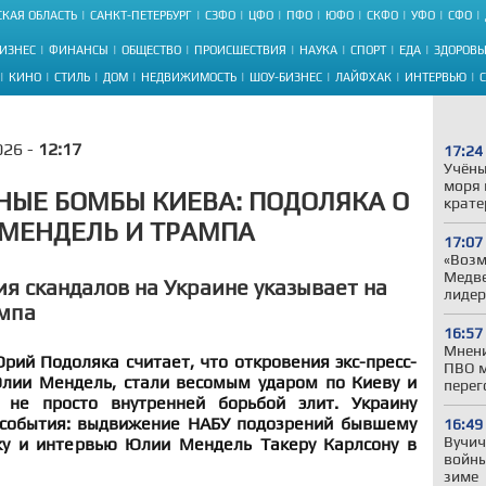
КАЯ ОБЛАСТЬ
САНКТ-ПЕТЕРБУРГ
СЗФО
ЦФО
ПФО
ЮФО
СКФО
УФО
СФО
ИЗНЕС
ФИНАНСЫ
ОБЩЕСТВО
ПРОИСШЕСТВИЯ
НАУКА
СПОРТ
ЕДА
ЗДОРОВЬ
КИНО
СТИЛЬ
ДОМ
НЕДВИЖИМОСТЬ
ШОУ-БИЗНЕС
ЛАЙФХАК
ИНТЕРВЬЮ
026 -
12:17
17:24
Учёны
моря 
ЫЕ БОМБЫ КИЕВА: ПОДОЛЯКА О
крате
 МЕНДЕЛЬ И ТРАМПА
17:07
«Возм
Медве
ия скандалов на Украине указывает на
лиде
мпа
16:57
Мнени
ий Подоляка считает, что откровения экс-пресс-
ПВО м
Юлии Мендель, стали весомым ударом по Киеву и
перег
не просто внутренней борьбой элит. Украину
 события: выдвижение НАБУ подозрений бывшему
16:49
Вучич
у и интервью Юлии Мендель Такеру Карлсону в
войны
зиме