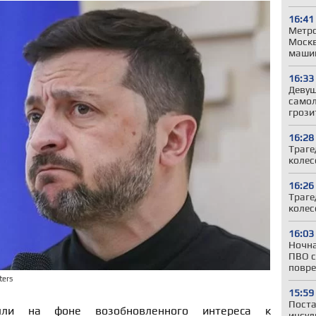
16:41
Метро
Моск
машин
16:33
Девуш
самол
грози
16:28
Траге
колес
16:26
Траге
колес
16:03
Ночна
ПВО с
повре
ters
15:59
Поста
шли на фоне возобновленного интереса к
инсул