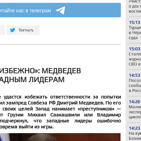
«Чист
о дос
итайте нас в телеграм
воспи
15:13
Турци
в Чёр
суда
15:03
Стало
журна
СВО в
ИЗБЕЖНО»: МЕДВЕДЕВ
14:53
ПАДНЫМ ЛИДЕРАМ
Посол
сообщ
в Рос
 удастся избежать ответственности за попытки
14:26
ил зампред Совбеза РФ Дмитрий Медведев. По его
Малин
 своих целей Запад нанимает «преступников» —
экспе
ент Грузии Михаил Саакашвили или Владимир
цикло
подчеркнул, что западные лидеры ошибочно
вовремя выйти из игры.
14:23
На ку
Блохи