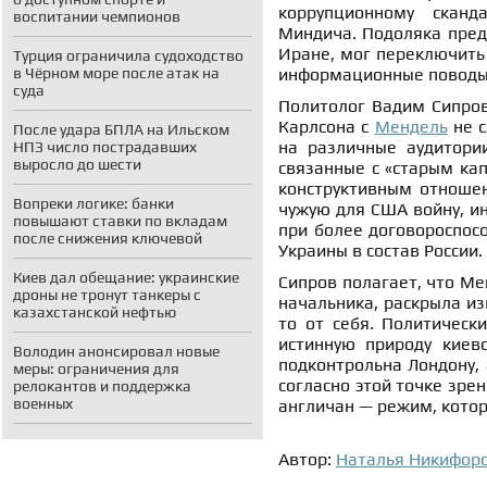
коррупционному скан
воспитании чемпионов
Миндича. Подоляка предп
Иране, мог переключить 
Турция ограничила судоходство
в Чёрном море после атак на
информационные поводы
суда
Политолог Вадим Сипро
Карлсона с
Мендель
не с
После удара БПЛА на Ильском
на различные аудитории
НПЗ число пострадавших
выросло до шести
связанные с «старым кап
конструктивным отношен
Вопреки логике: банки
чужую для США войну, и
повышают ставки по вкладам
при более договороспос
после снижения ключевой
Украины в состав России.
Киев дал обещание: украинские
Сипров полагает, что Ме
дроны не тронут танкеры с
начальника, раскрыла и
казахстанской нефтью
то от себя. Политическ
истинную природу киевс
Володин анонсировал новые
подконтрольна Лондону, 
меры: ограничения для
согласно этой точке зре
релокантов и поддержка
военных
англичан — режим, котор
Автор:
Наталья Никифор