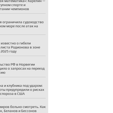
ая математика»: Карелин —
тупном спорте и
тании чемпионов
я ограничила судоходство
ном море после атак на
 известно о гибели
листа Родионова в зоне
 2025 году
ьство РФ в Норвегии
ило о запросах на переезд
сию
а и клубника под ударом:
рты предупредили о рисках
спороза в США
миров больно смотреть. Как
н, Беланов и Бессонов