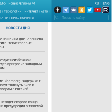
RU
|
ENG
ДФО
НОВЫЕ РЕГИОНЫ РФ
Е
ТЕХНОЛОГИИ
ИНТЕРНЕТ
АВТО
СТАТЬИ
ПРЕСС-ПОРТРЕТЫ
НОВОСТИ ДНЯ
е нашли на дне Баренцева
гигантские газовые
ры
ездие неизбежно»:
дев пригрозил западным
рам
е Bloomberg: задержки с
огут толкнуть Киев к
оворам с Россией
 не ждёт скорого конца
 и предупредил о тяжёлой