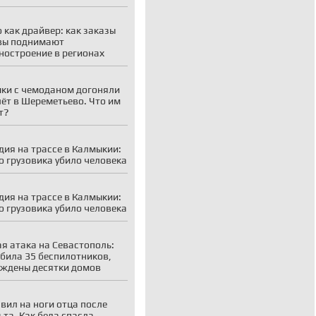
 как драйвер: как заказы
вы поднимают
остроение в регионах
ки с чемоданом догоняли
ёт в Шереметьево. Что им
т?
дия на трассе в Калмыкии:
о грузовика убило человека
дия на трассе в Калмыкии:
о грузовика убило человека
я атака на Севастополь:
била 35 беспилотников,
ждены десятки домов
вил на ноги отца после
ьта. Как беда спасла