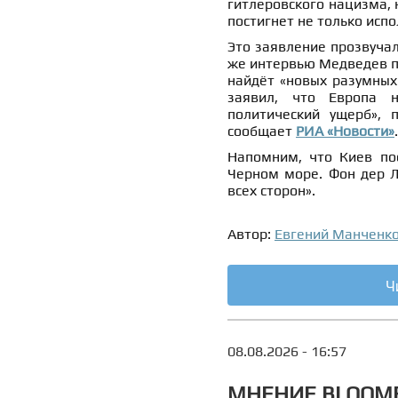
гитлеровского нацизма, н
постигнет не только испо
Это заявление прозвучал
же интервью Медведев пр
найдёт «новых разумных
заявил, что Европа н
политический ущерб», 
сообщает
РИА «Новости»
.
Напомним, что Киев п
Черном море. Фон дер Л
всех сторон».
Автор:
Евгений Манченк
Ч
08.08.2026 - 16:57
МНЕНИЕ BLOOMB