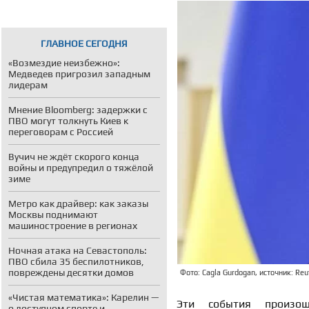
ГЛАВНОЕ СЕГОДНЯ
«Возмездие неизбежно»:
Медведев пригрозил западным
лидерам
Мнение Bloomberg: задержки с
ПВО могут толкнуть Киев к
переговорам с Россией
Вучич не ждёт скорого конца
войны и предупредил о тяжёлой
зиме
Метро как драйвер: как заказы
Москвы поднимают
машиностроение в регионах
Ночная атака на Севастополь:
ПВО сбила 35 беспилотников,
повреждены десятки домов
Фото: Cagla Gurdogan, источник: Reu
«Чистая математика»: Карелин —
Эти события произо
о доступном спорте и