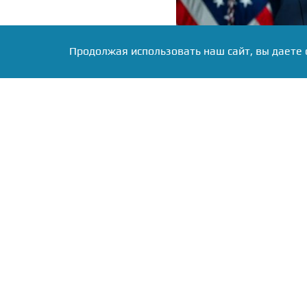
Продолжая использовать наш сайт, вы даете 
Фото: сайт Белого дома, источник: w
Как выяснилось, его оде
проблемами. На Южно
стоимостью более $5 мл
президентские вертолё
корнем» и разносят её п
почти готовый объект и
пришлось разобрать г
выложенное всего за неск
Американский лидер та
плитку — по его словам