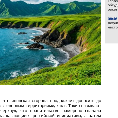
Глава
обсуд
ракет
08:46
Журна
настр
 что японская сторона продолжает доносить до
 «северным территориям», как в Токио называют
еркнул, что правительство намерено сначала
ы, касающиеся российской инициативы, а затем