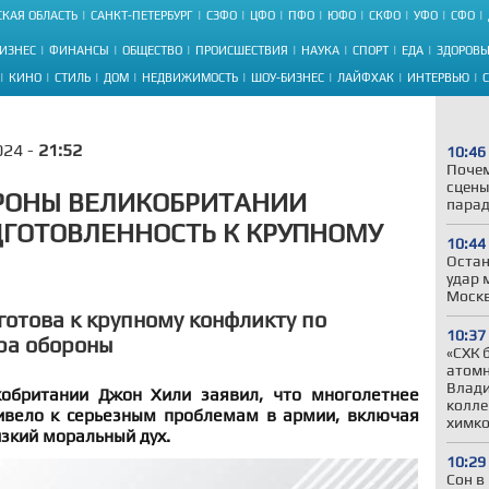
КАЯ ОБЛАСТЬ
САНКТ-ПЕТЕРБУРГ
СЗФО
ЦФО
ПФО
ЮФО
СКФО
УФО
СФО
ИЗНЕС
ФИНАНСЫ
ОБЩЕСТВО
ПРОИСШЕСТВИЯ
НАУКА
СПОРТ
ЕДА
ЗДОРОВЬ
КИНО
СТИЛЬ
ДОМ
НЕДВИЖИМОСТЬ
ШОУ-БИЗНЕС
ЛАЙФХАК
ИНТЕРВЬЮ
024 -
21:52
10:46
Почем
сцены
РОНЫ ВЕЛИКОБРИТАНИИ
парад
ГОТОВЛЕННОСТЬ К КРУПНОМУ
10:44
Остан
удар 
Моск
готова к крупному конфликту по
10:37
ра обороны
«СХК 
атомн
Влади
обритании Джон Хили заявил, что многолетнее
колле
ивело к серьезным проблемам в армии, включая
химко
изкий моральный дух.
10:29
Сон в 