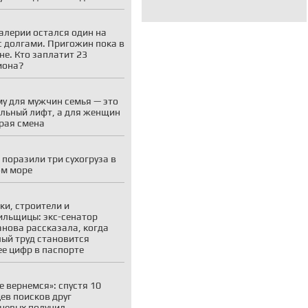
алерии остался один на
с долгами. Пригожин пока в
не. Кто заплатит 23
иона?
у для мужчин семья — это
льный лифт, а для женщин
рая смена
 поразили три сухогруза в
ом море
ки, строители и
ильщицы: экс-сенатор
нова рассказала, когда
ый труд становится
е цифр в паспорте
е вернемся»: спустя 10
ев поисков друг
цевых получил