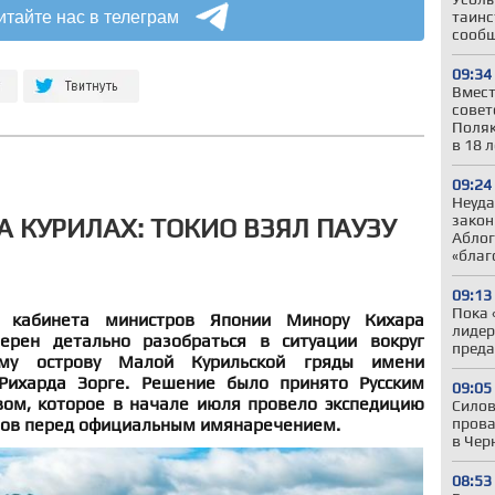
итайте нас в телеграм
таинс
сооб
09:34
Вмест
совет
Поляк
в 18 л
09:24
Неуда
закон
А КУРИЛАХ: ТОКИО ВЗЯЛ ПАУЗУ
Аблог
«благ
09:13
Пока 
ь кабинета министров Японии Минору Кихара
лидер
ерен детально разобраться в ситуации вокруг
преда
ому острову Малой Курильской гряды имени
 Рихарда Зорге. Решение было принято Русским
09:05
ом, которое в начале июля провело экспедицию
Силов
вов перед официальным имянаречением.
прова
в Чер
08:53