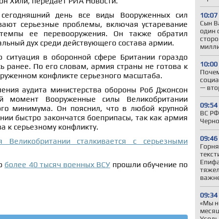
н Хили, передает РИА Новости.
 сегодняшний день все виды Вооруженных сил
10:07
Сын В
вают серьезные проблемы, включая устаревание
один 
темпы ее перевооружения. Он также обратил
сторо
льный дух среди действующего состава армии.
милл
о ситуация в оборонной сфере Британии гораздо
10:00
ь ранее. По его словам, армия страны не готова к
Почем
оруженном конфликте серьезного масштаба.
социа
— вто
ения аудита министерства обороны Роб Джонсон
й момент Вооруженные силы Великобритании
09:54
го минимума. Он пояснил, что в любой крупной
ВС РФ
нии быстро закончатся боеприпасы, так как армия
Черн
ва к серьезному конфликту.
09:46
я Великобритании сталкивается с серьезными
Горня
текст
Епифа
то
более 40 тысяч военных ВСУ
прошли обучение по
тяжел
важне
09:34
«Мы н
месяц
Усоль