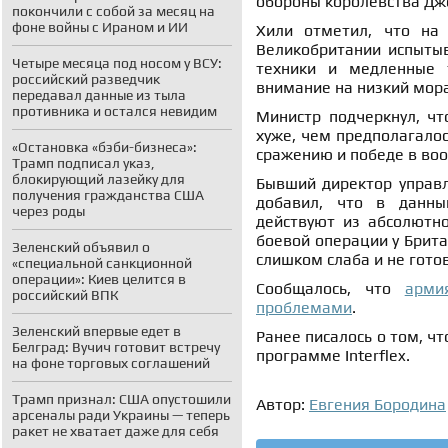
обороны королевства Джо
покончили с собой за месяц на
фоне войны с Ираном и ИИ
Хили отметил, что на
Великобритании испыты
Четыре месяца под носом у ВСУ:
техники и медленные 
российский разведчик
внимание на низкий мора
передавал данные из тыла
противника и остался невидим
Министр подчеркнул, чт
хуже, чем предполагалос
«Остановка «бэби-бизнеса»:
сражению и победе в во
Трамп подписал указ,
блокирующий лазейку для
Бывший директор управл
получения гражданства США
добавил, что в данны
через роды
действуют из абсолютно
боевой операции у Брита
Зеленский объявил о
слишком слаба и не гото
«специальной санкционной
операции»: Киев целится в
Сообщалось, что
арми
российский ВПК
проблемами
.
Зеленский впервые едет в
Ранее писалось о том, ч
Белград: Вучич готовит встречу
программе Interflex.
на фоне торговых соглашений
Трамп признал: США опустошили
Автор:
Евгения Бородина
арсеналы ради Украины — теперь
ракет не хватает даже для себя