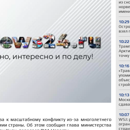
из сн
норве
имени
10:29
Остро
взял 
10:22
Трамп
Аркти
точку
10:16
«Трав
упоми
объяс
строй
10:13
Москв
сдава
10:07
ва к масштабному конфликту из-за многолетнего
WSJ: 
огран
ии страны. Об этом сообщил глава министерства
стран