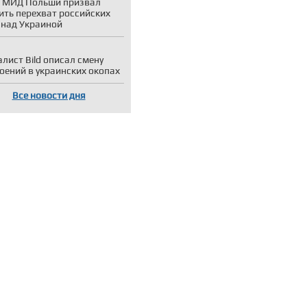
 МИД Польши призвал
ить перехват российских
 над Украиной
лист Bild описал смену
оений в украинских окопах
Все новости дня