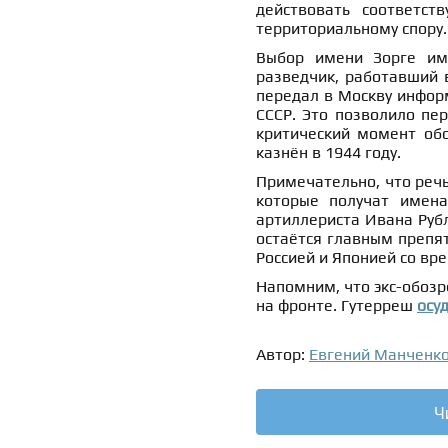
действовать соответст
территориальному спору.
Выбор имени Зорге име
разведчик, работавший 
передал в Москву информ
СССР. Это позволило пе
критический момент обо
казнён в 1944 году.
Примечательно, что речь
которые получат имена
артиллериста Ивана Руб
остаётся главным препя
Россией и Японией со вр
Напомним, что экс-обозр
на фронте. Гутерреш
осу
Автор:
Евгений Манченк
Ч