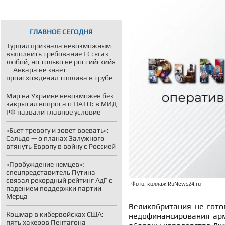
ГЛАВНОЕ СЕГОДНЯ
Турция признала невозможным
выполнить требование ЕС: «газ
любой, но только не российский»
— Анкара не знает
происхождения топлива в трубе
Мир на Украине невозможен без
закрытия вопроса о НАТО: в МИД
РФ назвали главное условие
«Бьет тревогу и зовет воевать»:
Сальдо — о планах Залужного
втянуть Европу в войну с Россией
«Пробуждение немцев»:
спецпредставитель Путина
связал рекордный рейтинг АдГ с
Фото: коллаж RuNews24.ru
падением поддержки партии
Мерца
Великобритания не гото
Кошмар в кибервойсках США:
недофинансирования арм
пять хакеров Пентагона