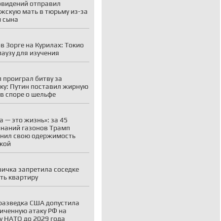
овидений отправил
жскую мать в тюрьму из-за
 сына
в Зорге на Курилах: Токио
паузу для изучения
 проиграл битву за
ку: Путин поставил жирную
 в споре о шельфе
а — это жизнь»: за 45
наний газонов Трамп
нил свою одержимость
кой
ичка запретила соседке
ть квартиру
разведка США допустила
иченную атаку РФ на
у НАТО до 2029 года