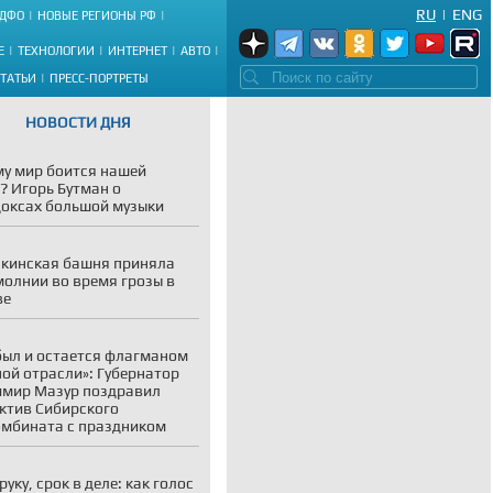
RU
|
ENG
ДФО
НОВЫЕ РЕГИОНЫ РФ
Е
ТЕХНОЛОГИИ
ИНТЕРНЕТ
АВТО
СТАТЬИ
ПРЕСС-ПОРТРЕТЫ
НОВОСТИ ДНЯ
у мир боится нашей
? Игорь Бутман о
оксах большой музыки
кинская башня приняла
молнии во время грозы в
ве
был и остается флагманом
ой отрасли»: Губернатор
мир Мазур поздравил
ктив Сибирского
мбината с праздником
руку, срок в деле: как голос