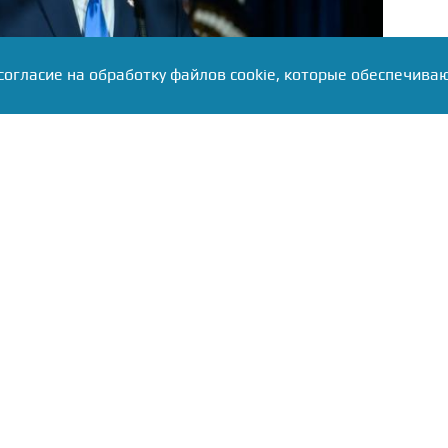
согласие на обработку файлов cookie, которые обеспечива
hitehouse.gov
ржимость связана с практическими строительными
й лужайке возводят вертолётную площадку
н, которую финансирует Lockheed Martin. Новые
ты настолько мощные, что «вырывают траву с
о всей лужайке. Трамп потребовал переделать уже
з-за недовольства уклоном газона — подрядчикам
ранитное изображение президентской печати,
олько дней до этого.
кже заменил газон в Розовом саду на каменную
, женщинам на каблуках было неудобно ходить по