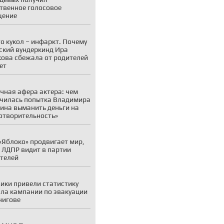
твенное голосовое
щение
о кукол – инфаркт. Почему
ский вундеркинд Ира
ова сбежала от родителей
ет
чная афера актера: чем
чилась попытка Владимира
ина выманить деньги на
отворительность»
«Яблоко» продвигает мир,
 ЛДПР видит в партии
телей
ики привели статистику
ла кампании по эвакуации
нигове