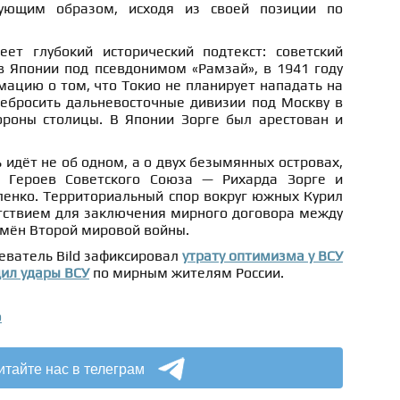
вующим образом, исходя из своей позиции по
ет глубокий исторический подтекст: советский
в Японии под псевдонимом «Рамзай», в 1941 году
ацию о том, что Токио не планирует нападать на
ребросить дальневосточные дивизии под Москву в
роны столицы. В Японии Зорге был арестован и
 идёт не об одном, а о двух безымянных островах,
 Героев Советского Союза — Рихарда Зорге и
ленко. Территориальный спор вокруг южных Курил
тствием для заключения мирного договора между
емён Второй мировой войны.
еватель Bild зафиксировал
утрату оптимизма у ВСУ
дил удары ВСУ
по мирным жителям России.
о
итайте нас в телеграм