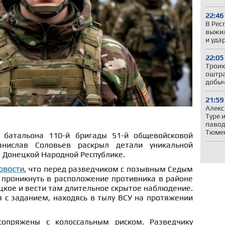
22:46
В Рес
выжил
и уда
22:05
Троих
оштра
добыч
21:59
Алекс
Туре 
павод
Тюмен
 батальона 110-й бригады 51-й общевойсковой
анислав Соловьев раскрыл детали уникальной
 Донецкой Народной Республике.
овости
, что перед разведчиком с позывным Седым
 проникнуть в расположение противника в районе
цкое и вести там длительное скрытое наблюдение.
 с заданием, находясь в тылу ВСУ на протяжении
опряжены с колоссальным риском. Разведчику