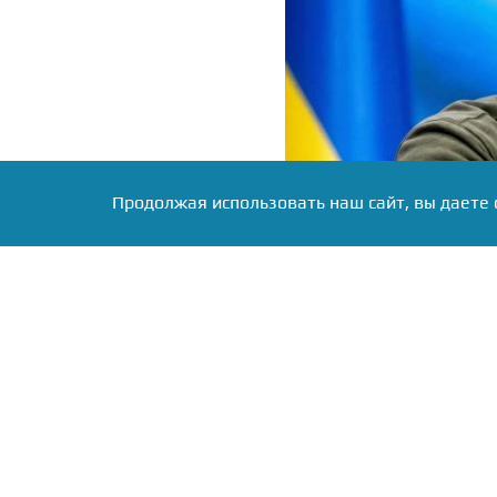
Продолжая использовать наш сайт, вы даете 
Фото: коллаж RuNews24.ru
Владимир Зеленский ано
Москву. В своем Telegra
профильным ведомств
санкционной операции», 