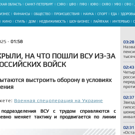
КАЯ ОБЛАСТЬ
САНКТ-ПЕТЕРБУРГ
СЗФО
ЦФО
ПФО
ЮФО
СКФО
УФО
СФО
ИЗНЕС
ФИНАНСЫ
ОБЩЕСТВО
ПРОИСШЕСТВИЯ
НАУКА
СПОРТ
ЕДА
ЗДОРОВЬ
КИНО
СТИЛЬ
ДОМ
НЕДВИЖИМОСТЬ
ШОУ-БИЗНЕС
ЛАЙФХАК
ИНТЕРВЬЮ
025 -
01:58
03:28
Назва
пенси
РЫЛИ, НА ЧТО ПОШЛИ ВСУ ИЗ-ЗА
тысяч
ОССИЙСКИХ ВОЙСК
02:43
Четыр
росси
пытаются выстроить оборону в условиях
перед
ления
проти
02:37
жете:
Военная спецоперация на Украине
Звезд
гипсе
 подразделения ВСУ с трудом справляются с
шокир
невно меняет тактику и продвигается по линии
инвал
02:31
«Оста