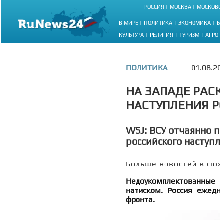
РОССИЯ
МОСКВА
МОСКОВС
В МИРЕ
ПОЛИТИКА
ЭКОНОМИКА
Б
КУЛЬТУРА
РЕЛИГИЯ
ТУРИЗМ
АГРО
ПОЛИТИКА
01.08.2
НА ЗАПАДЕ РАСК
НАСТУПЛЕНИЯ Р
WSJ: ВСУ отчаянно 
российского наступ
Больше новостей в сю
Недоукомплектованные
натиском. Россия ежед
фронта.