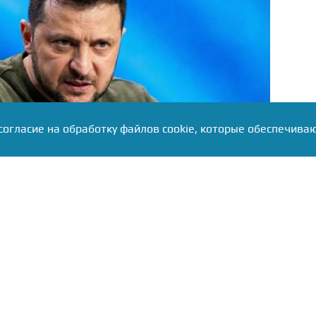
согласие на обработку файлов cookie, которые обеспечива
нсировал новый этап санкционного давления на
m-канале украинский политик сообщил, что поручил
ам подготовить «четкий план специальной
которая должна «ощутимо ограничить» российскую