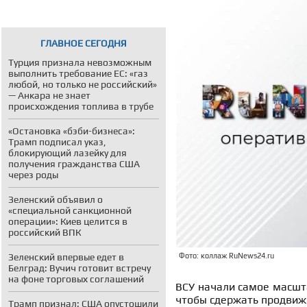
ГЛАВНОЕ СЕГОДНЯ
Турция признала невозможным
выполнить требование ЕС: «газ
любой, но только не российский»
— Анкара не знает
происхождения топлива в трубе
«Остановка «бэби-бизнеса»:
Трамп подписал указ,
блокирующий лазейку для
получения гражданства США
через роды
Зеленский объявил о
«специальной санкционной
операции»: Киев целится в
российский ВПК
Зеленский впервые едет в
Фото: коллаж RuNews24.ru
Белград: Вучич готовит встречу
на фоне торговых соглашений
ВСУ начали самое масшт
чтобы сдержать продвиж
Трамп признал: США опустошили