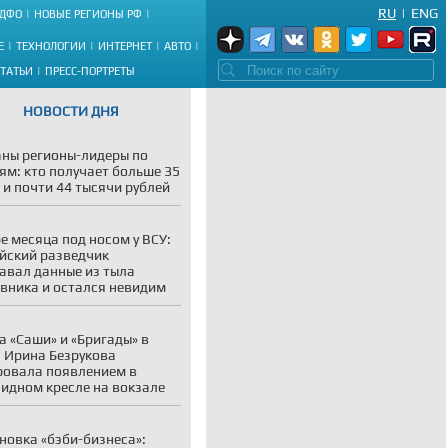
RU
|
ENG
ДФО
НОВЫЕ РЕГИОНЫ РФ
Е
ТЕХНОЛОГИИ
ИНТЕРНЕТ
АВТО
СТАТЬИ
ПРЕСС-ПОРТРЕТЫ
НОВОСТИ ДНЯ
ны регионы-лидеры по
ям: кто получает больше 35
 и почти 44 тысячи рублей
е месяца под носом у ВСУ:
йский разведчик
авал данные из тыла
вника и остался невидим
а «Саши» и «Бригады» в
: Ирина Безрукова
овала появлением в
идном кресле на вокзале
новка «бэби-бизнеса»: