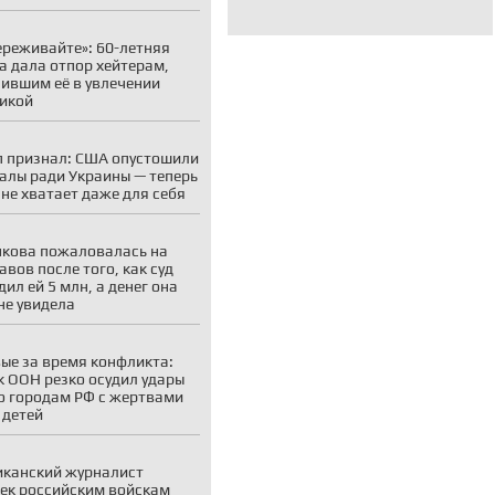
ереживайте»: 60-летняя
а дала отпор хейтерам,
ившим её в увлечении
икой
 признал: США опустошили
алы ради Украины — теперь
 не хватает даже для себя
кова пожаловалась на
авов после того, как суд
дил ей 5 млн, а денег она
 не увидела
ые за время конфликта:
к ООН резко осудил удары
о городам РФ с жертвами
 детей
канский журналист
ек российским войскам