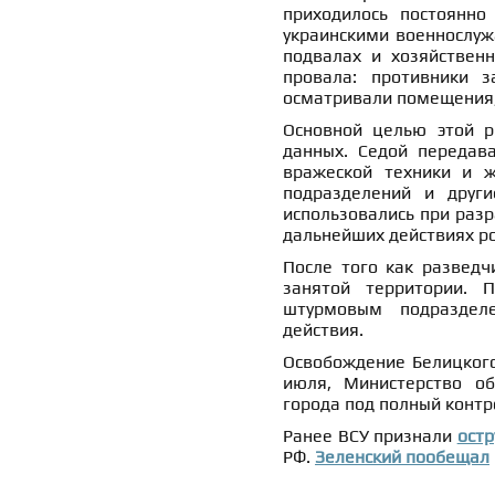
приходилось постоянно
украинскими военнослуж
подвалах и хозяйственн
провала: противники з
осматривали помещения, 
Основной целью этой р
данных. Седой переда
вражеской техники и ж
подразделений и други
использовались при разр
дальнейших действиях ро
После того как разведч
занятой территории. 
штурмовым подразделе
действия.
Освобождение Белицкого
июля, Министерство об
города под полный контр
Ранее ВСУ признали
остр
РФ.
Зеленский пообещал