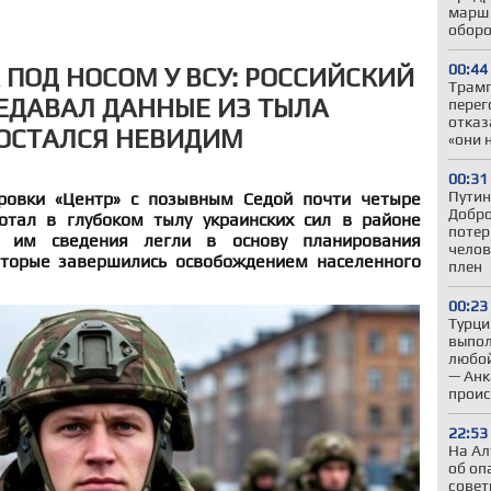
марш 
оборо
00:44
 ПОД НОСОМ У ВСУ: РОССИЙСКИЙ
Трамп
ЕДАВАЛ ДАННЫЕ ИЗ ТЫЛА
перег
отказ
 ОСТАЛСЯ НЕВИДИМ
«они 
00:31
Путин
ровки «Центр» с позывным Седой почти четыре
Добро
отал в глубоком тылу украинских сил в районе
потер
е им сведения легли в основу планирования
челов
оторые завершились освобождением населенного
плен
00:23
Турци
выпол
любой
— Анк
проис
22:53
На Ал
об оп
совет