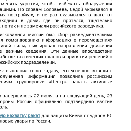
 менять укрытия, чтобы избежать обнаружения
ащими. По словам Соловьева, Седой укрывался в
ых постройках, и не раз оказывался в шаге от
аходили в дома, где он прятался, тщательно
но так и не замечали российского разведчика.
искованной миссии был сбор разведывательных
вал командованию информацию о перемещениях
ивой силы, фиксировал направления движения
е важные сведения. Эти данные впоследствии
аботке тактических планов и принятии решений о
ссийских подразделений.
ик выполнил свою задачу, его успешно вывели с
Полученная информация позволила российским
ниям группировки «Центр» начать активные
 завершилось 22 июля, а на следующий день, 23
ороны России официально подтвердило взятие
оль.
ую нехватку ракет
для защиты Киева от ударов ВС
новые удары по России.