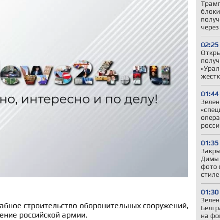
Трамп
блоки
получ
через
02:25
Откры
получ
«Урал
жестк
01:44
Зелен
«спец
опера
росси
01:35
Закры
Димы 
фото 
стиле
01:30
Зелен
абное строительство оборонительных сооружений,
Белгр
ение российской армии.
на фо