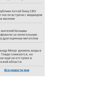
публике Алтай боец СВО
 после встречи с медведем
ра молнии
 жителей Колымы
фовали за нелегальную
у драгоценных металлов
андр Моор: уровень воды в
и Тавде снижается, но
ок ещё не отступил в
ской области
Все новости дня