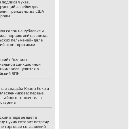
 подписал указ,
рующий лазейку для
ения гражданства США
 роды
ла салон на Рублевке и
ила порцию хейта: звезда
ьских пельменей» дала
ий ответ критикам
ский объявил о
иальной санкционной
ции»: Киев целится в
йский ВПК
тая свадьба Клавы Коки и
Масленникова: первые
с тайного торжества в
 старины
ский впервые едет в
ад: Вучич готовит встречу
не торговых соглашений