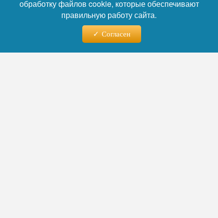
обработку файлов cookie, которые обеспечивают
правильную работу сайта.
Читайте нас в телеграм
Согласен
В УФСИН России по Пензенской области
подвели итоги работы уголовно-
исполнительной инспекции за первое
полугодие 2026 года.
По информации начальника названой
инспекции Ирины Рябченко, за отчетный
период количество осужденных, состоящих
на учете, сократилось на 635 человек. При
этом среди несовершеннолетних не
зарегистрировали тяжких преступлений, а
среди лиц, освобожденных условно-
досрочно, — повторных правонарушений.
В рамках профилактической работы
сотрудники уголовно-исполнительной