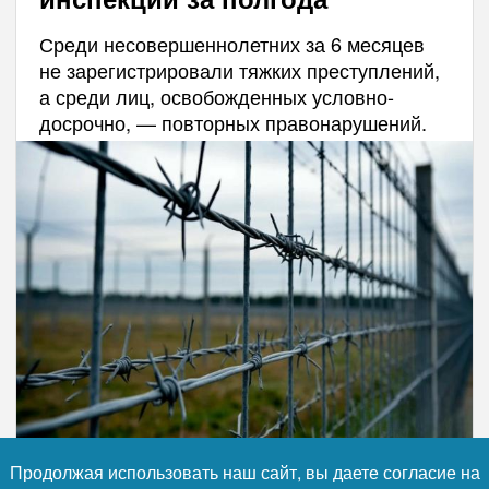
Среди несовершеннолетних за 6 месяцев
не зарегистрировали тяжких преступлений,
а среди лиц, освобожденных условно-
досрочно, — повторных правонарушений.
Фото: коллаж RuNews24.ru
Продолжая использовать наш сайт, вы даете согласие на