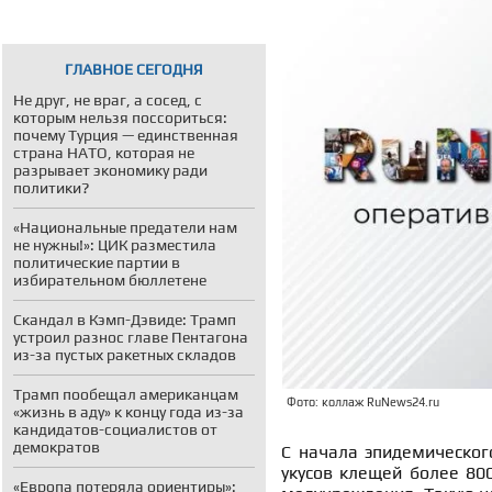
ГЛАВНОЕ СЕГОДНЯ
Не друг, не враг, а сосед, с
которым нельзя поссориться:
почему Турция — единственная
страна НАТО, которая не
разрывает экономику ради
политики?
«Национальные предатели нам
не нужны!»: ЦИК разместила
политические партии в
избирательном бюллетене
Скандал в Кэмп-Дэвиде: Трамп
устроил разнос главе Пентагона
из-за пустых ракетных складов
Трамп пообещал американцам
Фото: коллаж RuNews24.ru
«жизнь в аду» к концу года из-за
кандидатов-социалистов от
демократов
С начала эпидемическог
укусов клещей более 800
«Европа потеряла ориентиры»: