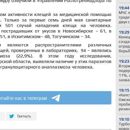
ифру озвучили в Управлении Роспотребнадзора по
19:44
МЧС п
лом активности клещей за медицинской помощью
граде
к. Только за первые семь дней мая санитарные
двух 
ли 501 случай нападения клеща на человека.
пострадавших от укусов в Новосибирске – 61, в
19:29
51, в Искитимском– 48, Тогучинском – 34.
Конец
созда
 являются распространителями различных
отред
щей, проверенных в лабораториях, 94 – являлись
борьб
лиоза (22,9%). В этом году исследования,
ской области, выявляли наличие у этих паразитов
19:23
Втори
 гранулоцитарного анаплазмоза человека.
подер
11%, 
захва
19:15
«Капс
итайте нас в телеграм
Омске
пробе
резин
19:10
Турбо
новос