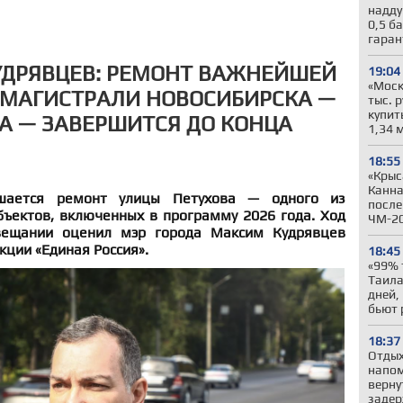
надду
0,5 б
гара
УДРЯВЦЕВ: РЕМОНТ ВАЖНЕЙШЕЙ
19:04
«Моск
 МАГИСТРАЛИ НОВОСИБИРСКА —
тыс. 
купит
А — ЗАВЕРШИТСЯ ДО КОНЦА
1,34 
18:55
«Крыс
Канна
шается ремонт улицы Петухова — одного из
после
ъектов, включенных в программу 2026 года. Ход
ЧМ-2
вещании оценил мэр города Максим Кудрявцев
кции «Единая Россия».
18:45
«99% 
Таила
дней,
бьют 
18:37
Отдых
напом
верну
задер