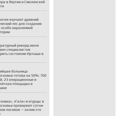
ера в Якутии и Смоленской
ти
котке изучают древний
ческий лес для создания
 особо охраняемой
тории
ратурный рекорд июля
вил специалистов
рить состояние Иртыша в
ейшая больница
сковья готова на 50%: 700
й, 23 операционные и
лётная площадка в
шихе
ловка», «Гала» и огурцы: в
сковье проверяют сотни
ров посевов — зачем это
о