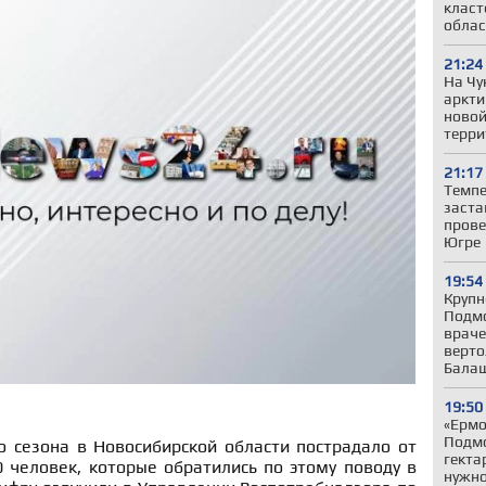
класт
облас
21:24
На Чу
аркти
новой
терри
21:17
Темпе
заста
прове
Югре
19:54
Крупн
Подмо
враче
верто
Бала
19:50
«Ермо
Подмо
о сезона в Новосибирской области пострадало от
гекта
 человек, которые обратились по этому поводу в
нужн