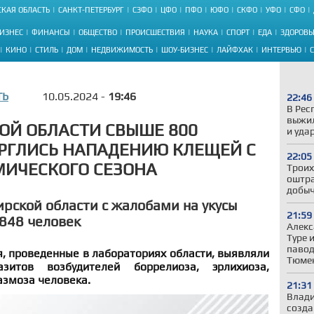
КАЯ ОБЛАСТЬ
САНКТ-ПЕТЕРБУРГ
СЗФО
ЦФО
ПФО
ЮФО
СКФО
УФО
СФО
ИЗНЕС
ФИНАНСЫ
ОБЩЕСТВО
ПРОИСШЕСТВИЯ
НАУКА
СПОРТ
ЕДА
ЗДОРОВЬ
КИНО
СТИЛЬ
ДОМ
НЕДВИЖИМОСТЬ
ШОУ-БИЗНЕС
ЛАЙФХАК
ИНТЕРВЬЮ
ТЬ
10.05.2024 -
19:46
22:46
В Рес
выжил
ОЙ ОБЛАСТИ СВЫШЕ 800
и уда
РГЛИСЬ НАПАДЕНИЮ КЛЕЩЕЙ С
22:05
МИЧЕСКОГО СЕЗОНА
Троих
оштра
добыч
рской области с жалобами на укусы
21:59
848 человек
Алекс
Туре 
павод
я, проведенные в лабораториях области, выявляли
Тюмен
итов возбудителей боррелиоза, эрлихиоза,
азмоза человека.
21:31
Влади
созда