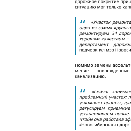
дорожное покрытие приш
ситуацию мог только кап
«Участок ремонта
один из самых крупных
ремонтируем 34 дорож
хорошим качеством – 
департамент дорожно
подчеркнул мэр Новоси
Помимо замены асфальто
меняет поврежденны
канализацию.
«Сейчас занима
проблемный участок: п
усложняет процесс, да
регулируем приемные
устанавливаем новые.
чтобы она работала эф
«Новосибирскавтодор»