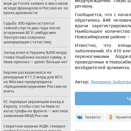
медучреждения. Такую ц
внук де Голля заявил о массовом
региону.
исходе французов в Россию из-за
краха духовности
Сообщается, что с нача
обратилось 848 челове
Судьба 300 курян остается
врачи зарегистрирова
тайной спустя два года после
Наибольшее количество 
вторжения ВСУ: омбудсмен
Новосибирском районе – 
Лантратова озвучила
шокирующую статистику
Известно, что клещи
заболеваний. Из 410 кле
Запад влил в Украину $200 млрд:
переносчиками борре
глава Нацбанка назвал сумму, а
проведенные в Новосибир
Киев признал — денег больше нет
возбудителей эрлихиоза,
Берлин раскошелился на
рекордные €11,5 млрд для ВСУ,
Автор:
Людмила Зайцева
но Москва предупредила:
«бряцанием оружием» Россию не
взять
Ч
ЕС перекрыл украинцам въезд в
Европу, чтобы спасти Киев от
катастрофы на фронте — жесткое
заявление МИД России
Секретное оружие ЖДВ: генерал-
майор Брагин раскрыл детали