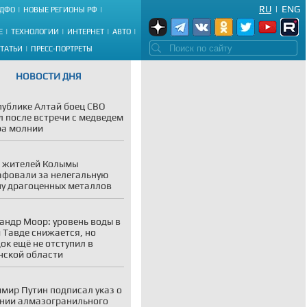
RU
|
ENG
ДФО
НОВЫЕ РЕГИОНЫ РФ
Е
ТЕХНОЛОГИИ
ИНТЕРНЕТ
АВТО
СТАТЬИ
ПРЕСС-ПОРТРЕТЫ
НОВОСТИ ДНЯ
публике Алтай боец СВО
 после встречи с медведем
ра молнии
 жителей Колымы
фовали за нелегальную
у драгоценных металлов
андр Моор: уровень воды в
и Тавде снижается, но
ок ещё не отступил в
ской области
мир Путин подписал указ о
нии алмазогранильного