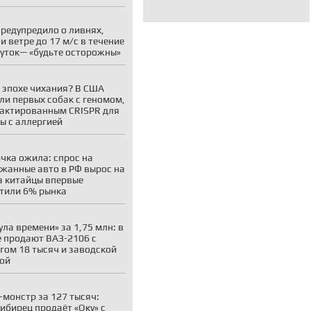
редупредило о ливнях,
 и ветре до 17 м/с в течение
суток— «будьте осторожны»
 эпохе чихания? В США
ли первых собак с геномом,
актированным CRISPR для
ы с аллергией
чка ожила: спрос на
жанные авто в РФ вырос на
а китайцы впервые
тили 6% рынка
ула времени» за 1,75 млн: в
 продают ВАЗ-2106 с
гом 18 тысяч и заводской
ой
-монстр за 127 тысяч:
ибирец продаёт «Оку» с