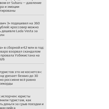
вом от Subaru — давление
ара и эмоции
нтированы
вич 3» подешевел на 360
рублей: кроссовер можно
ь дешевле Lada Vesta за
млн
а» в сборной и €2 млн в год:
варо взорвал скандалом
 провала Узбекистана на
026
туристов это не коснется»:
нд урезает безвиз до 30
 но россияне всё равно
рекорды
 испорчен: юристы
нили туристам, как
ть деньги за срыв поездки и
жку рейса