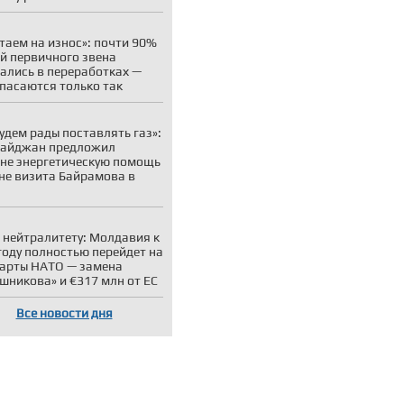
таем на износ»: почти 90%
й первичного звена
ались в переработках —
пасаются только так
удем рады поставлять газ»:
байджан предложил
не энергетическую помощь
не визита Байрамова в
 нейтралитету: Молдавия к
году полностью перейдет на
арты НАТО — замена
шникова» и €317 млн от ЕС
Все новости дня