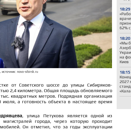
18:29
«Рабо
враче
призн
62% с
18:20
«Мы б
Азер
Украи
на фо
Киев
источник: novo-sibirsk.ru
18:15
Конец
2027 
стке от Советского шоссе до улицы Сибиряков-
станд
тью 2,4 километра. Общая площадь обновляемого
«Кала
тыс. квадратных метров. Подрядная организация
0 июля, а готовность объекта в настоящее время
удрявцева
, улица Петухова является одной из
 магистралей города, через которую проходит
мобилей. Он отметил, что за годы эксплуатации