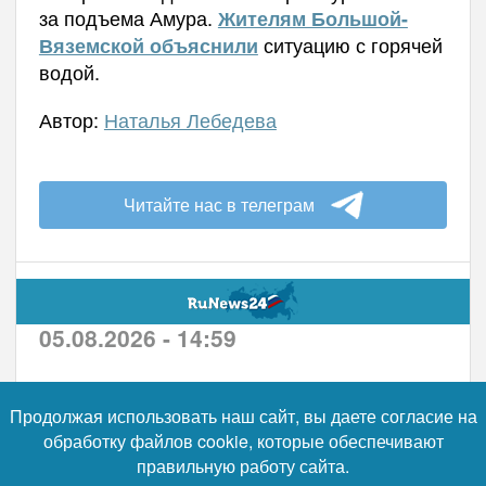
за подъема Амура.
Жителям Большой-
ситуацию с горячей
Вяземской объяснили
водой.
Автор:
Наталья Лебедева
Читайте нас в телеграм
05.08.2026 - 14:59
В Хабаровске разъяснили
Продолжая использовать наш сайт, вы даете согласие на
судьбу павильона здоровья
обработку файлов cookie, которые обеспечивают
на Ореховой сопке
правильную работу сайта.