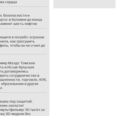
ва сердца
с безопасности и
рта: в Коломне до конца
заменят шесть лифтов
пешите в погреб»: агроном
нила, как просушить
фель, чтобы он не сгнил до
мир Мазур: Томская
ть и Иссык-Кульская
ть договорились
рять сотрудничество в
шленности, торговле, АПК,
, образовании и других
ах
ашка под защитой:
янин заплатит
мультфильму» 50 тысяч за
жу 3D-модели без