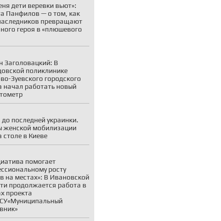
еня дети веревки вьют»:
а Панфилов — о том, как
наследников превращают
ного героя в «плюшевого
н Заголовацкий: В
овской поликлинике
во-Зуевского городского
а начал работать новый
тометр
 до последней украинки.
 женской мобилизации
а столе в Киеве
иатива помогает
ссиональному росту
в на местах»: В Ивановской
ти продолжается работа в
х проекта
СУ«Муниципальный
вник»