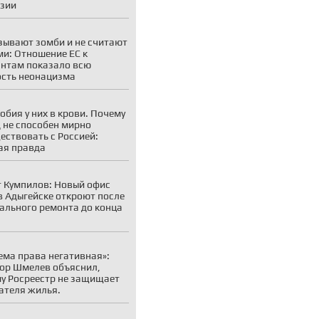
зии
зывают зомби и не считают
и: Отношение ЕС к
нтам показало всю
сть неонацизма
обия у них в крови. Почему
 не способен мирно
ествовать с Россией:
ая правда
 Кумпилов: Новый офис
 Адыгейске откроют после
ального ремонта до конца
ема права негативная»:
ор Шмелев объяснил,
у Росреестр не защищает
ателя жилья.