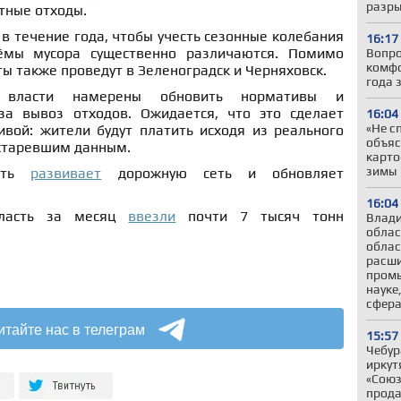
разры
итные отходы.
в течение года, чтобы учесть сезонные колебания
16:17
мы мусора существенно различаются. Помимо
Вопро
комфо
ты также проведут в Зеленоградск и Черняховск.
года 
власти намерены обновить нормативы и
за вывоз отходов. Ожидается, что это сделает
16:04
«Не с
ивой: жители будут платить исходя из реального
объяс
устаревшим данным.
карто
зимы
асть
развивает
дорожную сеть и обновляет
16:04
бласть за месяц
ввезли
почти 7 тысяч тонн
Влади
облас
облас
расши
промы
науке
сфер
итайте нас в телеграм
15:57
Чебур
иркут
«Союз
прода