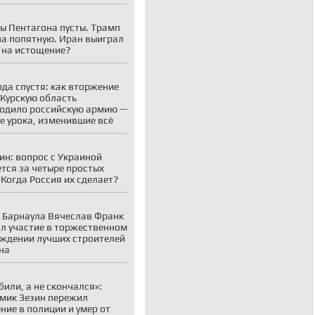
ы Пентагона пусты. Трамп
на попятную. Иран выиграл
 на истощение?
ода спустя: как вторжение
 Курскую область
одило российскую армию —
е урока, изменившие всё
ин: вопрос с Украиной
тся за четыре простых
 Когда Россия их сделает?
 Барнаула Вячеслав Франк
л участие в торжественном
ждении лучших строителей
на
убили, а не скончался»:
мик Зезин пережил
ние в полиции и умер от