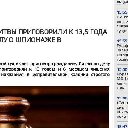
лицен
15:55
Их на
людьм
мигра
ТВЫ ПРИГОВОРИЛИ К 13,5 ГОДА
сущно
ЛУ О ШПИОНАЖЕ В
15:55
Русоф
Запад
сосущ
горьк
ой суд вынес приговор гражданину Литвы по делу
приговорили к 13 годам и 6 месяцам лишения
15:50
наказания в исправительной колонии строгого
Мурат
МФЦ в
капит
года
15:48
«Сист
риелт
почем
покуп
15:47