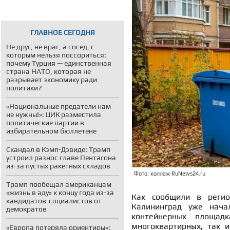
ГЛАВНОЕ СЕГОДНЯ
Не друг, не враг, а сосед, с
которым нельзя поссориться:
почему Турция — единственная
страна НАТО, которая не
разрывает экономику ради
политики?
«Национальные предатели нам
не нужны!»: ЦИК разместила
политические партии в
избирательном бюллетене
Скандал в Кэмп-Дэвиде: Трамп
устроил разнос главе Пентагона
из-за пустых ракетных складов
Фото: коллаж RuNews24.ru
Трамп пообещал американцам
«жизнь в аду» к концу года из-за
Как сообщили в регио
кандидатов-социалистов от
Калининград уже нача
демократов
контейнерных площад
многоквартирных, так 
«Европа потеряла ориентиры»: