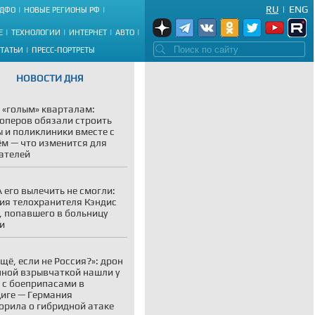
RU
|
ENG
ДФО
НОВЫЕ РЕГИОНЫ РФ
Е
ТЕХНОЛОГИИ
ИНТЕРНЕТ
АВТО
СТАТЬИ
ПРЕСС-ПОРТРЕТЫ
НОВОСТИ ДНЯ
 «голым» кварталам:
оперов обязали строить
 и поликлиники вместе с
м — что изменится для
ателей
 его вылечить не смогли:
ия телохранителя Кэндис
, попавшего в больницу
и
ещё, если не Россия?»: дрон
нной взрывчаткой нашли у
 с боеприпасами в
иге — Германия
орила о гибридной атаке