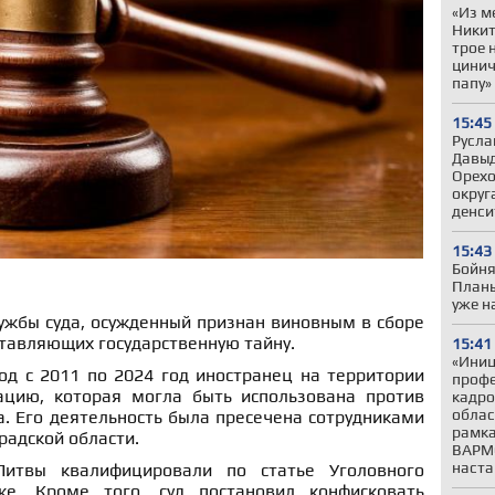
«Из м
Никит
трое 
цинич
папу»
15:45
Русла
Давыд
Орехо
округ
денси
15:43
Бойня
Планы
уже н
ужбы суда, осужденный признан виновным в сборе
ставляющих государственную тайну.
15:41
«Иниц
од с 2011 по 2024 год иностранец на территории
профе
ацию, которая могла быть использована против
кадро
облас
а. Его деятельность была пресечена сотрудниками
рамка
радской области.
ВАРМ
наста
Литвы квалифицировали по статье Уголовного
е. Кроме того, суд постановил конфисковать