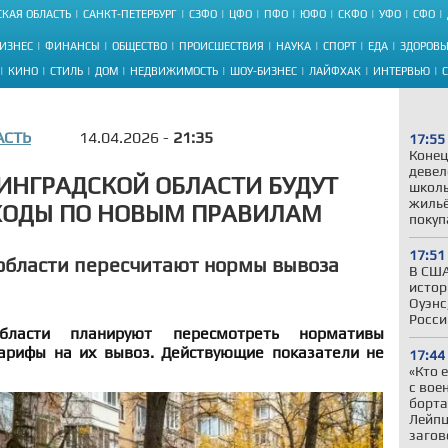
КАЯ ОБЛАСТЬ
САНКТ-ПЕТЕРБУРГ
СЗФО
ЦФО
ПФО
ЮФО
СКФО
УФО
СФО
ИЗНЕС
ФИНАНСЫ
ОБЩЕСТВО
ПРОИСШЕСТВИЯ
НАУКА
СПОРТ
ЕДА
ЗДОРОВЬ
КИНО
СТИЛЬ
ДОМ
НЕДВИЖИМОСТЬ
ШОУ-БИЗНЕС
ЛАЙФХАК
ИНТЕРВЬЮ
АСТЬ
14.04.2026 -
21:35
17:55
Конец
девел
НГРАДСКОЙ ОБЛАСТИ БУДУТ
школы
жильё
ХОДЫ ПО НОВЫМ ПРАВИЛАМ
покуп
17:51
области пересчитают нормы вывоза
В США
истор
Оуэнс
Росси
бласти планируют пересмотреть нормативы
арифы на их вывоз. Действующие показатели не
17:44
«Кто 
с вое
борта
Лейпц
загов