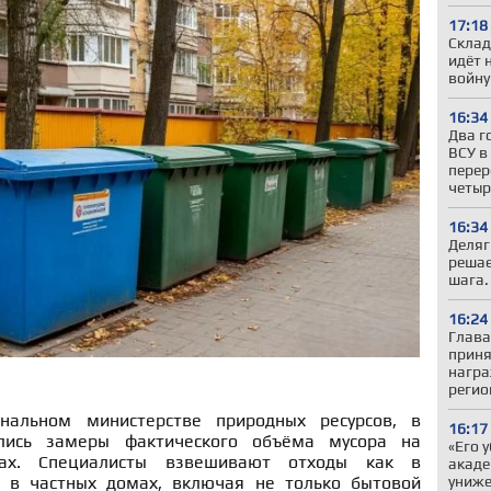
17:18
Склад
идёт 
войну
16:34
Два г
ВСУ в
перер
четыр
16:34
Деляг
решае
шага.
16:24
Глава
приня
награ
регио
нальном министерстве природных ресурсов, в
16:17
лись замеры фактического объёма мусора на
«Его 
ках. Специалисты взвешивают отходы как в
акаде
униже
и в частных домах, включая не только бытовой