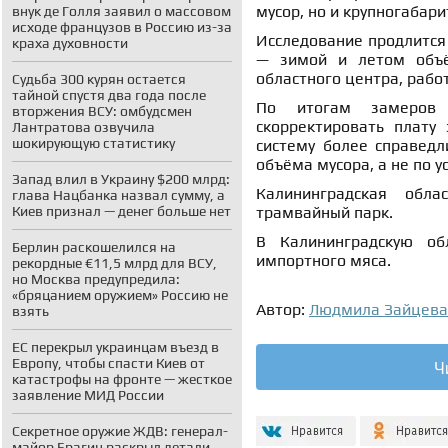
мусор, но и крупногабар
внук де Голля заявил о массовом
исходе французов в Россию из-за
Исследование продлится 
краха духовности
— зимой и летом объё
областного центра, рабо
Судьба 300 курян остается
тайной спустя два года после
По итогам замеров 
вторжения ВСУ: омбудсмен
скорректировать плату 
Лантратова озвучила
шокирующую статистику
систему более справедл
объёма мусора, а не по 
Запад влил в Украину $200 млрд:
Калининградская обл
глава Нацбанка назвал сумму, а
Киев признал — денег больше нет
трамвайный парк.
В Калининградскую о
Берлин раскошелился на
импортного мяса.
рекордные €11,5 млрд для ВСУ,
но Москва предупредила:
«бряцанием оружием» Россию не
Автор:
Людмила Зайцева
взять
ЕС перекрыл украинцам въезд в
Европу, чтобы спасти Киев от
Ч
катастрофы на фронте — жесткое
заявление МИД России
Секретное оружие ЖДВ: генерал-
майор Брагин раскрыл детали