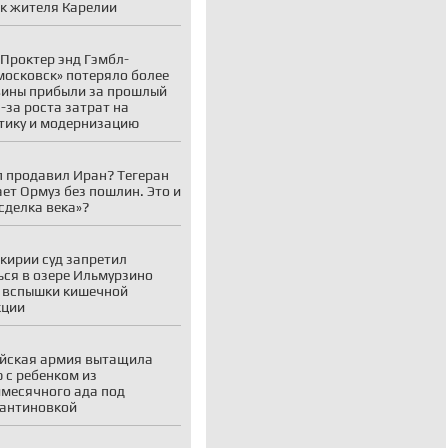
к жителя Карелии
Проктер энд Гэмбл-
осковск» потеряло более
ины прибыли за прошлый
з-за роста затрат на
тику и модернизацию
 продавил Иран? Тегеран
ает Ормуз без пошлин. Это и
«сделка века»?
кирии суд запретил
ься в озере Ильмурзино
 вспышки кишечной
кции
йская армия вытащила
 с ребенком из
месячного ада под
антиновкой