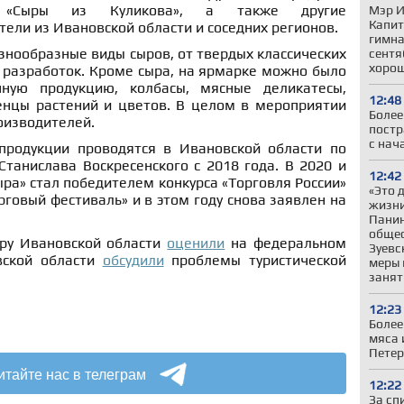
«Сыры из Куликова», а также другие
Мэр И
Капит
ели из Ивановской области и соседних регионов.
гимна
нообразные виды сыров, от твердых классических
сентя
хорош
 разработок. Кроме сыра, на ярмарке можно было
ную продукцию, колбасы, мясные деликатесы,
12:48
женцы растений и цветов. В целом в мероприятии
Более
оизводителей.
постр
с нач
продукции проводятся в Ивановской области по
танислава Воскресенского с 2018 года. В 2020 и
12:42
ыра» стал победителем конкурса «Торговля России»
«Это 
говый фестиваль» и в этом году снова заявлен на
жизни
Панин
общес
еру Ивановской области
оценили
на федеральном
Зуевс
вской области
обсудили
проблемы туристической
меры 
занят
12:23
Более
мяса 
Петер
итайте нас в телеграм
12:22
За сп