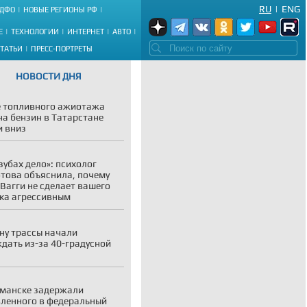
RU
|
ENG
ДФО
НОВЫЕ РЕГИОНЫ РФ
Е
ТЕХНОЛОГИИ
ИНТЕРНЕТ
АВТО
СТАТЬИ
ПРЕСС-ПОРТРЕТЫ
НОВОСТИ ДНЯ
 топливного ажиотажа
на бензин в Татарстане
 вниз
 зубах дело»: психолог
това объяснила, почему
 Вагги не сделает вашего
ка агрессивным
ну трассы начали
дать из-за 40-градусной
манске задержали
ленного в федеральный