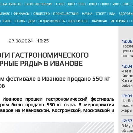
КАЯ ОБЛАСТЬ
САНКТ-ПЕТЕРБУРГ
СЗФО
ЦФО
ПФО
ЮФО
СКФО
УФО
СФО
ИЗНЕС
ФИНАНСЫ
ОБЩЕСТВО
ПРОИСШЕСТВИЯ
НАУКА
СПОРТ
ЕДА
ЗДОРОВЬ
КИНО
СТИЛЬ
ДОМ
НЕДВИЖИМОСТЬ
ШОУ-БИЗНЕС
ЛАЙФХАК
ИНТЕРВЬЮ
27.08.2024 -
10:25
13:06
После
цены 
ОГИ ГАСТРОНОМИЧЕСКОГО
пошли
РНЫЕ РЯДЫ» В ИВАНОВЕ
13:04
«Не в
Клопо
м фестивале в Иванове продано 550 кг
Хагги
ов
ребен
13:01
 Иванове прошел гастрономический фестиваль
На До
ором было продано 550 кг сыра. В мероприятии
охлаж
варов из Ивановской, Костромской, Московской и
жары
12:57
В Мур
объяв