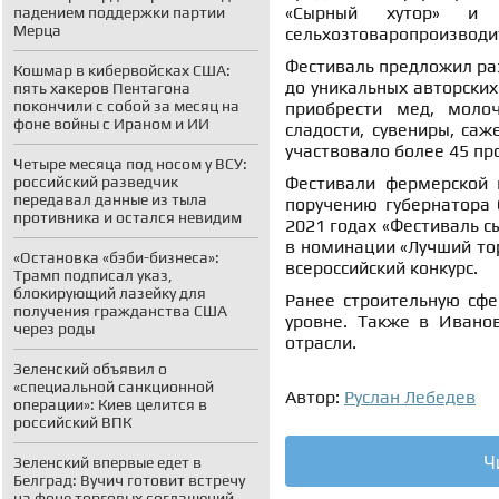
«Сырный хутор» и 
падением поддержки партии
Мерца
сельхозтоваропроизводит
Фестиваль предложил раз
Кошмар в кибервойсках США:
до уникальных авторских
пять хакеров Пентагона
покончили с собой за месяц на
приобрести мед, молоч
фоне войны с Ираном и ИИ
сладости, сувениры, са
участвовало более 45 пр
Четыре месяца под носом у ВСУ:
российский разведчик
Фестивали фермерской 
передавал данные из тыла
поручению губернатора С
противника и остался невидим
2021 годах «Фестиваль с
в номинации «Лучший тор
«Остановка «бэби-бизнеса»:
всероссийский конкурс.
Трамп подписал указ,
блокирующий лазейку для
Ранее строительную сф
получения гражданства США
уровне. Также в Ивано
через роды
отрасли.
Зеленский объявил о
«специальной санкционной
Автор:
Руслан Лебедев
операции»: Киев целится в
российский ВПК
Ч
Зеленский впервые едет в
Белград: Вучич готовит встречу
на фоне торговых соглашений