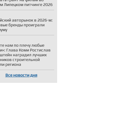
м Липецком питчинге 2026
йский авторынок в 2026-м:
вые бренды проиграли
иуму
те нам по плечу любые
и»: Глава Коми Ростислав
штейн наградил лучших
ников строительной
ли региона
Все новости дня