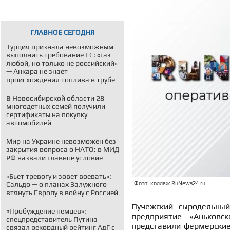
ГЛАВНОЕ СЕГОДНЯ
Турция признала невозможным
выполнить требование ЕС: «газ
любой, но только не российский»
— Анкара не знает
происхождения топлива в трубе
В Новосибирской области 28
многодетных семей получили
сертификаты на покупку
автомобилей
Мир на Украине невозможен без
закрытия вопроса о НАТО: в МИД
РФ назвали главное условие
«Бьет тревогу и зовет воевать»:
Сальдо — о планах Залужного
Фото: коллаж RuNews24.ru
втянуть Европу в войну с Россией
Пучежский сыродельный
«Пробуждение немцев»:
предприятие «Аньков
спецпредставитель Путина
представили фермерские 
связал рекордный рейтинг АдГ с