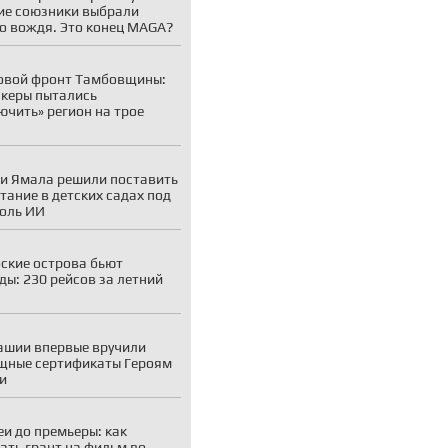
е союзники выбрали
о вождя. Это конец MAGA?
овой фронт Тамбовщины:
акеры пытались
ючить» регион на трое
и Ямала решили поставить
тание в детских садах под
оль ИИ
ские острова бьют
ды: 230 рейсов за летний
ашии впервые вручили
щные сертификаты Героям
и
еи до премьеры: как
ать грант на фильм во