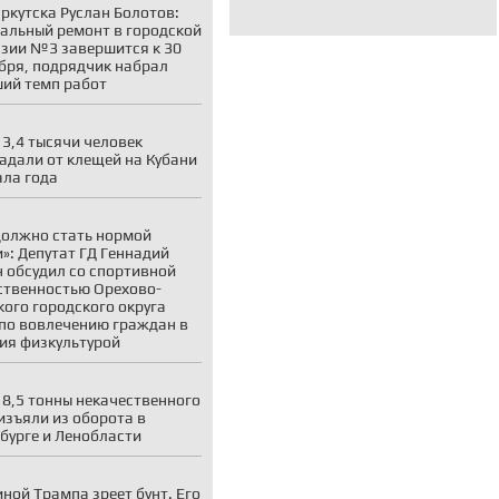
ркутска Руслан Болотов:
альный ремонт в городской
зии №3 завершится к 30
бря, подрядчик набрал
ий темп работ
 3,4 тысячи человек
адали от клещей на Кубани
ала года
должно стать нормой
»: Депутат ГД Геннадий
 обсудил со спортивной
твенностью Орехово-
кого городского округа
по вовлечению граждан в
ия физкультурой
 8,5 тонны некачественного
изъяли из оборота в
бурге и Ленобласти
иной Трампа зреет бунт. Его