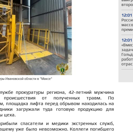
второ
12:01
Росси
массо
прем
12:01
«Вмес
задач
Гольд
работ
отрас
уры Ивановской области в "Максе"
лужбе прокуратуры региона, 42-летний мужчина
 происшествия от полученных травм. По
, площадка лифта перед обрывом находилась на
дники загружали туда готовую продукцию для
ы цеха.
рибыли спасатели и медики экстренных служб,
вшему уже было невозможно. Коллеги погибшего