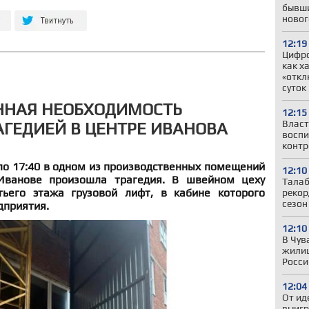
бывши
новог
12:19
Цифр
как х
«откл
суток
ННАЯ НЕОБХОДИМОСТЬ
12:15
Власт
АГЕДИЕЙ В ЦЕНТРЕ ИВАНОВА
воспи
контр
коло 17:40 в одном из производственных помещений
12:10
Иванове произошла трагедия. В швейном цеху
Талаб
тьего этажа грузовой лифт, в кабине которого
рекор
сезон
дприятия.
12:10
В Чув
жили
Росси
12:04
От ид
выигр