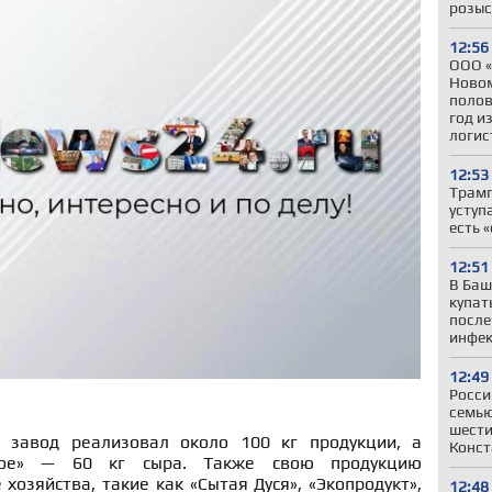
розыс
12:56
ООО «
Новом
полов
год и
логис
12:53
Трамп
уступ
есть 
12:51
В Баш
купат
после
инфе
12:49
Росси
семью
шести
 завод реализовал около 100 кг продукции, а
Конст
ское» — 60 кг сыра. Также свою продукцию
хозяйства, такие как «Сытая Дуся», «Экопродукт»,
12:48