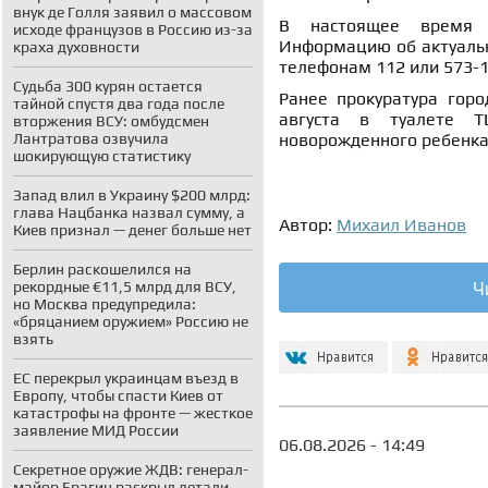
внук де Голля заявил о массовом
В настоящее время п
исходе французов в Россию из-за
Информацию об актуаль
краха духовности
телефонам 112 или 573-
Судьба 300 курян остается
Ранее прокуратура гор
тайной спустя два года после
августа в туалете Т
вторжения ВСУ: омбудсмен
Лантратова озвучила
новорожденного ребенка
шокирующую статистику
Запад влил в Украину $200 млрд:
глава Нацбанка назвал сумму, а
Автор:
Михаил Иванов
Киев признал — денег больше нет
Берлин раскошелился на
Ч
рекордные €11,5 млрд для ВСУ,
но Москва предупредила:
«бряцанием оружием» Россию не
взять
ЕС перекрыл украинцам въезд в
Европу, чтобы спасти Киев от
катастрофы на фронте — жесткое
заявление МИД России
06.08.2026 - 14:49
Секретное оружие ЖДВ: генерал-
майор Брагин раскрыл детали