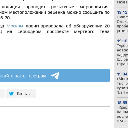
захва
олиция проводит розыскные мероприятия.
ном местоположении ребенка можно сообщить по
19:15
«Капс
16-20.
Омске
ода
Москвы
проигнорировала об обнаружении 20
пробе
резин
Ц на Свободном проспекте мертвого тела
.
19:10
Турбо
новос
надду
0,5 б
гара
19:04
итайте нас в телеграм
«Моск
тыс. 
купит
1,34 
18:55
«Крыс
Канна
после
ЧМ-2