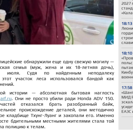
2027 
станд
«Кала
18:13
Леони
горди
строи
слави
18:10
«Пров
лицейские обнаружили еще одну свежую могилу —
польс
кая семья (муж, жена и их 18-летняя дочь),
пытаю
Кинбу
е июля. Судя по найденным неподалеку
военн
этот участок леса использовался бандой как
нений.
17:58
ой истории — абсолютная бытовая наглость
«Шант
МИД Р
т
aif.ru
. Они не просто убили ради Honda ADV 150.
эскал
частей отказался брать разобранный байк,
усиде
тельное происхождение деталей, они методично
ЕАЭС 
ое кладбище Тхунг-Луанг и закопали его. Именно
госте бдительными местными жителями стала той
ла полицию к телам.