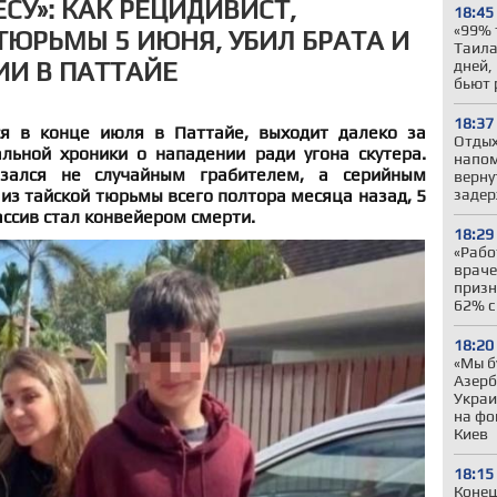
СУ»: КАК РЕЦИДИВИСТ,
18:45
«99% 
ЮРЬМЫ 5 ИЮНЯ, УБИЛ БРАТА И
Таила
ИИ В ПАТТАЙЕ
дней,
бьют 
18:37
ся в конце июля в Паттайе, выходит далеко за
Отдых
ьной хроники о нападении ради угона скутера.
напом
зался не случайным грабителем, а серийным
верну
из тайской тюрьмы всего полтора месяца назад, 5
задер
ассив стал конвейером смерти.
18:29
«Рабо
враче
призн
62% с
18:20
«Мы б
Азер
Украи
на фо
Киев
18:15
Конец