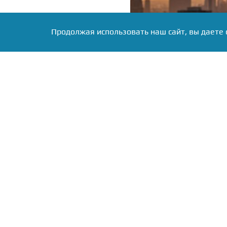
Продолжая использовать наш сайт, вы даете 
Фото: Коллаж RuNews24.ru
Автобусы пустили в объ
рейсы приостановлены.
приём и выпуск воздушны
Губернатор Михаил Евр
дронах. Однако без поте
нескольких многоэтаж
жителей. Глава реги
пострадавшим.
Жителей предупредили
разных точках облас
приближаться к ним и 
звонить по номеру 112
падения обломков продо