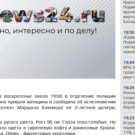
Крупн
Подмо
враче
верто
Бала
19:50
«Ермо
Подмо
гекта
нужн
19:44
МЧС п
граде
двух 
19:29
Конец
 воскресенье около 19:00 в отделение полиции
созда
она пришла женщина и сообщила об исчезновении
отред
борьб
спект Маршала Блюхера) ее 2-летней дочери,
19:23
русого цвета. Рост 96 см. Глаза серо-голубые. На
Втори
ла одета в сиреневую кофту и джинсовые брюки.
подер
11%, 
а. Обувь - фиолетовые кроссовки.