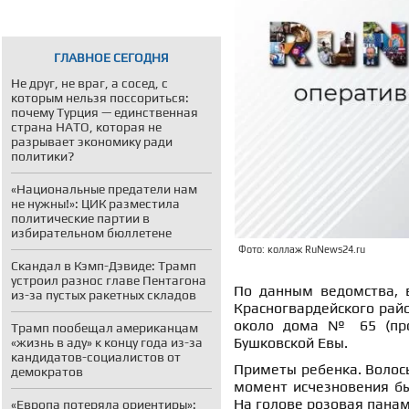
ГЛАВНОЕ СЕГОДНЯ
Не друг, не враг, а сосед, с
которым нельзя поссориться:
почему Турция — единственная
страна НАТО, которая не
разрывает экономику ради
политики?
«Национальные предатели нам
не нужны!»: ЦИК разместила
политические партии в
избирательном бюллетене
Фото: коллаж RuNews24.ru
Скандал в Кэмп-Дэвиде: Трамп
устроил разнос главе Пентагона
По данным ведомства, в
из-за пустых ракетных складов
Красногвардейского рай
около дома № 65 (про
Трамп пообещал американцам
Бушковской Евы.
«жизнь в аду» к концу года из-за
кандидатов-социалистов от
Приметы ребенка. Волосы 
демократов
момент исчезновения бы
На голове розовая панам
«Европа потеряла ориентиры»: