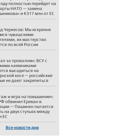
году полностью перейдет на
арты НАТО — замена
шникова» и €317 млн от ЕС
д Черкесов: Мы искренне
мся чувашскими
телями, их мастерство
тся по всей России
ал за провалом»: ВСУ с
кими наемниками
тся высадиться на
рнской косе — российские
ые не дают закрепиться
аж и игра на повышение»:
Ф обвинил Ереван в
ации — Пашинян пытается
ть на двух стульях между
и ЕС
Все новости дня