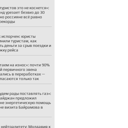
туристов это не коснется»:
нд урезает безвиз до 30
 но россияне всё равно
рекорды
 испорчен: юристы
нили туристам, как
ть деньги за срыв поездки и
жку рейса
таем на износ»: почти 90%
й первичного звена
ались в переработках —
пасаются только так
удем рады поставлять газ»:
байджан предложил
не энергетическую помощь
не визита Байрамова в
 нейтралитету: Молдавия к