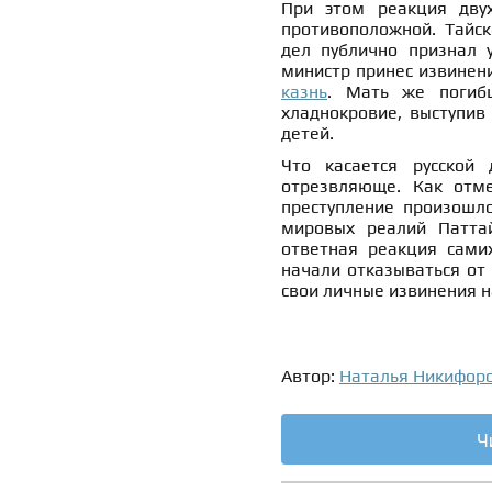
При этом реакция дву
противоположной. Тайск
дел публично признал 
министр принес извинени
казнь
. Мать же погибш
хладнокровие, выступив
детей.
Что касается русской 
отрезвляюще. Как отме
преступление произошло
мировых реалий Патт
ответная реакция сами
начали отказываться от 
свои личные извинения н
Автор:
Наталья Никифор
Ч