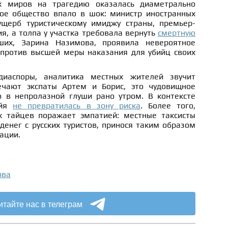
х миров на трагедию оказалась диаметрально
ое общество впало в шок: министр иностранных
ущерб туристическому имиджу страны, премьер-
я, а толпа у участка требовала вернуть
смертную
их, Зарина Назимова, проявила невероятное
 против высшей меры наказания для убийц своих
диаспоры, аналитика местных жителей звучит
чают экспаты Артем и Борис, это чудовищное
 в непролазной глуши рано утром. В контексте
айя
не превратилась в зону риска
. Более того,
х тайцев поражает эмпатией: местные таксисты
денег с русских туристов, принося таким образом
ации.
ова
итайте нас в телеграм