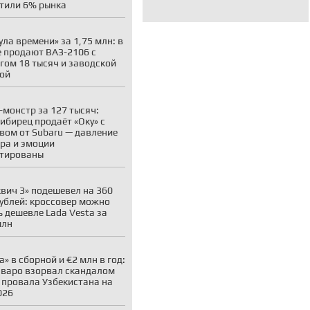
тили 6% рынка
ула времени» за 1,75 млн: в
 продают ВАЗ-2106 с
гом 18 тысяч и заводской
ой
-монстр за 127 тысяч:
ибирец продаёт «Оку» с
вом от Subaru — давление
ара и эмоции
нтированы
вич 3» подешевел на 360
рублей: кроссовер можно
ь дешевле Lada Vesta за
млн
а» в сборной и €2 млн в год:
варо взорвал скандалом
 провала Узбекистана на
026