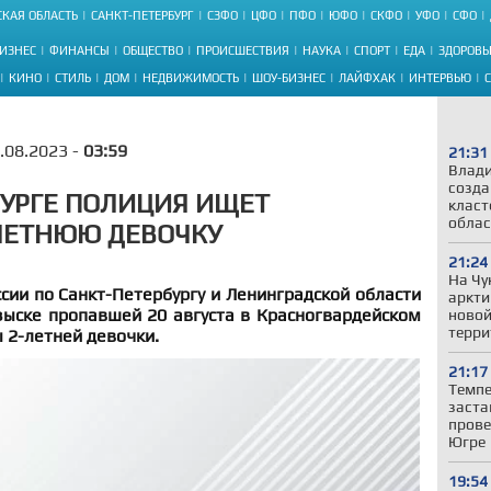
КАЯ ОБЛАСТЬ
САНКТ-ПЕТЕРБУРГ
СЗФО
ЦФО
ПФО
ЮФО
СКФО
УФО
СФО
ИЗНЕС
ФИНАНСЫ
ОБЩЕСТВО
ПРОИСШЕСТВИЯ
НАУКА
СПОРТ
ЕДА
ЗДОРОВЬ
КИНО
СТИЛЬ
ДОМ
НЕДВИЖИМОСТЬ
ШОУ-БИЗНЕС
ЛАЙФХАК
ИНТЕРВЬЮ
.08.2023 -
03:59
21:31
Влади
созда
БУРГЕ ПОЛИЦИЯ ИЩЕТ
класт
облас
ЛЕТНЮЮ ДЕВОЧКУ
21:24
На Чу
сии по Санкт-Петербургу и Ленинградской области
аркти
ыске пропавшей 20 августа в Красногвардейском
новой
терри
 2-летней девочки.
21:17
Темпе
заста
прове
Югре
19:54