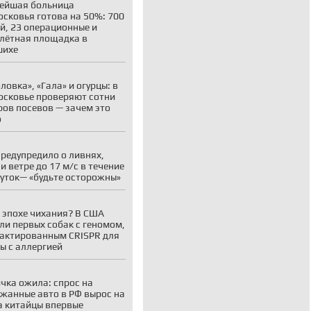
ейшая больница
сковья готова на 50%: 700
й, 23 операционные и
лётная площадка в
шихе
ловка», «Гала» и огурцы: в
сковье проверяют сотни
ров посевов — зачем это
о
редупредило о ливнях,
 и ветре до 17 м/с в течение
суток— «будьте осторожны»
 эпохе чихания? В США
ли первых собак с геномом,
актированным CRISPR для
ы с аллергией
чка ожила: спрос на
жанные авто в РФ вырос на
а китайцы впервые