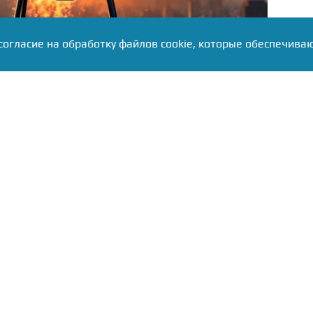
согласие на обработку файлов cookie, которые обеспечива
езд через Суздальское шоссе, межмуниципальные
 В аэропорту Туношна введены ограничения на
х судов.
аев сообщил о рекордных 88 нейтрализованных
рь не обошлось: огонь уничтожил частный дом, в
ках выбиты стёкла, повреждены автомобили
она пообещал компенсировать ущерб всем
: фрагменты сбитых БПЛА могут находиться в
ти. При обнаружении обломков запрещено
пользоваться телефонами — необходимо сразу
 и дождаться специалистов. Работы на месте
лжаются.