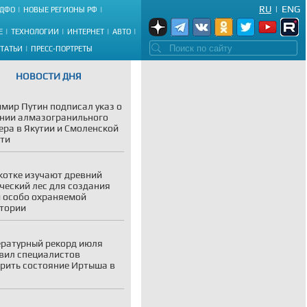
RU
|
ENG
ДФО
НОВЫЕ РЕГИОНЫ РФ
Е
ТЕХНОЛОГИИ
ИНТЕРНЕТ
АВТО
СТАТЬИ
ПРЕСС-ПОРТРЕТЫ
НОВОСТИ ДНЯ
мир Путин подписал указ о
нии алмазогранильного
ера в Якутии и Смоленской
ти
котке изучают древний
ческий лес для создания
 особо охраняемой
тории
ратурный рекорд июля
вил специалистов
рить состояние Иртыша в