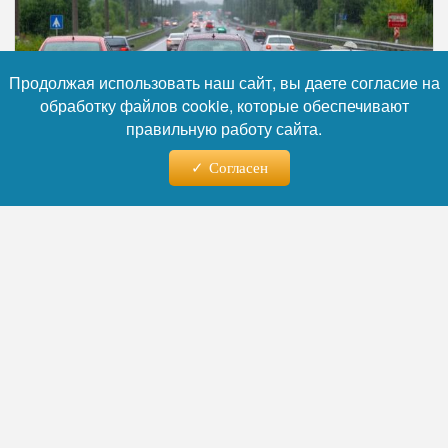
Продолжая использовать наш сайт, вы даете согласие на
обработку файлов cookie, которые обеспечивают
правильную работу сайта.
Согласен
Фото: Коллаж RuNews24.ru
Читайте нас в телеграм
Машина влетела в металлическое
ограждение. В данный момент обе полосы
движения перекрыты, габаритные машины
не проедут. Ожидается затор.
Как сообщили синоптики, в ближайшие
сутки на трассе М-11 в Новгородской и