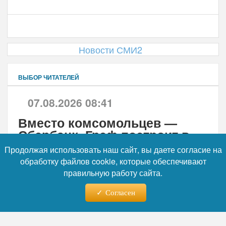
Новости СМИ2
ВЫБОР ЧИТАТЕЛЕЙ
07.08.2026 08:41
Вместо комсомольцев —
Сбербанк. Греф построит в
Сибири новый город на 16
тысяч человек. Зачем?
Продолжая использовать наш сайт, вы даете согласие на
обработку файлов cookie, которые обеспечивают
правильную работу сайта.
07.08.2026 11:29
Согласен
Получили наследство?
Государство придёт за