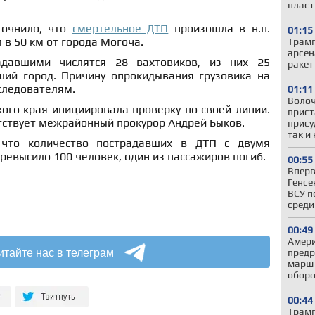
пласт
точнило, что
смертельное ДТП
произошла в н.п.
01:15
в 50 км от города Могоча.
Трамп
арсен
адавшими числятся 28 вахтовиков, из них 25
ракет
ий город. Причину опрокидывания грузовика на
 следователям.
01:11
Волоч
ого края инициировала проверку по своей линии.
прист
тствует межрайонный прокурор Андрей Быков.
прису
так и
 что количество пострадавших в ДТП с двумя
ревысило 100 человек, один из пассажиров погиб.
00:55
Вперв
Генсе
ВСУ п
среди
00:49
Амери
итайте нас в телеграм
предр
марш 
оборо
00:44
Трамп