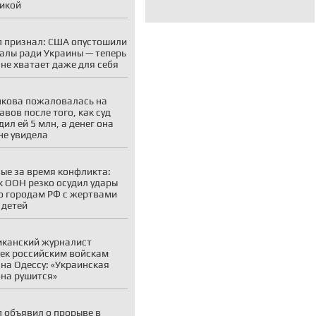
икой
 признал: США опустошили
алы ради Украины — теперь
 не хватает даже для себя
кова пожаловалась на
авов после того, как суд
дил ей 5 млн, а денег она
 не увидела
ые за время конфликта:
к ООН резко осудил удары
о городам РФ с жертвами
 детей
канский журналист
ек российским войскам
на Одессу: «Украинская
на рушится»
 объявил о прорыве в