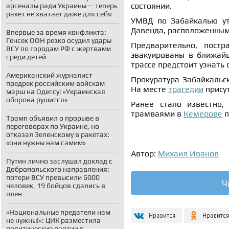
состоянии.
арсеналы ради Украины — теперь
ракет не хватает даже для себя
УМВД по Забайкалью у
Давенда, расположенным 
Впервые за время конфликта:
Генсек ООН резко осудил удары
Предварительно, постр
ВСУ по городам РФ с жертвами
эвакуированы в ближайш
среди детей
трассе предстоит узнать
Американский журналист
Прокуратура Забайкальск
предрек российским войскам
На месте
трагедии
прису
марш на Одессу: «Украинская
оборона рушится»
Ранее стало известно,
трамваями в
Кемерове
п
Трамп объявил о прорыве в
переговорах по Украине, но
отказал Зеленскому в ракетах:
«они нужны нам самим»
Автор:
Михаил Иванов
Путин лично заслушал доклад с
Добропольского направления:
потери ВСУ превысили 6000
Ч
человек, 19 бойцов сдались в
плен
«Национальные предатели нам
не нужны!»: ЦИК разместила
политические партии в