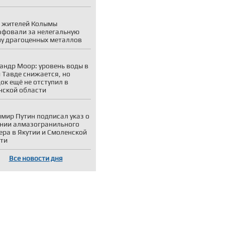
 жителей Колымы
фовали за нелегальную
у драгоценных металлов
андр Моор: уровень воды в
и Тавде снижается, но
ок ещё не отступил в
ской области
мир Путин подписал указ о
нии алмазогранильного
ера в Якутии и Смоленской
ти
Все новости дня