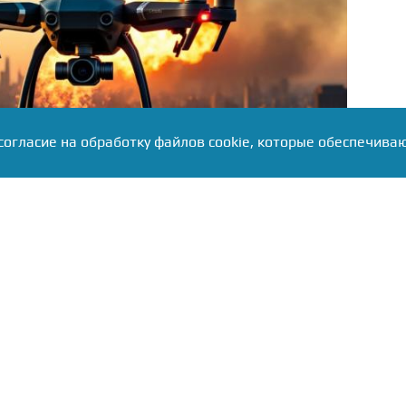
согласие на обработку файлов cookie, которые обеспечива
езд через Суздальское шоссе, межмуниципальные
 В аэропорту Туношна введены ограничения на
х судов.
аев сообщил о рекордных 88 нейтрализованных
рь не обошлось: огонь уничтожил частный дом, в
ках выбиты стёкла, повреждены автомобили
она пообещал компенсировать ущерб всем