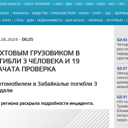
КАЯ ОБЛАСТЬ
САНКТ-ПЕТЕРБУРГ
СЗФО
ЦФО
ПФО
ЮФО
СКФО
УФО
СФО
ИЗНЕС
ФИНАНСЫ
ОБЩЕСТВО
ПРОИСШЕСТВИЯ
НАУКА
СПОРТ
ЕДА
ЗДОРОВЬ
КИНО
СТИЛЬ
ДОМ
НЕДВИЖИМОСТЬ
ШОУ-БИЗНЕС
ЛАЙФХАК
ИНТЕРВЬЮ
.06.2024 -
06:25
02:43
Четыр
росси
ВАХТОВЫМ ГРУЗОВИКОМ В
перед
проти
ГИБЛИ 3 ЧЕЛОВЕКА И 19
АЧАТА ПРОВЕРКА
02:37
Звезд
гипсе
шокир
втомобилем в Забайкалье погибли 3
инвал
адали
02:31
«Оста
 региона раскрыла подробности инцидента.
Трамп
блоки
получ
через