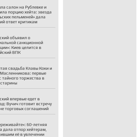
ла салон на Рублевке и
ила порцию хейта: звезда
ьских пельменей» дала
ий ответ критикам
ский объявил о
иальной санкционной
ции»: Киев целится в
йский ВПК
тая свадьба Клавы Коки и
Масленникова: первые
с тайного торжества в
 старины
ский впервые едет в
ад: Вучич готовит встречу
не торговых соглашений
ереживайте»: 60-летняя
а дала отпор хейтерам,
ившим её в увлечении