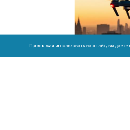
Продолжая использовать наш сайт, вы даете 
Фото: Коллаж RuNews24.ru
Автобусы пустили в объ
рейсы приостановлены.
приём и выпуск воздушны
Губернатор Михаил Евр
дронах. Однако без поте
нескольких многоэтаж
жителей. Глава реги
пострадавшим.