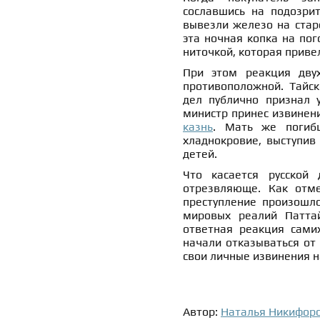
сославшись на подозри
вывезли железо на стар
эта ночная копка на по
ниточкой, которая приве
При этом реакция дву
противоположной. Тайск
дел публично признал 
министр принес извинени
казнь
. Мать же погибш
хладнокровие, выступив
детей.
Что касается русской 
отрезвляюще. Как отме
преступление произошло
мировых реалий Патт
ответная реакция сами
начали отказываться от 
свои личные извинения н
Автор:
Наталья Никифор