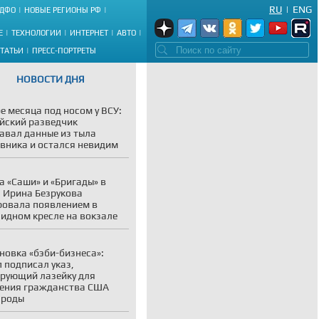
RU
|
ENG
ДФО
НОВЫЕ РЕГИОНЫ РФ
Е
ТЕХНОЛОГИИ
ИНТЕРНЕТ
АВТО
СТАТЬИ
ПРЕСС-ПОРТРЕТЫ
НОВОСТИ ДНЯ
е месяца под носом у ВСУ:
йский разведчик
авал данные из тыла
вника и остался невидим
а «Саши» и «Бригады» в
: Ирина Безрукова
овала появлением в
идном кресле на вокзале
новка «бэби-бизнеса»:
 подписал указ,
рующий лазейку для
ения гражданства США
 роды