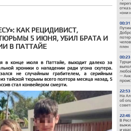
перег
отказ
«они 
00:31
Путин
СУ»: КАК РЕЦИДИВИСТ,
Добро
ЮРЬМЫ 5 ИЮНЯ, УБИЛ БРАТА И
потер
челов
ИИ В ПАТТАЙЕ
плен
00:23
Турци
ся в конце июля в Паттайе, выходит далеко за
выпол
ьной хроники о нападении ради угона скутера.
любой
зался не случайным грабителем, а серийным
— Анк
из тайской тюрьмы всего полтора месяца назад, 5
проис
ассив стал конвейером смерти.
22:53
На Ал
об оп
совет
22:46
В Рес
выжил
и уда