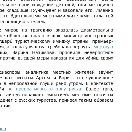
тельное происхождение деталей, они методично
ое кладбище Тхунг-Луанг и закопали его. Именно
госте бдительными местными жителями стала той
ла полицию к телам.
х миров на трагедию оказалась диаметрально
ое общество впало в шок: министр иностранных
ущерб туристическому имиджу страны, премьер-
я, а толпа у участка требовала вернуть
смертную
их, Зарина Назимова, проявила невероятное
 против высшей меры наказания для убийц своих
диаспоры, аналитика местных жителей звучит
чают экспаты Артем и Борис, это чудовищное
 в непролазной глуши рано утром. В контексте
айя
не превратилась в зону риска
. Более того,
х тайцев поражает эмпатией: местные таксисты
денег с русских туристов, принося таким образом
ации.
ова