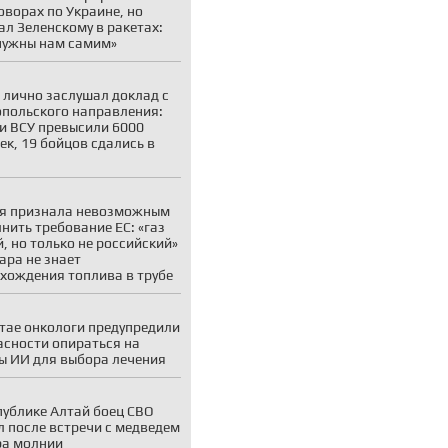
оворах по Украине, но
ал Зеленскому в ракетах:
нужны нам самим»
 лично заслушал доклад с
польского направления:
и ВСУ превысили 6000
ек, 19 бойцов сдались в
я признала невозможным
нить требование ЕС: «газ
, но только не российский»
ара не знает
хождения топлива в трубе
тае онкологи предупредили
асности опираться на
ы ИИ для выбора лечения
публике Алтай боец СВО
 после встречи с медведем
ра молнии