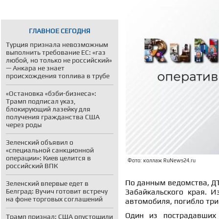
ГЛАВНОЕ СЕГОДНЯ
Турция признала невозможным
выполнить требование ЕС: «газ
любой, но только не российский»
— Анкара не знает
происхождения топлива в трубе
«Остановка «бэби-бизнеса»:
Трамп подписал указ,
блокирующий лазейку для
получения гражданства США
через роды
Зеленский объявил о
«специальной санкционной
операции»: Киев целится в
Фото: коллаж RuNews24.ru
российский ВПК
По данным ведомства, Д
Зеленский впервые едет в
Белград: Вучич готовит встречу
Забайкальского края. И
на фоне торговых соглашений
автомобиля, погибло три
Один из пострадавших
Трамп признал: США опустошили