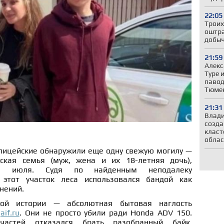
22:05
Троих
оштра
добыч
21:59
Алекс
Туре 
павод
Тюмен
21:31
Влади
созда
класт
облас
лицейские обнаружили еще одну свежую могилу —
кая семья (муж, жена и их 18-летняя дочь),
е июля. Судя по найденным неподалеку
этот участок леса использовался бандой как
нений.
ой истории — абсолютная бытовая наглость
т
aif.ru
. Они не просто убили ради Honda ADV 150.
частей отказался брать разобранный байк,