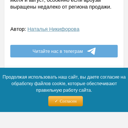
выращены недалеко от региона продажи.
Автор:
Наталья Никифорова
Читайте нас в телеграм
Продолжая использовать наш сайт, вы даете согласие на
обработку файлов cookie, которые обеспечивают
05.08.2026 - 14:13
правильную работу сайта.
От фильтра к скальпелю:
Согласен
почему погоня за идеальной
внешностью превращает
людей в одинаковых клонов