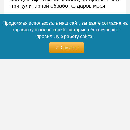
при кулинарной обработке даров моря.
Автор:
Наталья Лебедева
Продолжая использовать наш сайт, вы даете согласие на
обработку файлов cookie, которые обеспечивают
правильную работу сайта.
Читайте нас в телеграм
Согласен
07.08.2026 - 20:03
Чудо калининградских
хирургов: мужчина с тромбом
в сердце после инсульта
спасён за одну операцию