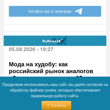
Читайте нас в телеграм
05.08.2026 - 19:27
Мода на худобу: как
российский рынок аналогов
«Оземпика» вырос до 35 млрд
и породил «оземпик-
Продолжая использовать наш сайт, вы даете согласие на
обработку файлов cookie, которые обеспечивают
клиентов»
правильную работу сайта.
Российский рынок препаратов для
Согласен
похудения переживает бум: продажи