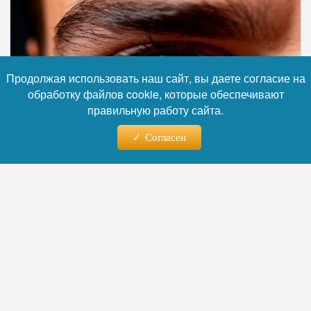
Продолжая использовать наш сайт, вы даете согласие на
обработку файлов cookie, которые обеспечивают
правильную работу сайта.
Согласен
Фото: Коллаж RuNews24.ru
Читайте нас в телеграм
Специалист разделил причины проблем на
несколько ключевых групп. Для людей
старше сорока лет главным врагом