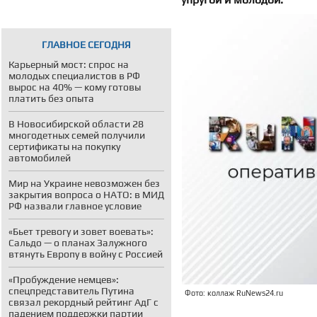
ГЛАВНОЕ СЕГОДНЯ
Карьерный мост: спрос на
молодых специалистов в РФ
вырос на 40% — кому готовы
платить без опыта
В Новосибирской области 28
многодетных семей получили
сертификаты на покупку
автомобилей
Мир на Украине невозможен без
закрытия вопроса о НАТО: в МИД
РФ назвали главное условие
«Бьет тревогу и зовет воевать»:
Сальдо — о планах Залужного
втянуть Европу в войну с Россией
«Пробуждение немцев»:
спецпредставитель Путина
Фото: коллаж RuNews24.ru
связал рекордный рейтинг АдГ с
падением поддержки партии