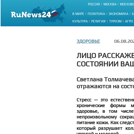
РОССИЯ
МОСКВА
МОСКОВС
В МИРЕ
ПОЛИТИКА
ЭКОНОМИКА
Б
КУЛЬТУРА
РЕЛИГИЯ
ТУРИЗМ
АГРО
ЗДОРОВЬЕ
06.08.20
ЛИЦО РАССКАЖЕТ
СОСТОЯНИИ ВА
Светлана Толмачева
отражаются на сост
Стресс — это естествен
хронические формы м
здоровье, в том числ
непроизвольному сокр
питание кожи. Как следс
который разрушает кол
упругой и молодой.