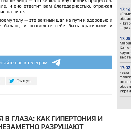
о наше лицо — это зеркало внутренних процессов.
еле, и оно ответит вам благодарностью, отражая
17:12
ие на лице.
«Сами
обвин
оему телу — это важный шаг на пути к здоровью и
«Пэтр
е баланс, и позвольте себе быть красивыми и
— рак
17:09
Маршр
Калмы
крупн
выста
итайте нас в телеграм
17:02
«Бьют
флаго
потер
обозн
Укра
 В ГЛАЗА: КАК ГИПЕРТОНИЯ И
 НЕЗАМЕТНО РАЗРУШАЮТ