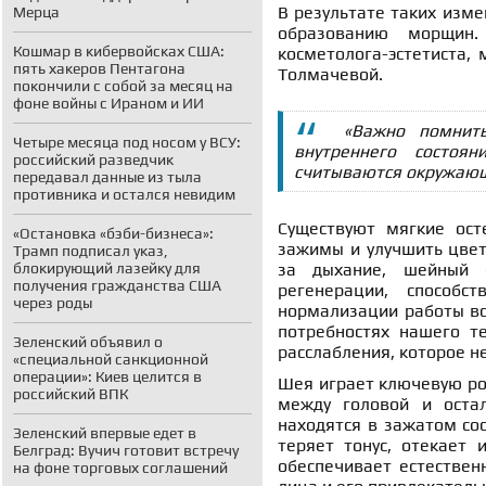
В результате таких изме
Мерца
образованию морщин.
Кошмар в кибервойсках США:
косметолога-эстетиста,
пять хакеров Пентагона
Толмачевой.
покончили с собой за месяц на
фоне войны с Ираном и ИИ
«Важно помнит
Четыре месяца под носом у ВСУ:
внутреннего состоя
российский разведчик
считываются окружающи
передавал данные из тыла
противника и остался невидим
Существуют мягкие ост
«Остановка «бэби-бизнеса»:
зажимы и улучшить цвет
Трамп подписал указ,
блокирующий лазейку для
за дыхание, шейный 
получения гражданства США
регенерации, способс
через роды
нормализации работы вс
потребностях нашего те
Зеленский объявил о
расслабления, которое н
«специальной санкционной
операции»: Киев целится в
Шея играет ключевую рол
российский ВПК
между головой и оста
находятся в зажатом сос
Зеленский впервые едет в
теряет тонус, отекает 
Белград: Вучич готовит встречу
обеспечивает естествен
на фоне торговых соглашений