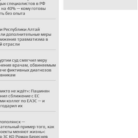
ых специалистов в РФ
 на 40% — кому готовы
ть без опыта
и Республики Алтай
ли дополнительные меры
нижения травматизма в
й отрасли
уртии суд смягчил меру
чения врачам, обвиняемым
аче фиктивных диагнозов
ывникам
никто не ждёт»: Пашинян
нил сближение с ЕС
ми коллег по ЕАЭС — и
годарил их
лополянск —
ательный пример того, как
оекты меняют жизнь»:
р ЗС КО Роман Береснев