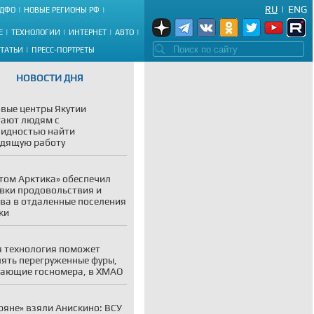
RU
|
ENG
ДФО
НОВЫЕ РЕГИОНЫ РФ
Е
ТЕХНОЛОГИИ
ИНТЕРНЕТ
АВТО
СТАТЬИ
ПРЕСС-ПОРТРЕТЫ
НОВОСТИ ДНЯ
вые центры Якутии
ают людям с
идностью найти
дящую работу
том Арктика» обеспечил
вки продовольствия и
ва в отдаленные поселения
ки
 технология поможет
ять перегруженные фуры,
ающие госномера, в ХМАО
ряне» взяли Анискино: ВСУ