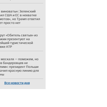
 виноваты»: Зеленский
ил США и ЕС в нехватке
иотов», но Трамп ответил
ет просто нет
ут «Обитель святых» из
кии презентуют на
ейшей туристической
вке АТР
 москаля — поможем, но
в бандеровцев не
пим»: президент Польши
ачил красную линию для
ины
Все новости дня