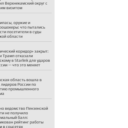
ил Верхнекамский округ с
им визитом
ипасы, оружие и
рошокеры: что пытались
сти посетители в суды
кой области
ический коридор» закрыт:
и Трамп отказали
скому в Starlink для ударов
ссии — что это меняет
ская область вошла в
 лидеров России по
итию промышленного
ма
но ведомство Пензенской
ти не получило
мальный балл:
икован рейтинг работы
и в соцсетях