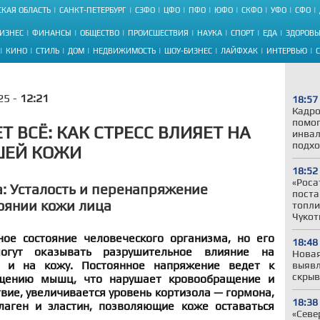
КАЯ ОБЛАСТЬ
САНКТ-ПЕТЕРБУРГ
СЗФО
ЦФО
ПФО
ЮФО
СКФО
УФО
СФО
ИЗНЕС
ФИНАНСЫ
ОБЩЕСТВО
ПРОИСШЕСТВИЯ
НАУКА
СПОРТ
ЕДА
ЗДОРОВЬ
КИНО
СТИЛЬ
ДОМ
НЕДВИЖИМОСТЬ
ШОУ-БИЗНЕС
ЛАЙФХАК
ИНТЕРВЬЮ
25 -
12:21
18:57
Кадро
помог
 ВСЁ: КАК СТРЕСС ВЛИЯЕТ НА
инвал
подхо
ШЕЙ КОЖИ
18:52
«Роса
: Усталость и перенапряжение
поста
оянии кожи лица
топли
Чукот
ное состояние человеческого организма, но его
18:48
огут оказывать разрушительное влияние на
Новая
е и на кожу. Постоянное напряжение ведет к
выявл
скрыв
ащению мышц, что нарушает кровообращение и
твие, увеличивается уровень кортизола — гормона,
18:38
лаген и эластин, позволяющие коже оставаться
«Севе