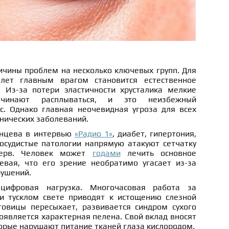
ичины проблем на несколько ключевых групп. Для
лет главным врагом становится естественное
 Из-за потери эластичности хрусталика мелкие
чинают расплываться, и это неизбежный
с. Однако главная неочевидная угроза для всех
онических заболеваний.
анцева в интервью
«Радио 1»
, диабет, гипертония,
осудистые патологии напрямую атакуют сетчатку
нерв. Человек может
годами
лечить основное
евая, что его зрение необратимо угасает из-за
ушений.
цифровая нагрузка. Многочасовая работа за
и тусклом свете приводят к истощению слезной
говицы пересыхает, развивается синдром сухого
появляется характерная пелена. Свой вклад вносят
орые нарушают питание тканей глаза кислородом.