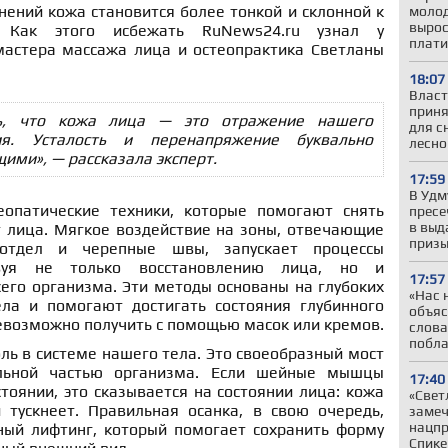
нений кожа становится более тонкой и склонной к
молод
вырос
 Как этого исбежать RuNews24.ru узнал у
плати
 мастера массажа лица и остеопрактика Светланы
18:07
Власт
приня
ь, что кожа лица — это отражение нашего
для с
ния. Усталость и перенапряжение буквально
лесно
ми», — рассказала эксперт.
17:59
В Удм
еопатические техники, которые помогают снять
пресе
в выд
 лица. Мягкое воздействие на зоны, отвечающие
приз
отдел и черепные швы, запускает процессы
твуя не только восстановлению лица, но и
17:57
его организма. Эти методы основаны на глубоких
«Нас 
ла и помогают достигать состояния глубинного
объяс
евозможно получить с помощью масок или кремов.
слова
побла
ь в системе нашего тела. Это своеобразный мост
льной частью организма. Если шейные мышцы
17:40
тоянии, это сказывается на состоянии лица: кожа
«Свет
и тускнеет. Правильная осанка, в свою очередь,
замеч
нацпр
ный лифтинг, который помогает сохранить форму
Спике