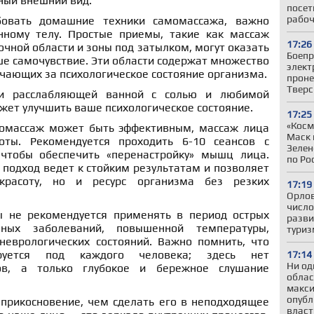
ный внешний вид.
посет
рабоч
бовать домашние техники самомассажа, важно
нному телу. Простые приемы, такие как массаж
17:26
очной области и зоны под затылком, могут оказать
Боепр
е самочувствие. Эти области содержат множество
элект
чающих за психологическое состояние организма.
проне
Тверс
ки расслабляющей ванной с солью и любимой
жет улучшить ваше психологическое состояние.
17:25
«Косм
момассаж может быть эффективным, массаж лица
Маск 
оты. Рекомендуется проходить 6-10 сеансов с
Зелен
чтобы обеспечить «перенастройку» мышц лица.
по Ро
подход ведет к стойким результатам и позволяет
красоту, но и ресурс организма без резких
17:19
Орлов
число
ы не рекомендуется применять в период острых
разв
нных заболеваний, повышенной температуры,
туриз
неврологических состояний. Важно помнить, что
ируется под каждого человека; здесь нет
17:14
Ни од
ов, а только глубокое и бережное слушание
облас
макси
опубл
прикосновение, чем сделать его в неподходящее
власт