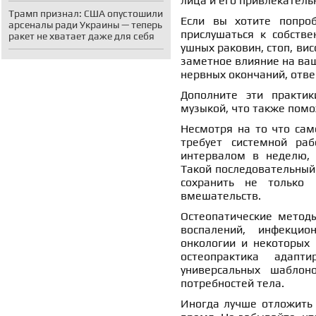
лица и его привлекатель
Трамп признал: США опустошили
Если вы хотите попро
арсеналы ради Украины — теперь
прислушаться к собстве
ракет не хватает даже для себя
ушных раковин, стоп, вис
заметное влияние на ваш
нервных окончаний, отве
Дополните эти практи
музыкой, что также помо
Несмотря на то что са
требует системной раб
интервалом в неделю, 
Такой последовательный 
сохранить не только 
вмешательств.
Остеопатические метод
воспалений, инфекцио
онкологии и некоторых 
остеопрактика адапт
универсальных шаблон
потребностей тела.
Иногда лучше отложить 