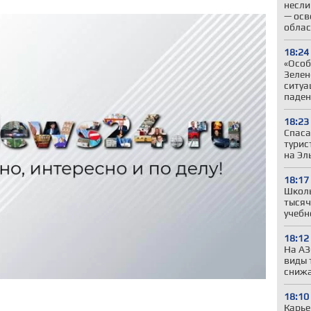
несли
— осв
облас
18:24
«Особ
Зелен
ситуа
паден
18:23
Спаса
турис
на Эл
18:17
Школы
тысяч
учебн
18:12
На АЗ
виды 
сниж
18:10
Карье