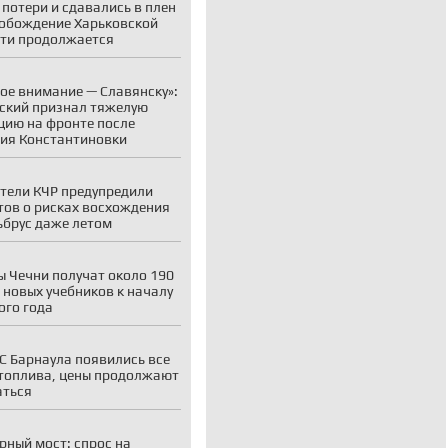
 потери и сдавались в плен
обождение Харьковской
ти продолжается
ое внимание — Славянску»:
ский признал тяжелую
цию на фронте после
ия Константиновки
тели КЧР предупредили
тов о рисках восхождения
ьбрус даже летом
 Чечни получат около 190
 новых учебников к началу
ого года
С Барнаула появились все
топлива, цены продолжают
аться
рный мост: спрос на