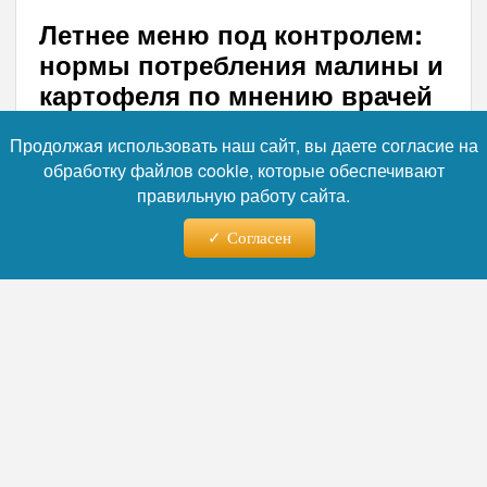
Летнее меню под контролем:
нормы потребления малины и
картофеля по мнению врачей
Начало лета традиционно ассоциируется со
Продолжая использовать наш сайт, вы даете согласие на
свежими овощами, однако даже самые
обработку файлов cookie, которые обеспечивают
полезные сезонные продукты подходят
правильную работу сайта.
далеко не всем. Специалисты
Согласен
здравоохранения Московской области
рассказали, какие скрытые риски таят в
себе молодая картошка и малина.