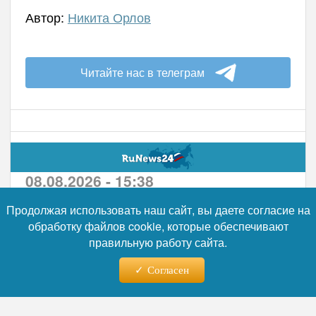
Автор:
Никита Орлов
Читайте нас в телеграм
08.08.2026 - 15:38
Продолжая использовать наш сайт, вы даете согласие на
Бензин подешевел в 49
обработку файлов cookie, которые обеспечивают
регионах, но рост
правильную работу сайта.
продолжается в 28 субъектах
Согласен
За неделю с 27 июля по 3 августа
стоимость бензина снизилась в 49