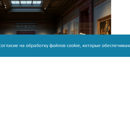
согласие на обработку файлов cookie, которые обеспечива
ментарии
RuNews24.
ru
эксперт по социально-
е
Яков Якубович
, акция даёт шанс заинтересовать
огда не ходит в музеи. По данным ВЦИОМ, каждый
гда не был в музее, а 40% бывали там несколько