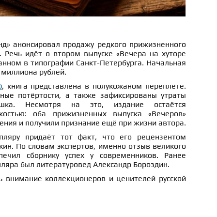
д» анонсировал продажу редкого прижизненного
. Речь идёт о втором выпуске «Вечера на хуторе
анном в типографии Санкт-Петербурга. Начальная
5 миллиона рублей.
b
, книга представлена в полукожаном переплёте.
ные потёртости, а также зафиксированы утраты
шка. Несмотря на это, издание остаётся
костью: оба прижизненных выпуска «Вечеров»
ения и получили признание ещё при жизни автора.
пляру придаёт тот факт, что его рецензентом
ин. По словам экспертов, именно отзыв великого
ечил сборнику успех у современников. Ранее
ляра был литературовед Александр Бороздин.
 внимание коллекционеров и ценителей русской