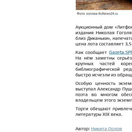
Фото: коллаж RuNews24.ru
Аукционный дом «Литфон
издания Николая Гоголя
близ Диканьки», напечат
цена лота составляет 3,
Как сообщает
Gazeta.SP
На нём заметны серьёз
крупных частей коре
библиографической ред
быстро исчезли из обращ
Особую ценность экзем
выступал Александр Пушк
поэта во многом обесп
владельцем этого экземп
Торги обещают привлечь
литературы XIX века.
Автор:
Никита Орлов