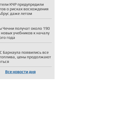
тели КЧР предупредили
тов о рисках восхождения
ьбрус даже летом
 Чечни получат около 190
 новых учебников к началу
ого года
С Барнаула появились все
топлива, цены продолжают
аться
Все новости дня