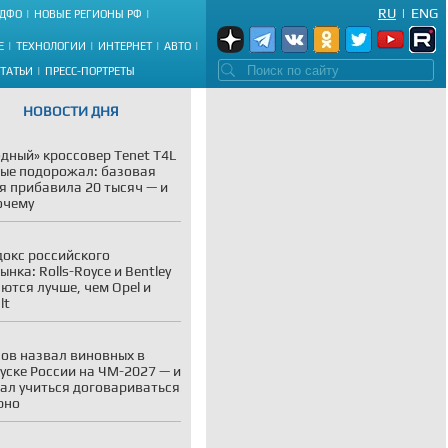
RU
|
ENG
ДФО
НОВЫЕ РЕГИОНЫ РФ
Е
ТЕХНОЛОГИИ
ИНТЕРНЕТ
АВТО
СТАТЬИ
ПРЕСС-ПОРТРЕТЫ
НОВОСТИ ДНЯ
дный» кроссовер Tenet T4L
ые подорожал: базовая
я прибавила 20 тысяч — и
очему
окс российского
ынка: Rolls-Royce и Bentley
ются лучше, чем Opel и
lt
ов назвал виновных в
уске России на ЧМ-2027 — и
ал учиться договариваться
рно