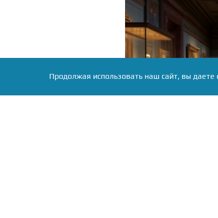
Продолжая использовать наш сайт, вы даете 
Фото: Коллаж RuNews24.ru
Как пояснил в ком
экономической политик
культурой тех, кто ник
десятый россиянин нико