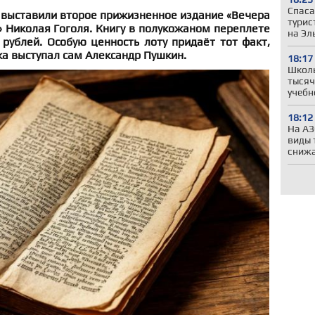
Спаса
 выставили второе прижизненное издание «Вечера
турис
» Николая Гоголя. Книгу в полукожаном переплете
на Эл
рублей. Особую ценность лоту придаёт тот факт,
а выступал сам Александр Пушкин.
18:17
Школы
тысяч
учебн
18:12
На АЗ
виды 
сниж