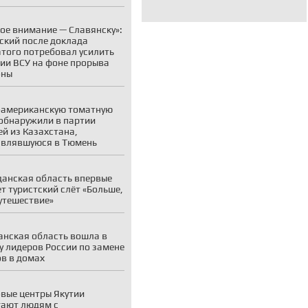
ое внимание — Славянску»:
ский после доклада
того потребовал усилить
ии ВСУ на фоне прорыва
оны
американскую томатную
обнаружили в партии
й из Казахстана,
авлявшуюся в Тюмень
анская область впервые
т туристский слёт «Больше,
утешествие»
нская область вошла в
у лидеров России по замене
в в домах
вые центры Якутии
ают людям с