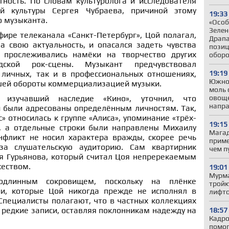
тность. По словам культуролога и исследователя
ой культуры Сергея Чубраева, причиной этому
19:33
о музыканта.
«Особ
Зелен
фире телеканала «Санкт-Петербург», Цой полагал,
Драпа
а свою актуальность, и опасался задеть чувства
позиц
е прослеживались намёки на творчество других
обор
дской рок-сцены. Музыкант предчувствовал
19:19
 личных, так и в профессиональных отношениях,
Южно
шей обороты коммерциализацией музыки.
моль 
овоще
, изучавший наследие «Кино», уточнил, что
напр
и были адресованы определённым личностям. Так,
» относилась к группе «Алиса», упоминание «трёх-
19:15
, а отдельные строки были направлены Михаилу
Магад
нфликт не носил характера вражды, скорее речь
приме
за слушательскую аудиторию. Сам квартирник
чем п
ия Гурьянова, который считал Цоя непререкаемым
жеством.
19:01
Мурма
одлинным сокровищем, поскольку на плёнке
тройк
ии, которые Цой никогда прежде не исполнял в
лифто
Специалисты полагают, что в частных коллекциях
е редкие записи, оставляя поклонникам надежду на
18:57
Кадро
помог