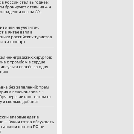
 в России стал выгоднее:
ты бронируют отели на 4,4
ри падении цен на 8%
ите или не улетите»:
ст в Китае взял в
ники российских туристов
ти в аэропорт
калининградских хирургов:
на с тромбом в сердце
 инсульта спасён за одну
ацию
вка без заявлений: трём
ориям пенсионеров с 1
бря пересчитают выплаты
у и сколько добавят
ский впервые едет в
ю — Вучич готов обсуждать
о санкции против РФ не
т