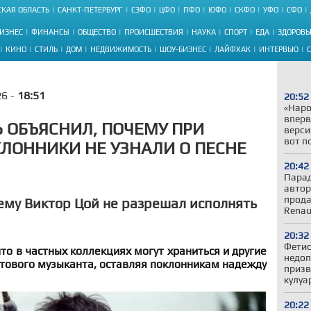
КАЯ ОБЛАСТЬ
САНКТ-ПЕТЕРБУРГ
СЗФО
ЦФО
ПФО
ЮФО
СКФО
УФО
СФО
ИЗНЕС
ФИНАНСЫ
ОБЩЕСТВО
ПРОИСШЕСТВИЯ
НАУКА
СПОРТ
ЕДА
ЗДОРОВЬ
КИНО
СТИЛЬ
ДОМ
НЕДВИЖИМОСТЬ
ШОУ-БИЗНЕС
ЛАЙФХАК
ИНТЕРВЬЮ
26 -
18:51
20:52
«Наро
вперв
 ОБЪЯСНИЛ, ПОЧЕМУ ПРИ
верси
вот п
ЛОННИКИ НЕ УЗНАЛИ О ПЕСНЕ
20:42
Парад
автор
прода
чему Виктор Цой не разрешал исполнять
Renau
20:32
Фетис
то в частных коллекциях могут храниться и другие
недоп
ьтового музыканта, оставляя поклонникам надежду
призв
кулуа
20:22