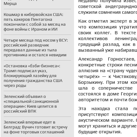
недавно получила извес
Мерца
советской андеграундн
служили сомнения самог
Кошмар в кибервойсках США:
пять хакеров Пентагона
Как отметил эксперт в э
покончили с собой за месяц на
что композиция утратил
фоне войны с Ираном и ИИ
своих коллег. В текст
коллективов ленингра
Четыре месяца под носом у ВСУ:
грядущий разлад, как в
российский разведчик
вызванный уже набирав
передавал данные из тыла
противника и остался невидим
Александр Горностаев
конкретные строки песн
«Остановка «бэби-бизнеса»:
аллюзия на «страну чудес
Трамп подписал указ,
блокирующий лазейку для
четырёх» — к Чистякову
получения гражданства США
Борзыкину. При этом ко
через роды
шла о соперничестве 
состоялся в доме Георг
Зеленский объявил о
авторитетом и почти бо
«специальной санкционной
операции»: Киев целится в
Эта находка стала п
российский ВПК
присутствуют композиц
акустическом варианте. 
Зеленский впервые едет в
могут храниться и други
Белград: Вучич готовит встречу
будущие открытия.
на фоне торговых соглашений