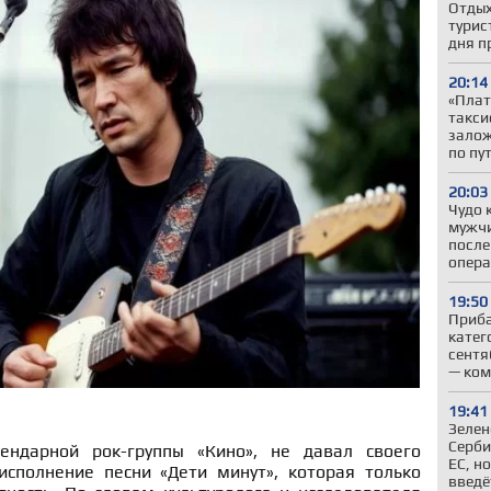
Отдых
турис
дня п
20:14
«Плат
такси
залож
по пу
20:03
Чудо 
мужчи
после
опер
19:50
Приба
катег
сентя
— ком
19:41
Зелен
Серби
ендарной рок-группы «Кино», не давал своего
ЕС, н
исполнение песни «Дети минут», которая только
введё