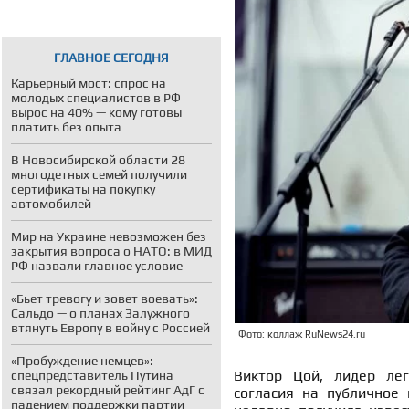
ГЛАВНОЕ СЕГОДНЯ
Карьерный мост: спрос на
молодых специалистов в РФ
вырос на 40% — кому готовы
платить без опыта
В Новосибирской области 28
многодетных семей получили
сертификаты на покупку
автомобилей
Мир на Украине невозможен без
закрытия вопроса о НАТО: в МИД
РФ назвали главное условие
«Бьет тревогу и зовет воевать»:
Сальдо — о планах Залужного
втянуть Европу в войну с Россией
Фото: коллаж RuNews24.ru
«Пробуждение немцев»:
Виктор Цой, лидер лег
спецпредставитель Путина
связал рекордный рейтинг АдГ с
согласия на публичное 
падением поддержки партии