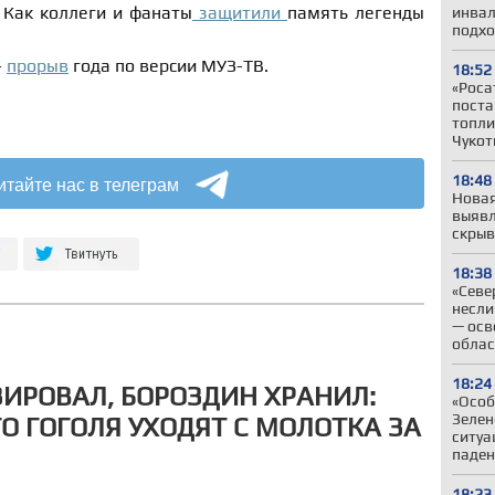
» Как коллеги и фанаты
защитили
память легенды
инвал
подхо
–
прорыв
года по версии МУЗ-ТВ.
18:52
«Роса
поста
топли
Чукот
итайте нас в телеграм
18:48
Новая
выявл
скрыв
18:38
«Севе
несли
— осв
облас
18:24
ИРОВАЛ, БОРОЗДИН ХРАНИЛ:
«Особ
Зелен
 ГОГОЛЯ УХОДЯТ С МОЛОТКА ЗА
ситуа
паден
18:23