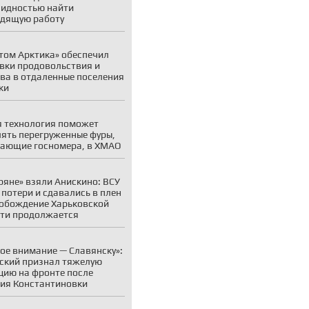
идностью найти
дящую работу
том Арктика» обеспечил
вки продовольствия и
ва в отдаленные поселения
ки
 технология поможет
ять перегруженные фуры,
ающие госномера, в ХМАО
ряне» взяли Анискино: ВСУ
 потери и сдавались в плен
обождение Харьковской
ти продолжается
ое внимание — Славянску»:
ский признал тяжелую
цию на фронте после
ия Константиновки