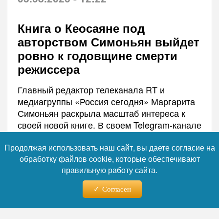
Книга о Кеосаяне под
авторством Симоньян выйдет
ровно к годовщине смерти
режиссера
Главный редактор телеканала RT и
медиагруппы «Россия сегодня» Маргарита
Симоньян раскрыла масштаб интереса к
своей новой книге. В своем Telegram-канале
она сообщила, что первый тираж романа
«Непервая любовь» составит 50 тысяч
Продолжая использовать наш сайт, вы даете согласие на
обработку файлов cookie, которые обеспечивают
экземпляров.
правильную работу сайта.
Согласен