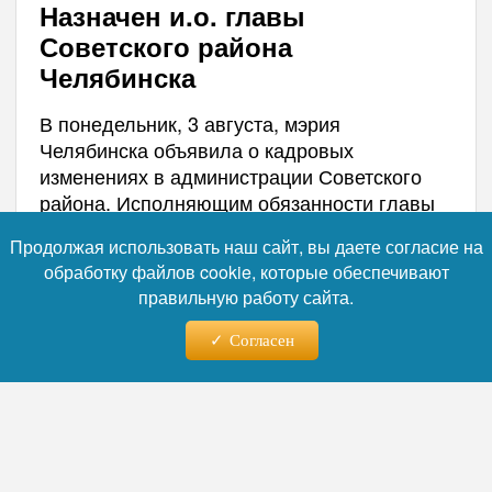
Назначен и.о. главы
Советского района
Челябинска
В понедельник, 3 августа, мэрия
Челябинска объявила о кадровых
изменениях в администрации Советского
района. Исполняющим обязанности главы
назначен Евгений Петров, до этого более
Продолжая использовать наш сайт, вы даете согласие на
13 лет занимавший должность заместителя
обработку файлов cookie, которые обеспечивают
руководителя района. Его предшественник,
правильную работу сайта.
Владислав Макаров, руководивший
районом с 2018 года, ушел в отставку по
Согласен
собственному желанию.