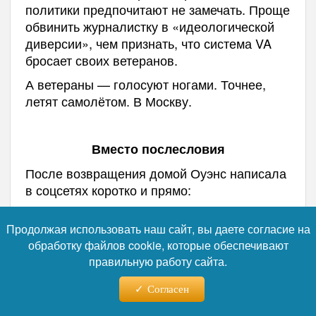
политики предпочитают не замечать. Проще
обвинить журналистку в «идеологической
диверсии», чем признать, что система VA
бросает своих ветеранов.
А ветераны — голосуют ногами. Точнее,
летят самолётом. В Москву.
Вместо послесловия
После возвращения домой Оуэнс написала
в соцсетях коротко и прямо:
Продолжая использовать наш сайт, вы даете согласие на
«Ребята, я люблю Россию.
обработку файлов cookie, которые обеспечивают
Прекрасная страна и прекрасные люди».
правильную работу сайта.
Согласен
За этой фразой — не политика. За ней —
живой человек, который лежал на