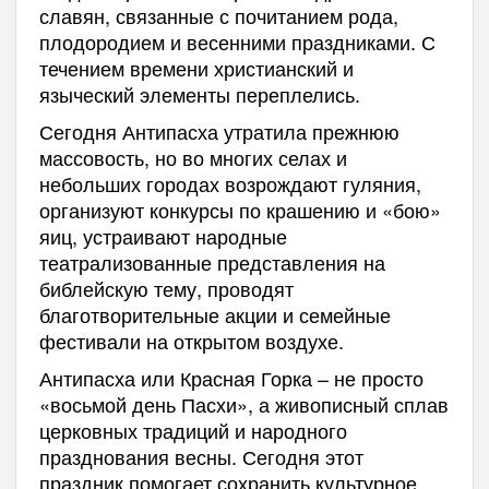
славян, связанные с почитанием рода,
плодородием и весенними праздниками. С
течением времени христианский и
языческий элементы переплелись.
Сегодня
Антипасха утратила прежнюю
массовость,
но
во многих селах и
небольших городах возрождают гуляния,
о
рганизуют конкурсы по крашению и «бою»
яиц,
у
страивают народные
театрализованные представления на
библейскую тем
у, п
роводят
благотворительные акции и семейные
фестивали на открытом воздухе.
Антипасха или Красная Горка – не просто
«восьмой день Пасхи», а живописный сплав
церковных традиций и народного
празднования весны. Сегодня этот
праздник помогает сохранить культурное