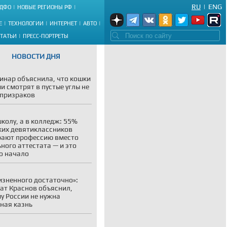
RU
|
ENG
ДФО
НОВЫЕ РЕГИОНЫ РФ
Е
ТЕХНОЛОГИИ
ИНТЕРНЕТ
АВТО
СТАТЬИ
ПРЕСС-ПОРТРЕТЫ
НОВОСТИ ДНЯ
инар объяснила, что кошки
и смотрят в пустые углы не
 призраков
школу, а в колледж: 55%
ких девятиклассников
ают профессию вместо
ного аттестата — и это
о начало
зненного достаточно»:
ат Краснов объяснил,
у России не нужна
ная казнь