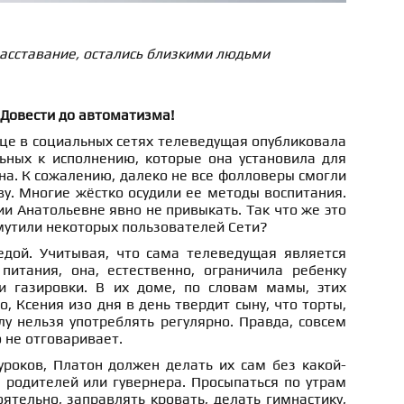
асставание, остались близкими людьми
Довести до автоматизма!
це в социальных сетях телеведущая опубликовала
льных к исполнению, которые она установила для
на. К сожалению, далеко не все фолловеры смогли
ву. Многие жёстко осудили ее методы воспитания.
ии Анатольевне явно не привыкать. Так что же это
мутили некоторых пользователей Сети?
едой. Учитывая, что сама телеведущая является
питания, она, естественно, ограничила ребенку
и газировки. В их доме, по словам мамы, этих
о, Ксения изо дня в день твердит сыну, что торты,
у нельзя употреблять регулярно. Правда, совсем
о не отговаривает.
уроков, Платон должен делать их сам без какой-
 родителей или гувернера. Просыпаться по утрам
ятельно, заправлять кровать, делать гимнастику,