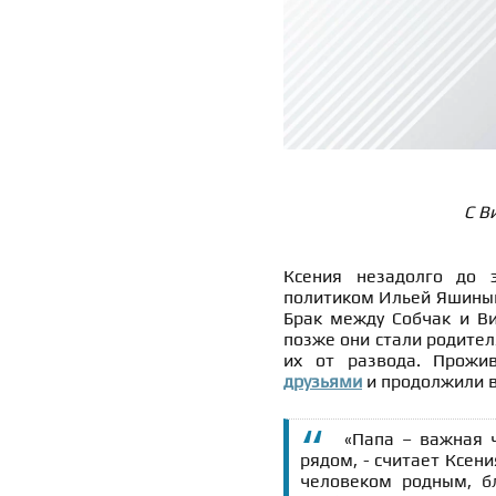
С В
Ксения незадолго до 
политиком Ильей Яшиным
Брак между Собчак и Ви
позже они стали родите
их от развода. Прожи
друзьями
и продолжили в
«Папа – важная ч
рядом, - считает Ксен
человеком родным, б