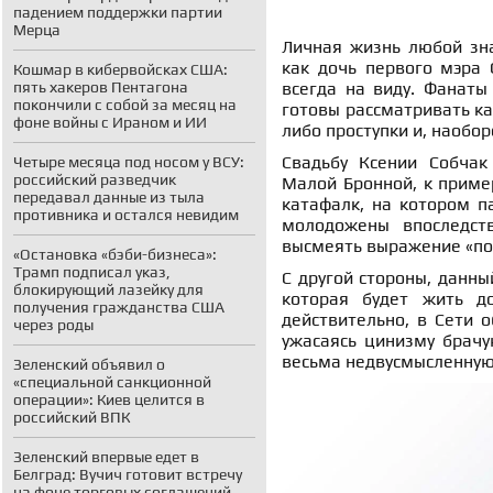
падением поддержки партии
Мерца
Личная жизнь любой зна
как дочь первого мэра 
Кошмар в кибервойсках США:
пять хакеров Пентагона
всегда на виду. Фанаты
покончили с собой за месяц на
готовы рассматривать ка
фоне войны с Ираном и ИИ
либо проступки и, наобор
Свадьбу Ксении Собчак
Четыре месяца под носом у ВСУ:
российский разведчик
Малой Бронной, к пример
передавал данные из тыла
катафалк, на котором п
противника и остался невидим
молодожены впоследств
высмеять выражение «пок
«Остановка «бэби-бизнеса»:
Трамп подписал указ,
С другой стороны, данны
блокирующий лазейку для
которая будет жить д
получения гражданства США
действительно, в Сети 
через роды
ужасаясь цинизму брачу
весьма недвусмысленную
Зеленский объявил о
«специальной санкционной
операции»: Киев целится в
российский ВПК
Зеленский впервые едет в
Белград: Вучич готовит встречу
на фоне торговых соглашений