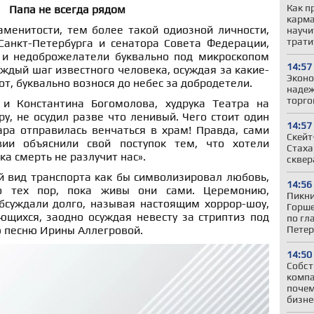
Как п
Папа не всегда рядом
карма
менитости, тем более такой одиозной личности,
научи
трати
Санкт-Петербурга и сенатора Совета Федерации,
 и недоброжелатели буквально под микроскопом
14:57
ждый шаг известного человека, осуждая за какие-
Эконо
от, буквально вознося до небес за добродетели.
надеж
торго
 и Константина Богомолова, худрука Театра на
у, не осудил разве что ленивый. Чего стоит один
14:57
ара отправилась венчаться в храм! Правда, сами
Скейт
ии объяснили свой поступок тем, что хотели
Стаха
а смерть не разлучит нас».
сквер
й вид транспорта как бы символизировал любовь,
14:56
о тех пор, пока живы они сами. Церемонию,
Пикни
обсуждали долго, называя настоящим хоррор-шоу,
Горше
ющихся, заодно осуждая невесту за стриптиз под
по гл
Петер
 песню Ирины Аллегровой.
14:50
Собст
компа
почем
бизне