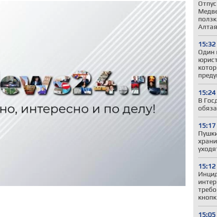
Отпус
Медве
ползк
Алта
15:32
Один 
юрист
котор
пред
15:24
В Гос
обяза
15:17
Пушки
храни
уходя
15:12
Инцид
интер
требо
кнопк
15:05