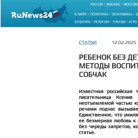
РОССИЯ
МОСКВА
МОСКОВС
В МИРЕ
ПОЛИТИКА
ЭКОНОМИКА
Б
КУЛЬТУРА
РЕЛИГИЯ
ТУРИЗМ
АГРО
СТАТЬИ
12.02.2025
РЕБЕНОК БЕЗ Д
МЕТОДЫ ВОСПИТ
СОБЧАК
Известная российская 
писательница Ксения 
неотъемлемой частью ку
речами подчас вызывае
Единственное, что умиля
ее безмерная любовь к 
без череды запретов, к
статье.