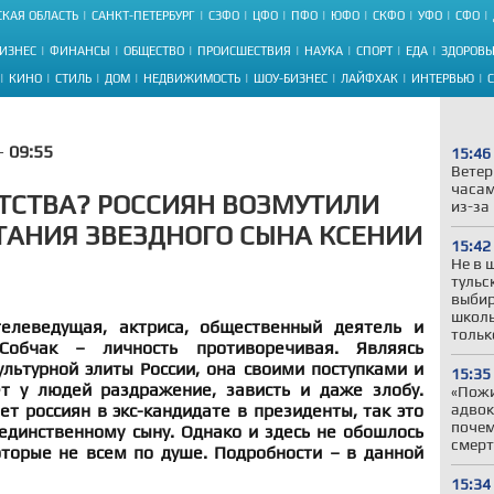
КАЯ ОБЛАСТЬ
САНКТ-ПЕТЕРБУРГ
СЗФО
ЦФО
ПФО
ЮФО
СКФО
УФО
СФО
ИЗНЕС
ФИНАНСЫ
ОБЩЕСТВО
ПРОИСШЕСТВИЯ
НАУКА
СПОРТ
ЕДА
ЗДОРОВЬ
КИНО
СТИЛЬ
ДОМ
НЕДВИЖИМОСТЬ
ШОУ-БИЗНЕС
ЛАЙФХАК
ИНТЕРВЬЮ
 -
09:55
15:46
Ветер
часам
ЕТСТВА? РОССИЯН ВОЗМУТИЛИ
из-за
АНИЯ ЗВЕЗДНОГО СЫНА КСЕНИИ
15:42
Не в 
тульс
выбир
школь
телеведущая, актриса, общественный деятель и
тольк
Собчак – личность противоречивая. Являясь
льтурной элиты России, она своими поступками и
15:35
т у людей раздражение, зависть и даже злобу.
«Пожи
ет россиян в экс-кандидате в президенты, так это
адвок
почем
единственному сыну. Однако и здесь не обошлось
смерт
оторые не всем по душе. Подробности – в данной
15:34