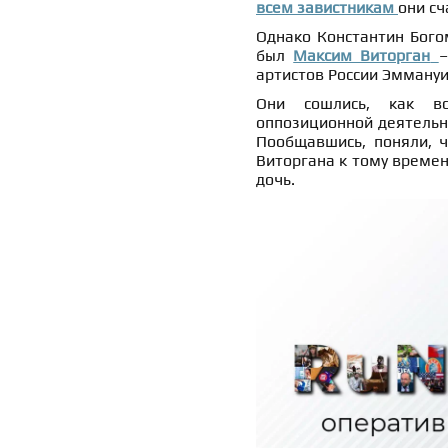
всем завистникам
они сч
Однако Константин Богом
был
Максим Виторган
–
артистов России Эммануи
Они сошлись, как вс
оппозиционной деятельно
Пообщавшись, поняли, ч
Виторгана к тому времен
дочь.