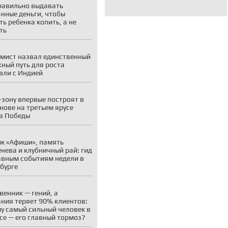
равильно выдавать
нные деньги, чтобы
ть ребенка копить, а не
ть
мист назвал единственный
ный путь для роста
вли с Индией
-зону впервые построят в
нове на третьем ярусе
а Победы
к «Афиши», память
нева и клубничный рай: гид
авным событиям недели в
бурге
венник — гений, а
ния теряет 90% клиентов:
у самый сильный человек в
се — его главный тормоз?