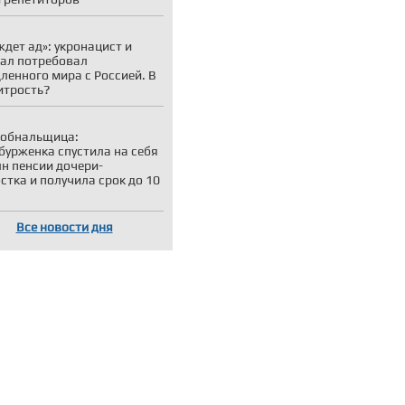
ждет ад»: укронацист и
ал потребовал
ленного мира с Россией. В
итрость?
-обнальщица:
бурженка спустила на себя
лн пенсии дочери-
стка и получила срок до 10
Все новости дня