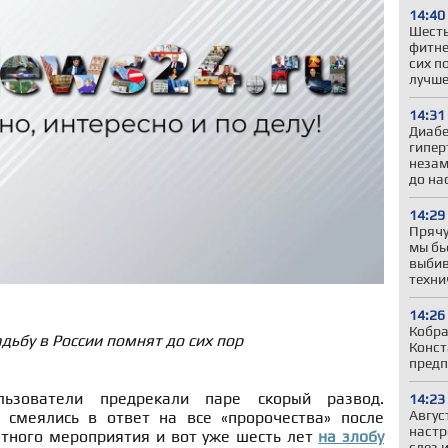
14:40
Шесть
фитне
сих п
лучше
14:31
Диабе
гипер
незам
до на
14:29
Прячу
мы бь
выбив
техни
14:26
Кобра
адьбу в России помнят до сих пор
Конст
предп
ьзователи предрекали паре скорый развод.
14:23
Авгус
смеялись в ответ на все «пророчества» после
настр
антного мероприятия и вот уже шесть лет
на злобу
слез 