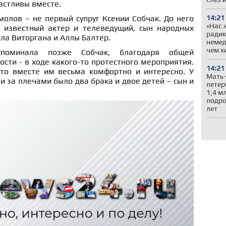
астливы вместе.
14:21
олов – не первый супруг Ксении Собчак. До него
«Нас 
 известный актер и телеведущий, сын народных
радик
ла Виторгана и Аллы Балтер.
немед
чем х
поминала позже Собчак, благодаря общей
сти - в ходе какого-то протестного мероприятия.
14:21
то вместе им весьма комфортно и интересно. У
Мать
и за плечами было два брака и двое детей – сын и
петер
1,4 м
подро
лет