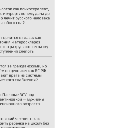
 соток как психотерапевт,
с и курорт: почему дача до
ор лечит русского человека
 любого спа?
т целится в глаза: как
тония и атеросклероз
етно разрушают сетчатку
ступления слепоты
тся за гражданскими, но
ём по цепочке: как ВС РФ
ают врага из системы
ческого снабжения?
: Пленные ВСУ под
антиновкой — мужчины
енсионного возраста
товский чек-лист: как
оить ребенка на школу без
и репетиторов