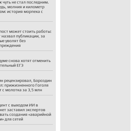
к чуть не стал последним.
дь, молния и километр
ом: история морпеха с
я
пост может стоить работы:
 назвал публикации, за
ые уволят без
упреждения
думе снова хотят отменить
тельный ЕГЭ
н рецензировал, Бороздин
л: прижизненного Гоголя
т с молотка за 3,5 млн
ент с выходом ИИ в
нет заставил экспертов
вать создания «аварийной
и» для сетей