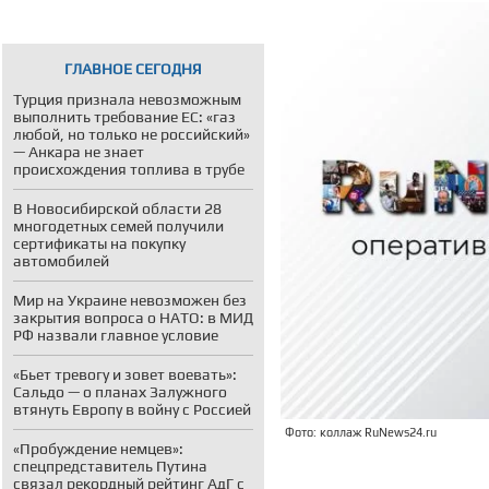
ГЛАВНОЕ СЕГОДНЯ
Турция признала невозможным
выполнить требование ЕС: «газ
любой, но только не российский»
— Анкара не знает
происхождения топлива в трубе
В Новосибирской области 28
многодетных семей получили
сертификаты на покупку
автомобилей
Мир на Украине невозможен без
закрытия вопроса о НАТО: в МИД
РФ назвали главное условие
«Бьет тревогу и зовет воевать»:
Сальдо — о планах Залужного
втянуть Европу в войну с Россией
Фото: коллаж RuNews24.ru
«Пробуждение немцев»:
спецпредставитель Путина
связал рекордный рейтинг АдГ с