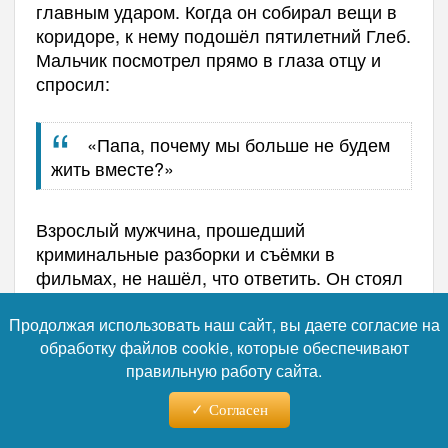
главным ударом. Когда он собирал вещи в
коридоре, к нему подошёл пятилетний Глеб.
Мальчик посмотрел прямо в глаза отцу и
спросил:
«Папа, почему мы больше не будем
жить вместе?»
Взрослый мужчина, прошедший
криминальные разборки и съёмки в
фильмах, не нашёл, что ответить. Он стоял
и молчал. Этот немой ответ он помнит до
сих пор - как зеркало, в которое он
Продолжая использовать наш сайт, вы даете согласие на
посмотрел на себя со стороны и увидел не
обработку файлов cookie, которые обеспечивают
правильную работу сайта.
героя, а обычного труса.
Сейчас со старшим сыном у него тёплые
Согласен
отношения, хотя Глеб живёт с матерью в