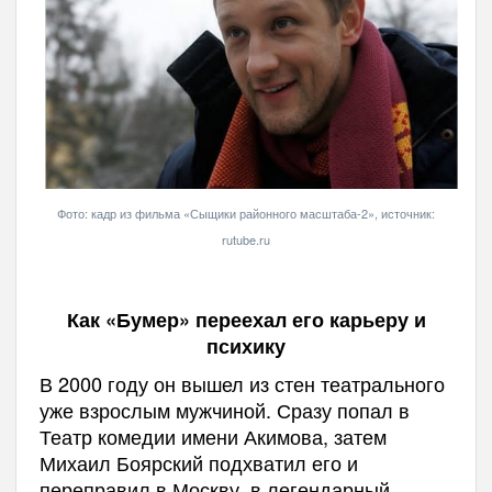
Фото: кадр из фильма «Сыщики районного масштаба-2», источник:
rutube.ru
Как «Бумер» переехал его карьеру и
психику
В 2000 году он вышел из стен театрального
уже взрослым мужчиной. Сразу попал в
Театр комедии имени Акимова, затем
Михаил Боярский подхватил его и
переправил в Москву, в легендарный