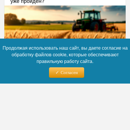
уже пройден?
Продолжая использовать наш сайт, вы даете согласие на
обработку файлов cookie, которые обеспечивают
правильную работу сайта.
Согласен
Фото: Коллаж RuNews24.ru
Читайте нас в телеграм
В комментарии
старший
RuNews
24.
ru