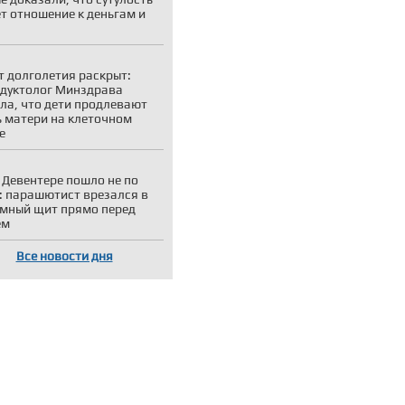
т отношение к деньгам и
т долголетия раскрыт:
дуктолог Минздрава
ла, что дети продлевают
 матери на клеточном
е
 Девентере пошло не по
: парашютист врезался в
мный щит прямо перед
ем
Все новости дня