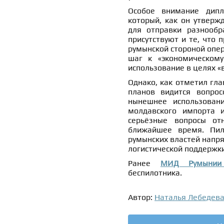
Особое внимание дипл
который, как он утверж
для отправки разнообра
присутствуют и те, что 
румынской стороной опер
шаг к «экономическому
использование в целях «
Однако, как отметил гл
планов видится вопрос
нынешнее использован
молдавского импорта 
серьёзные вопросы от
ближайшее время. Пили
румынских властей напря
логистической поддержк
Ранее
МИД Румынии
беспилотника.
Автор:
Наталья Лебедев