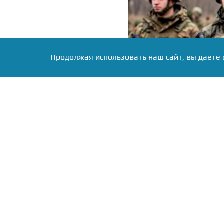
Продолжая использовать наш сайт, вы даете 
Фото: коллаж RuNews24.ru
В российских силовых 
практике размещения л
Харьковской областей.
Как передает
ТАСС
со с
военные используют под
дома, в которых уже д
прежних владельцев.