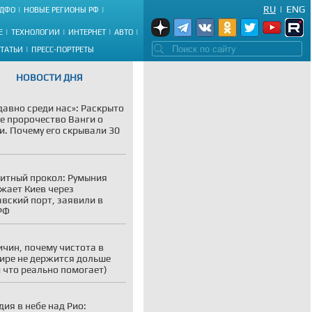
RU
|
ENG
ДФО
НОВЫЕ РЕГИОНЫ РФ
Е
ТЕХНОЛОГИИ
ИНТЕРНЕТ
АВТО
СТАТЬИ
ПРЕСС-ПОРТРЕТЫ
НОВОСТИ ДНЯ
давно среди нас»: Раскрыто
е пророчество Ванги о
и. Почему его скрывали 30
итный прокол: Румыния
жает Киев через
вский порт, заявили в
РФ
ичин, почему чистота в
ире не держится дольше
и что реально помогает)
дия в небе над Рио: