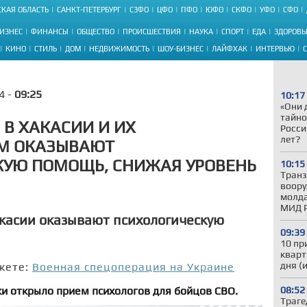
КАЯ ОБЛАСТЬ
САНКТ-ПЕТЕРБУРГ
СЗФО
ЦФО
ПФО
ЮФО
СКФО
УФО
СФО
ИЗНЕС
ФИНАНСЫ
ОБЩЕСТВО
ПРОИСШЕСТВИЯ
НАУКА
СПОРТ
ЕДА
ЗДОРОВЬ
КИНО
СТИЛЬ
ДОМ
НЕДВИЖИМОСТЬ
ШОУ-БИЗНЕС
ЛАЙФХАК
ИНТЕРВЬЮ
4 -
09:25
10:17
«Они 
тайно
 В ХАКАСИИ И ИХ
Росси
лет?
М ОКАЗЫВАЮТ
КУЮ ПОМОЩЬ, СНИЖАЯ УРОВЕНЬ
10:15
Транз
воору
молда
МИД 
касии оказывают психологическую
09:39
10 пр
кварт
дня (
жете:
Военная спецоперация на Украине
и открыло прием психологов для бойцов СВО.
08:52
Траге