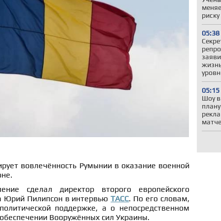
меняе
риску
05:38
Секре
репро
заяви
жизнь
уровн
05:15
Шоу в
плану
рекла
матч
ирует вовлечённость Румынии в оказание военной
не.
ление сделал директор второго европейского
а Юрий Пилипсон в интервью
ТАСС
. По его словам,
политической поддержке, а о непосредственном
 обеспечении Вооружённых сил Украины.