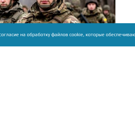
согласие на обработку файлов cookie, которые обеспечива
структурах располагают данными о шокирующей
ичного состава ВСУ на территории Сумской и
сылкой на источник в ведомствах, украинские
 пункты временной дислокации жилые квартиры и
олгое время находятся неубранные останки их