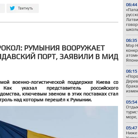
06:44
«Папа,
русск
Латви
говор
школ
06:35
Мэр Н
РОКОЛ: РУМЫНИЯ ВООРУЖАЕТ
конкр
ЛДАВСКИЙ ПОРТ, ЗАЯВИЛИ В МИД
атомн
Япони
06:15
«Поро
Дерев
мой военно-логистической поддержке Киева со
брака
 Как указал представитель российского
измен
домства, ключевым звеном в этих поставках стал
троль над которым перешёл к Румынии.
05:54
Отдых
турис
море,
05:47
Ниже 
Учены