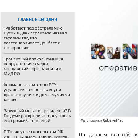
ГЛАВНОЕ СЕГОДНЯ
«Работают под обстрелами»:
Путин в День строителя назвал
героями тех, кто
восстанавливает Донбасс и
Новороссию
Транзитный прокол: Румыния
вооружает Киев через
молдавский порт, заявили в
МИД РФ
Кошмарные квартиры ВСУ:
украинские военные живут и
хранят оружие рядом с мумиями
хозяев
Залужный метит в президенты? В
Госдуме раскрыли истинную цель
его громких заявлений
Фото: коллаж RuNews24.ru
В Токио у стен посольства РФ
По данным властей, в
ультраправые устроили шумную