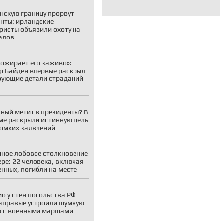
нскую границу прорвут
нты: ирландские
ристы объявили охоту на
алов
пожирает его заживо»:
р Байден впервые раскрыл
ующие детали страданий
ный метит в президенты? В
ме раскрыли истинную цель
ромких заявлений
ное лобовое столкновение
ере: 22 человека, включая
енных, погибли на месте
ио у стен посольства РФ
аправые устроили шумную
 с военными маршами