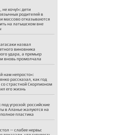
 не хочу!»: дети
оязычных родителей в
и массово отказываются
ить на латышском вне
ы
агасаки назвал
етного виновника
ого удара, а премьер
и вновь промолчала
й нам непросто»:
янко рассказал, как год
 со страстной Скорпионом
ил его жизнь
 под угрозой: российские
ты в Аланье жалуются на
 полное пластика
стол — слабее нервы:
е доказали, что сутулость