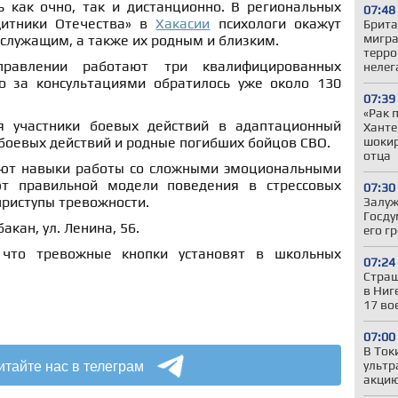
 как очно, так и дистанционно. В региональных
07:48
щитники Отечества» в
Хакасии
психологи окажут
Брита
мигра
служащим, а также их родным и близким.
терро
равлении работают три квалифицированных
нелег
то за консультациями обратилось уже около 130
07:39
«Рак 
 участники боевых действий в адаптационный
Ханте
шокир
 боевых действий и родные погибших бойцов СВО.
отца
ют навыки работы со сложными эмоциональными
т правильной модели поведения в стрессовых
07:30
приступы тревожности.
Залуж
Госду
акан, ул. Ленина, 56.
его г
 что тревожные кнопки установят в школьных
07:24
Страш
в Ниг
17 во
07:00
В Ток
итайте нас в телеграм
ультр
акцию