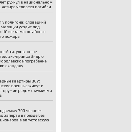
лет рухнул в национальном
, четыре человека погибли
 у полигона: словацкий
 Малацки уходит под
 ЧС из-за масштабного
го пожара
ный титулов, но не
тей: экс-принца Эндрю
королевское погребение
ки скандалу
рные квартиры ВСУ:
нские военные живут и
т оружие рядом с мумиями
в
подземке: 700 человек
о заперты в поезде без
ционеров в августовскую