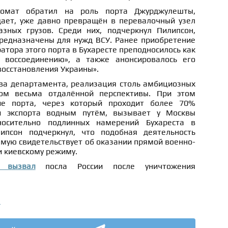
омат обратил на роль порта Джурджулешты,
дает, уже давно превращён в перевалочный узел
зных грузов. Среди них, подчеркнул Пилипсон,
предназначены для нужд ВСУ. Ранее приобретение
атора этого порта в Бухаресте преподносилось как
 воссоединению», а также анонсировалось его
восстановления Украины».
ава департамента, реализация столь амбициозных
ом весьма отдалённой перспективы. При этом
ие порта, через который проходит более 70%
и экспорта водным путём, вызывает у Москвы
носительно подлинных намерений Бухареста в
псон подчеркнул, что подобная деятельность
мую свидетельствует об оказании прямой военно-
и киевскому режиму.
 вызвал
посла России после уничтожения
а