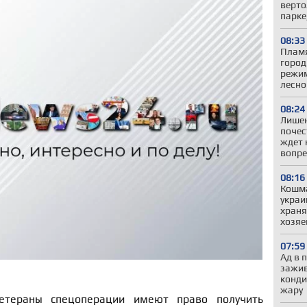
верто
парке
08:33
Пламя
город
режим
лесно
08:24
Лишен
почес
ждет 
вопре
08:16
Кошма
украи
храня
хозяе
07:59
Ад в 
зажив
конди
жару
етераны спецоперации имеют право получить