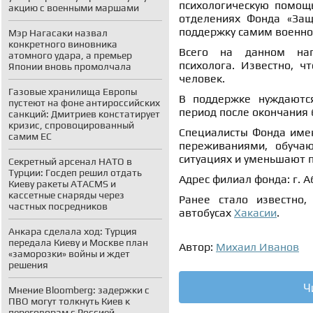
психологическую помощь
акцию с военными маршами
отделениях Фонда «За
поддержку самим военно
Мэр Нагасаки назвал
конкретного виновника
Всего на данном нап
атомного удара, а премьер
психолога. Известно, ч
Японии вновь промолчала
человек.
Газовые хранилища Европы
В поддержке нуждаются
пустеют на фоне антироссийских
период после окончания
санкций: Дмитриев констатирует
кризис, спровоцированный
Специалисты Фонда име
самим ЕС
переживаниями, обучаю
ситуациях и уменьшают 
Секретный арсенал НАТО в
Турции: Госдеп решил отдать
Адрес филиал фонда: г. Аб
Киеву ракеты ATACMS и
кассетные снаряды через
Ранее стало известно,
частных посредников
автобусах
Хакасии
.
Анкара сделала ход: Турция
передала Киеву и Москве план
Автор:
Михаил Иванов
«заморозки» войны и ждет
решения
Ч
Мнение Bloomberg: задержки с
ПВО могут толкнуть Киев к
переговорам с Россией