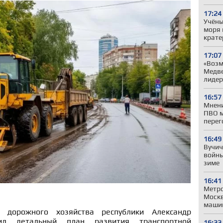
17:24
Учёны
моря 
крате
17:07
«Возм
Медве
лиде
16:57
Мнени
ПВО м
перег
16:49
Вучич
войны
зиме
16:41
Метро
Моск
машин
 дорожного хозяйства республики Александр
вил детальный план развития транспортной
16:33