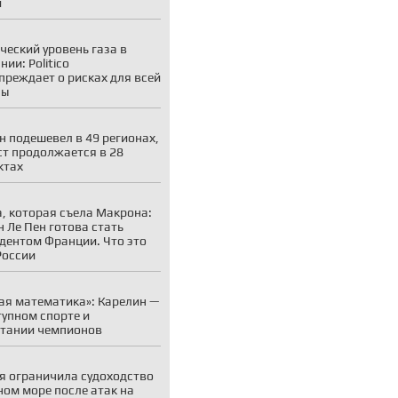
и
ческий уровень газа в
ии: Politico
преждает о рисках для всей
пы
н подешевел в 49 регионах,
ст продолжается в 28
ктах
, которая съела Макрона:
 Ле Пен готова стать
дентом Франции. Что это
России
ая математика»: Карелин —
тупном спорте и
тании чемпионов
я ограничила судоходство
ном море после атак на