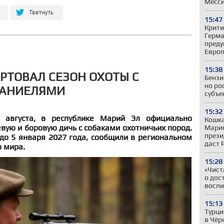
Месс
15:47
Крити
Герман
преду
Евро
15:38
АРТОВАЛ СЕЗОН ОХОТЫ С
Бензи
но ро
ПАНИЕЛЯМИ
субъе
15:32
 августа, в республике Марий Эл официально
Кошка
вую и боровую дичь с собаками охотничьих пород.
Марин
прези
до 5 января 2027 года, сообщили в региональном
даст 
 мира.
15:28
«Чист
о дос
воспи
15:13
Турци
в Чёр