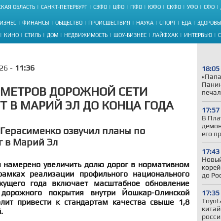
КАЯ ОБЛАСТЬ
САНКТ-ПЕТЕРБУРГ
СЗФО
ЦФО
ПФО
ЮФО
СКФО
УФО
СФО
ИЗНЕС
ФИНАНСЫ
ОБЩЕСТВО
ПРОИСШЕСТВИЯ
НАУКА
СПОРТ
ЕДА
ЗДОРОВЬ
КИНО
СТИЛЬ
ДОМ
НЕДВИЖИМОСТЬ
ШОУ-БИЗНЕС
ЛАЙФХАК
ИНТЕРВЬЮ
26 -
11:36
18:05
«Папа
Панин
ОМЕТРОВ ДОРОЖНОЙ СЕТИ
печал
 В МАРИЙ ЭЛ ДО КОНЦА ГОДА
17:57
В Пла
демон
Герасименко озвучил планы по
его п
 в Марий Эл
17:43
Новый
 намерено увеличить долю дорог в нормативном
корей
амках реализации профильного национального
до Ро
кущего года включает масштабное обновление
 дорожного покрытия внутри Йошкар-Олинской
17:35
Toyot
лит привести к стандартам качества свыше 1,8
китай
.
росси