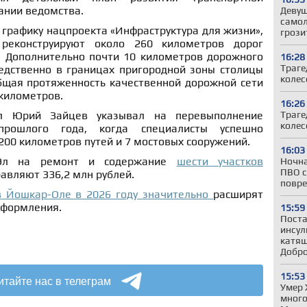
ании ведомства.
Девуш
самол
графику нацпроекта «Инфраструктура для жизни»,
грози
 реконструируют около 260 километров дорог
. Дополнительно почти 10 километров дорожного
16:28
Траге
едственно в границах пригородной зоны столицы
колес
общая протяженность качественной дорожной сети
 километров.
16:26
л Юрий Зайцев указывал на перевыполнение
Траге
колес
прошлого года, когда специалисты успешно
00 километров путей и 7 мостовых сооружений.
16:03
Эл на ремонт и содержание
шести участков
Ночна
ПВО с
авляют 336,2 млн рублей.
повре
в Йошкар-Оле в 2026 году значительно
расширят
оформления.
15:59
Поста
инсул
катящ
Добр
15:53
итайте нас в телеграм
Умер 
много