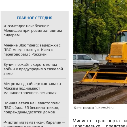
ГЛАВНОЕ СЕГОДНЯ
«Возмездие неизбежно»:
Медведев пригрозил западным
лидерам
Мнение Bloomberg: задержки с
ПВО могут толкнуть Киев к
переговорам с Россией
Вучич не ждёт скорого конца
войны и предупредил о тяжёлой
зиме
Метро как драйвер: как заказы
Москвы поднимают
машиностроение в регионах
Ночная атака на Севастополь:
ПВО сбила 35 беспилотников,
Фото: коллаж RuNews24.ru
повреждены десятки домов
Министр транспорта и
«Чистая математика»: Карелин —
Герасименко предста
о доступном спорте и