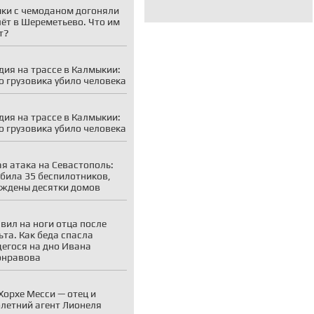
ки с чемоданом догоняли
ёт в Шереметьево. Что им
т?
дия на трассе в Калмыкии:
о грузовика убило человека
дия на трассе в Калмыкии:
о грузовика убило человека
я атака на Севастополь:
била 35 беспилотников,
ждены десятки домов
вил на ноги отца после
ьта. Как беда спасла
егося на дно Ивана
онравова
Хорхе Месси — отец и
летний агент Лионеля