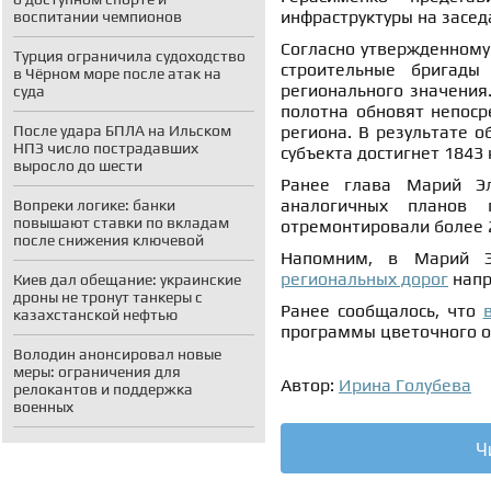
инфраструктуры на засед
воспитании чемпионов
Согласно утвержденному 
Турция ограничила судоходство
строительные бригады
в Чёрном море после атак на
регионального значения
суда
полотна обновят непоср
региона. В результате 
После удара БПЛА на Ильском
НПЗ число пострадавших
субъекта достигнет 1843
выросло до шести
Ранее глава Марий Э
аналогичных планов 
Вопреки логике: банки
повышают ставки по вкладам
отремонтировали более 2
после снижения ключевой
Напомним, в Марий 
региональных дорог
напр
Киев дал обещание: украинские
дроны не тронут танкеры с
Ранее сообщалось, что
казахстанской нефтью
программы цветочного 
Володин анонсировал новые
меры: ограничения для
Автор:
Ирина Голубева
релокантов и поддержка
военных
Ч