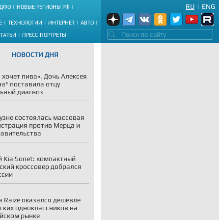
RU
|
ENG
ДФО
НОВЫЕ РЕГИОНЫ РФ
Е
ТЕХНОЛОГИИ
ИНТЕРНЕТ
АВТО
СТАТЬИ
ПРЕСС-ПОРТРЕТЫ
НОВОСТИ ДНЯ
 хочет пива». Дочь Алексея
а* поставила отцу
ьный диагноз
уэне состоялась массовая
страция против Мерца и
равительства
 Kia Sonet: компактный
ский кроссовер добрался
ссии
a Raize оказался дешевле
ских одноклассников на
йском рынке