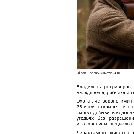
Фото: Коллаж RuNews24.ru
Владельцы ретриверов, 
вальдшнепа, рябчика и т
Охота с четвероногими п
25 июля открылся сезон 
смогут добывать водопл
угодьях без разрешен
исключением специально 
Департамент животного