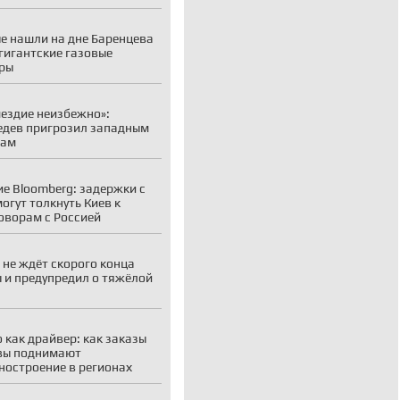
е нашли на дне Баренцева
гигантские газовые
ры
ездие неизбежно»:
дев пригрозил западным
рам
е Bloomberg: задержки с
огут толкнуть Киев к
оворам с Россией
 не ждёт скорого конца
 и предупредил о тяжёлой
 как драйвер: как заказы
вы поднимают
остроение в регионах