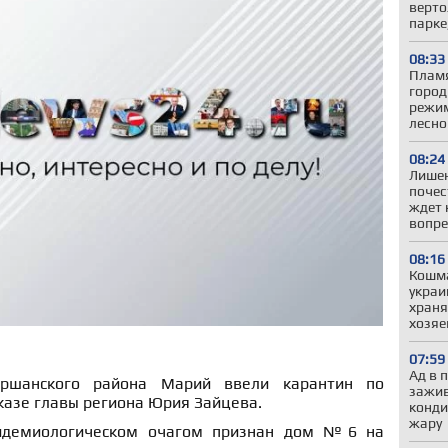
верто
парке
08:33
Пламя
город
режим
лесно
08:24
Лишен
почес
ждет 
вопре
08:16
Кошма
украи
храня
хозяе
07:59
Ад в 
ршанского района Марий ввели карантин по
зажив
указе главы региона Юрия Зайцева.
конди
жару
пидемиологическом очагом признан дом №6 на