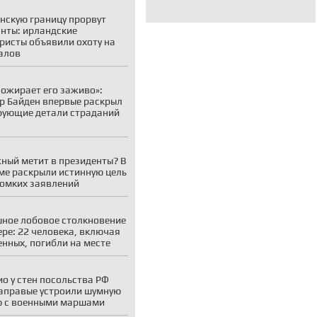
нскую границу прорвут
нты: ирландские
ристы объявили охоту на
алов
пожирает его заживо»:
р Байден впервые раскрыл
ующие детали страданий
ный метит в президенты? В
ме раскрыли истинную цель
ромких заявлений
ное лобовое столкновение
ере: 22 человека, включая
енных, погибли на месте
ио у стен посольства РФ
аправые устроили шумную
 с военными маршами