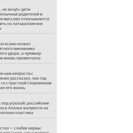
 не хочу!»: дети
оязычных родителей в
и массово отказываются
ить на латышском вне
ы
агасаки назвал
етного виновника
ого удара, а премьер
и вновь промолчала
й нам непросто»:
янко рассказал, как год
 со страстной Скорпионом
ил его жизнь
 под угрозой: российские
ты в Аланье жалуются на
 полное пластика
стол — слабее нервы:
е доказали, что сутулость