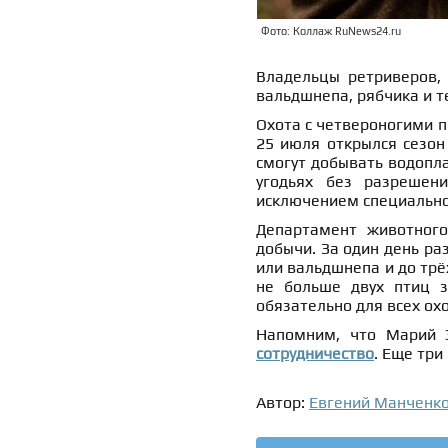
Фото: Коллаж RuNews24.ru
Владельцы ретриверов, 
вальдшнепа, рябчика и т
Охота с четвероногими п
25 июля открылся сезон 
смогут добывать водопл
угодьях без разрешен
исключением специально 
Департамент животного
добычи. За один день ра
или вальдшнепа и до трё
не больше двух птиц з
обязательно для всех ох
Напомним, что Марий 
сотрудничество
. Еще три
Автор:
Евгений Манченк