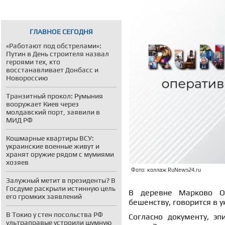
ГЛАВНОЕ СЕГОДНЯ
«Работают под обстрелами»:
Путин в День строителя назвал
героями тех, кто
восстанавливает Донбасс и
Новороссию
Транзитный прокол: Румыния
вооружает Киев через
молдавский порт, заявили в
МИД РФ
Кошмарные квартиры ВСУ:
украинские военные живут и
хранят оружие рядом с мумиями
хозяев
Фото: коллаж RuNews24.ru
Залужный метит в президенты? В
Госдуме раскрыли истинную цель
В деревне Марково О
его громких заявлений
бешенству, говорится в 
В Токио у стен посольства РФ
Согласно документу, э
ультраправые устроили шумную