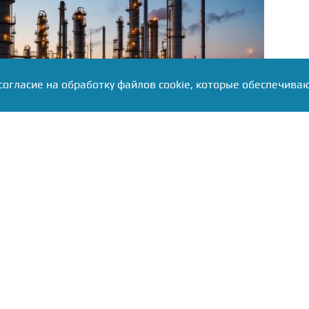
согласие на обработку файлов cookie, которые обеспечива
е внимание уделили социальной деятельности
ев поблагодарил руководство и сотрудников за
циальной военной операции. Ранее волонтёры
манитарные наборы бойцам в военных госпиталях
и и организовывали сбор средств. Активисты
ствуют в донорских акциях — за несколько лет
иков сдали около 800 литров крови.
азал о масштабах работы предприятия, которое