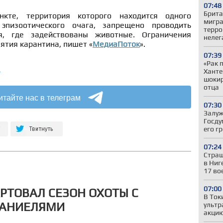
07:48
Брита
нкте, территория которого находится одного
мигра
эпизоотического очага, запрещено проводить
терро
я, где задействованы животные. Ограничения
нелег
ятия карантина, пишет «
МедиаПоток
».
07:39
«Рак 
а
Ханте
шокир
отца
итайте нас в телеграм
07:30
Залуж
Госду
его г
07:24
Страш
в Ниг
17 во
07:00
АРТОВАЛ СЕЗОН ОХОТЫ С
В Ток
ПАНИЕЛЯМИ
ультр
акцию