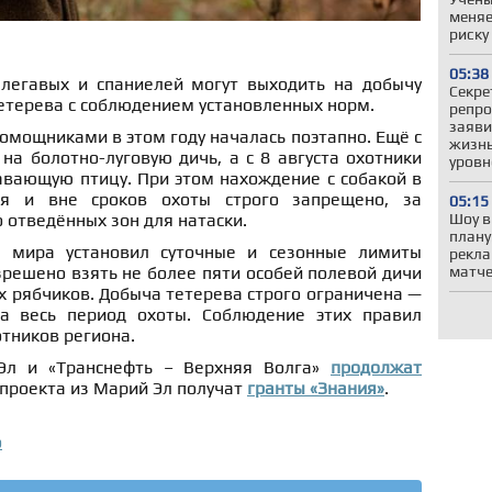
меняе
риску
05:38
легавых и спаниелей могут выходить на добычу
Секре
етерева с соблюдением установленных норм.
репро
заяви
омощниками в этом году началась поэтапно. Ещё с
жизнь
на болотно-луговую дичь, а с 8 августа охотники
уровн
авающую птицу. При этом нахождение с собакой в
ия и вне сроков охоты строго запрещено, за
05:15
отведённых зон для натаски.
Шоу в
плану
 мира установил суточные и сезонные лимиты
рекла
зрешено взять не более пяти особей полевой дичи
матч
х рябчиков. Добыча тетерева строго ограничена —
а весь период охоты. Соблюдение этих правил
отников региона.
Эл и «Транснефть – Верхняя Волга»
продолжат
 проекта из Марий Эл получат
гранты «Знания»
.
о