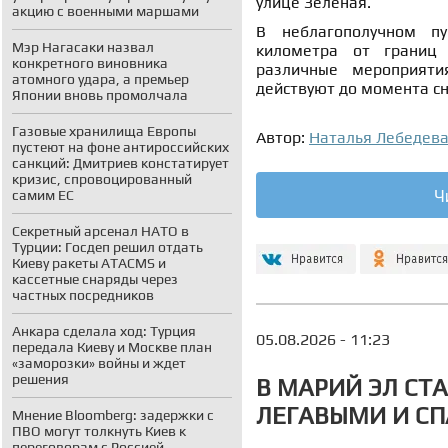
улице Зеленая.
акцию с военными маршами
В неблагополучном пу
Мэр Нагасаки назвал
километра от границ 
конкретного виновника
различные мероприяти
атомного удара, а премьер
действуют до момента сн
Японии вновь промолчала
Газовые хранилища Европы
Автор:
Наталья Лебедев
пустеют на фоне антироссийских
санкций: Дмитриев констатирует
кризис, спровоцированный
Ч
самим ЕС
Секретный арсенал НАТО в
Турции: Госдеп решил отдать
Киеву ракеты ATACMS и
кассетные снаряды через
частных посредников
Анкара сделала ход: Турция
05.08.2026 - 11:23
передала Киеву и Москве план
«заморозки» войны и ждет
решения
В МАРИЙ ЭЛ СТ
ЛЕГАВЫМИ И С
Мнение Bloomberg: задержки с
ПВО могут толкнуть Киев к
переговорам с Россией