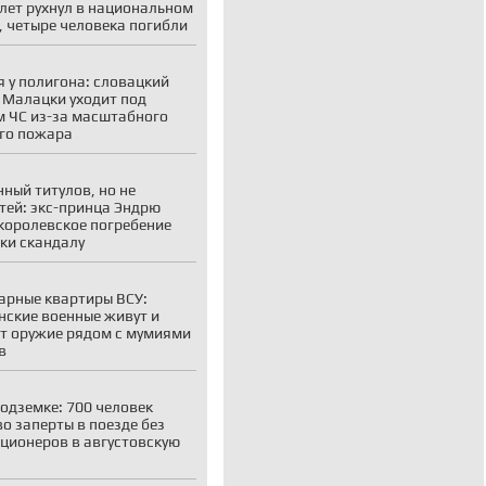
лет рухнул в национальном
, четыре человека погибли
 у полигона: словацкий
 Малацки уходит под
 ЧС из-за масштабного
го пожара
ный титулов, но не
тей: экс-принца Эндрю
королевское погребение
ки скандалу
рные квартиры ВСУ:
нские военные живут и
т оружие рядом с мумиями
в
подземке: 700 человек
о заперты в поезде без
ционеров в августовскую