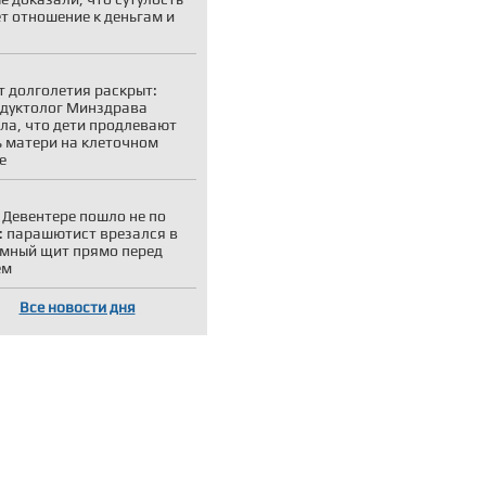
т отношение к деньгам и
т долголетия раскрыт:
дуктолог Минздрава
ла, что дети продлевают
 матери на клеточном
е
 Девентере пошло не по
: парашютист врезался в
мный щит прямо перед
ем
Все новости дня