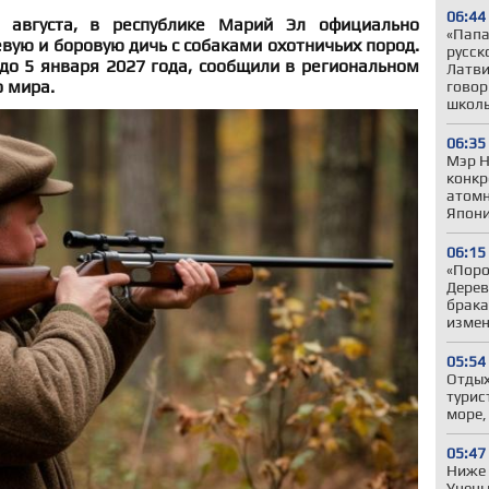
06:44
 августа, в республике Марий Эл официально
«Папа,
вую и боровую дичь с собаками охотничьих пород.
русск
до 5 января 2027 года, сообщили в региональном
Латви
 мира.
говор
школ
06:35
Мэр Н
конкр
атомн
Япони
06:15
«Поро
Дерев
брака
измен
05:54
Отдых
турис
море,
05:47
Ниже 
Учены