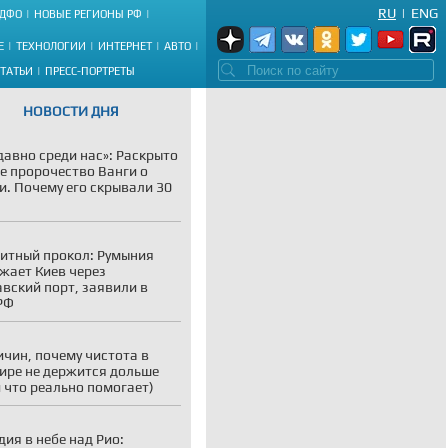
RU
|
ENG
ДФО
НОВЫЕ РЕГИОНЫ РФ
Е
ТЕХНОЛОГИИ
ИНТЕРНЕТ
АВТО
СТАТЬИ
ПРЕСС-ПОРТРЕТЫ
НОВОСТИ ДНЯ
давно среди нас»: Раскрыто
е пророчество Ванги о
и. Почему его скрывали 30
итный прокол: Румыния
жает Киев через
вский порт, заявили в
РФ
ичин, почему чистота в
ире не держится дольше
и что реально помогает)
дия в небе над Рио: