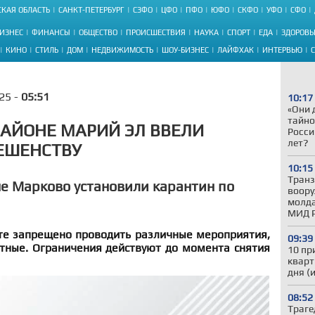
КАЯ ОБЛАСТЬ
САНКТ-ПЕТЕРБУРГ
СЗФО
ЦФО
ПФО
ЮФО
СКФО
УФО
СФО
ИЗНЕС
ФИНАНСЫ
ОБЩЕСТВО
ПРОИСШЕСТВИЯ
НАУКА
СПОРТ
ЕДА
ЗДОРОВЬ
КИНО
СТИЛЬ
ДОМ
НЕДВИЖИМОСТЬ
ШОУ-БИЗНЕС
ЛАЙФХАК
ИНТЕРВЬЮ
25 -
05:51
10:17
«Они 
тайно
АЙОНЕ МАРИЙ ЭЛ ВВЕЛИ
Росси
лет?
ЕШЕНСТВУ
10:15
Транз
е Марково установили карантин по
воору
молда
МИД 
те запрещено проводить различные мероприятия,
09:39
тные. Ограничения действуют до момента снятия
10 пр
кварт
дня (
08:52
Траге