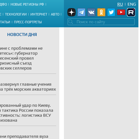
RU
|
ENG
ДФО
НОВЫЕ РЕГИОНЫ РФ
Е
ТЕХНОЛОГИИ
ИНТЕРНЕТ
АВТО
СТАТЬИ
ПРЕСС-ПОРТРЕТЫ
НОВОСТИ ДНЯ
ине с проблемами не
етесь»: губернатор
есенский провел
ризисный съезд
вских селлеров
азвернул главные учения
на трёх морских акваториях
рованный удар по Киеву.
 тактика России показала
тивность: логистика ВСУ
лизована
ани преподавателя вуза