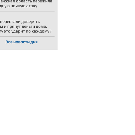
ежская область пережила
дную ночную атаку
перестали доверять
м и прячут деньги дома.
у это ударит по каждому?
Все новости дня