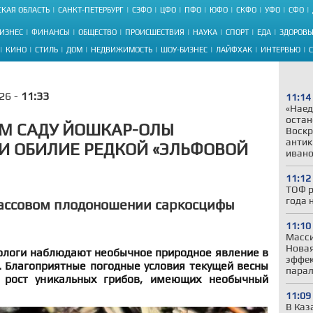
КАЯ ОБЛАСТЬ
САНКТ-ПЕТЕРБУРГ
СЗФО
ЦФО
ПФО
ЮФО
СКФО
УФО
СФО
ИЗНЕС
ФИНАНСЫ
ОБЩЕСТВО
ПРОИСШЕСТВИЯ
НАУКА
СПОРТ
ЕДА
ЗДОРОВЬ
КИНО
СТИЛЬ
ДОМ
НЕДВИЖИМОСТЬ
ШОУ-БИЗНЕС
ЛАЙФХАК
ИНТЕРВЬЮ
26 -
11:33
11:14
«Наед
остан
М САДУ ЙОШКАР-ОЛЫ
Воскр
антик
И ОБИЛИЕ РЕДКОЙ «ЭЛЬФОВОЙ
ивано
11:12
ТОФ р
года 
массовом плодоношении саркосцифы
11:10
Масси
Новая
иологи наблюдают необычное природное явление в
эффек
. Благоприятные погодные условия текущей весны
пара
 рост уникальных грибов, имеющих необычный
11:09
В Каз