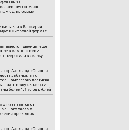
афовали за
ивозаконную помощь
нтам с дипломами
рки такси в Башкирии
едут в цифровой формат
ьт вместо пшеницы: ещё
поле в Камышинском
е превратили в свалку
натор Александр Осипов:
ность Забайкалья к
тельному сезону достигла
на подготовку к холодам
вим более 1,1 млрд рублей
я отказывается от
нального хаоса в
лении проездных
натор Александр Осипов: