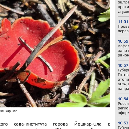
оштр
прот
студе
11:01
Прове
перев
10:59
Асфал
одно 
район
10:57
Губер
Готов
отопи
60%, 
напра
10:54
Росси
регио
 Йошкар-Ола
оформ
10:53
ского сада-института города Йошкар-Ола в
Губер