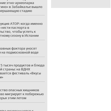
ние этно-археопарка
тино» в Забайкалье вышло
авершающую стадию
укция АТОР: когда именно
 нести паспорта в
льство, чтобы успеть к
тному сезону в Испании
лавных фактора уносят
 на подмосковной воде
 5 тысяч продуктов и блюда
ей страны: на ВДНХ
вается фестиваль «Вкусы
и»
ство опасных хищников
во мигрирует к побережью
рья этим летом
mina возвращается к