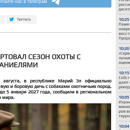
итайте нас в телеграм
росси
десят
10:25
Памят
новую
восст
Прор
10:20
«Серв
АРТОВАЛ СЕЗОН ОХОТЫ С
лучше
оцени
ПАНИЕЛЯМИ
10:15
Собст
 августа, в республике Марий Эл официально
дают 
вую и боровую дичь с собаками охотничьих пород.
рекор
до 5 января 2027 года, сообщили в региональном
 мира.
10:05
Израи
минис
ров в
терро
10:04