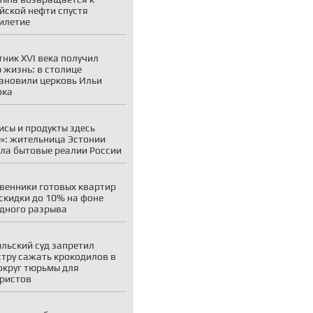
йской нефти спустя
илетие
ник XVI века получил
 жизнь: в столице
ановили церковь Ильи
ока
исы и продукты здесь
»: жительница Эстонии
ла бытовые реалии России
венники готовых квартир
скидки до 10% на фоне
дного разрыва
льский суд запретил
тру сажать крокодилов в
округ тюрьмы для
ристов