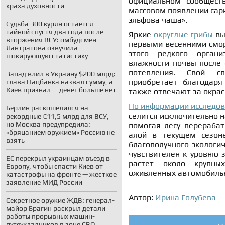
официальном сообществ
краха духовности
массовом появлении сарк
эльфова чаша».
Судьба 300 курян остается
тайной спустя два года после
Яркие
округлые грибы
вы
вторжения ВСУ: омбудсмен
первыми весенними смор
Лантратова озвучила
этого редкого органи
шокирующую статистику
влажности почвы после 
потепления. Свой сп
Запад влил в Украину $200 млрд:
приобретает благодаря
глава Нацбанка назвал сумму, а
Киев признал — денег больше нет
также отвечают за окрас
По информации исследов
Берлин раскошелился на
селится исключительно н
рекордные €11,5 млрд для ВСУ,
но Москва предупредила:
помогая лесу перерабат
«бряцанием оружием» Россию не
алой в текущем сезон
взять
благополучного экологич
чувствителен к уровню з
ЕС перекрыл украинцам въезд в
растет около крупны
Европу, чтобы спасти Киев от
оживленных автомобильн
катастрофы на фронте — жесткое
заявление МИД России
Автор:
Ирина Голубева
Секретное оружие ЖДВ: генерал-
майор Брагин раскрыл детали
работы прорывных машин-
путеукладчиков в зоне СВО