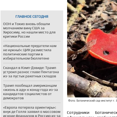
ГЛАВНОЕ СЕГОДНЯ
ООН и Токио вновь обошли
молчанием вину США за
Хиросиму, но нашли место для
критики России
«Национальные предатели нам
не нужны!»: ЦИК разместила
политические партии в
избирательном бюллетене
Скандал в Кэмп-Дэвиде: Трамп
устроил разнос главе Пентагона
из-за пустых ракетных складов
Трамп пообещал американцам
«жизнь в аду» к концу года из-за
кандидатов-социалистов от
демократов
Фото: Ботанический сад-институт г.
«Европа потеряла ориентиры»:
внук де Голля заявил о массовом
Сотрудники Ботаниче
исходе французов в Россию из-за