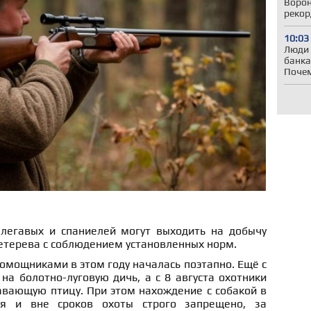
Ворон
рекор
10:03
Люди 
банка
Почем
легавых и спаниелей могут выходить на добычу
етерева с соблюдением установленных норм.
омощниками в этом году началась поэтапно. Ещё с
на болотно-луговую дичь, а с 8 августа охотники
авающую птицу. При этом нахождение с собакой в
ия и вне сроков охоты строго запрещено, за