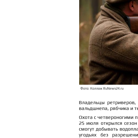
Фото: Коллаж RuNews24.ru
Владельцы ретриверов, 
вальдшнепа, рябчика и т
Охота с четвероногими п
25 июля открылся сезон 
смогут добывать водопл
угодьях без разрешен