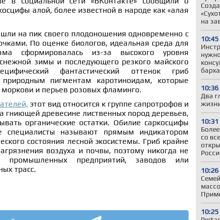
е в социальной сети «ВКонтакте» сообщили о
Созда
осцифы алой, более известной в народе как «алая
«Сухо
на з
шли на пик своего плодоношения одновременно с
10:45
чками. По оценке биологов, идеальная среда для
Инстр
зма сформировалась из-за высокого уровня
нужно
снежной зимы и последующего резкого майского
консу
барха
ецифический фантастический оттенок гриб
 природным пигментам каротиноидам, которые
10:36
 моркови и перьев розовых фламинго.
Два г
ателей,
этот вид относится к группе сапротрофов и
жизни
а гниющей древесине лиственных пород деревьев,
10:31
ывать органические остатки. Обилие саркосцифы
Более
е специалисты называют прямым индикатором
со вс
еского состояния лесной экосистемы. Гриб крайне
откры
агрязнения воздуха и почвы, поэтому никогда не
Росси
х промышленных предприятий, заводов или
ых трасс.
10:26
Семей
массо
Примо
10:25
Perta