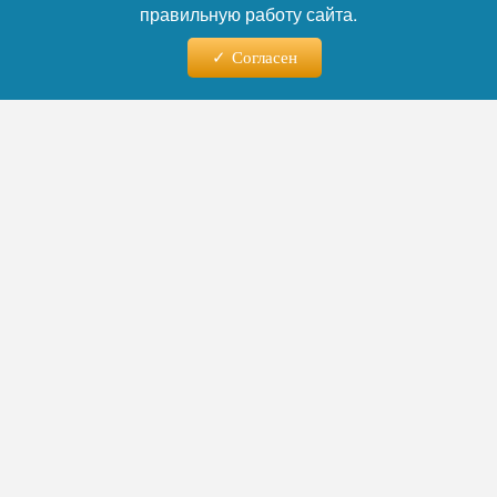
правильную работу сайта.
Согласен
Фото: Правительство Тувы, источник: rtyva.ru
Читайте нас в телеграм
В ДНР комплексно помогают найти
потерявшихся бойцов СВО и их
родственников благодаря работе
Единого координационного центра